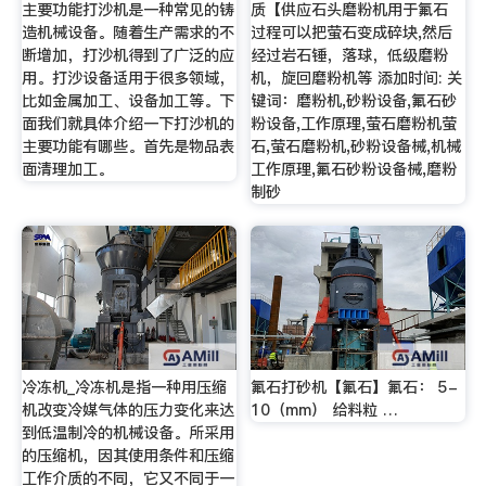
主要功能打沙机是一种常见的铸
质【供应石头磨粉机用于氟石
造机械设备。随着生产需求的不
过程可以把萤石变成碎块,然后
断增加，打沙机得到了广泛的应
经过岩石锤，落球，低级磨粉
用。打沙设备适用于很多领域，
机，旋回磨粉机等 添加时间: 关
比如金属加工、设备加工等。下
键词：磨粉机,砂粉设备,氟石砂
面我们就具体介绍一下打沙机的
粉设备,工作原理,萤石磨粉机萤
主要功能有哪些。首先是物品表
石,萤石磨粉机,砂粉设备械,机械
面清理加工。
工作原理,氟石砂粉设备械,磨粉
制砂
冷冻机_冷冻机是指一种用压缩
氟石打砂机【氟石】氟石： 5-
机改变冷媒气体的压力变化来达
10（mm） 给料粒 …
到低温制冷的机械设备。所采用
的压缩机，因其使用条件和压缩
工作介质的不同，它又不同于一