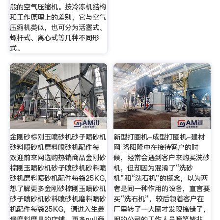
般的空气压缩机。按冷冻机结构
和工作原理上的差别，它与空气
压缩机类似，也可分为活塞式、
螺杆式、离心式等几种不同形
式。
金刚砂棕刚玉喷砂机砂子喷砂机
新型打圈机-成型打圈机-建材
砂料喷砂机磨料喷砂机配件每
网 洛阳隆中在接待客户的时
欢迎前来网选购热销商品金刚砂
候，经常会遇到客户来购买洗砂
棕刚玉喷砂机砂子喷砂机砂料喷
机，但却因为混淆了“洗砂
砂机磨料喷砂机配件每袋25KG,
机”和“洗石机”的概念，以为两
想了解更多金刚砂棕刚玉喷砂机
者是同一种作用的设备，直言要
砂子喷砂机砂料喷砂机磨料喷砂
买“洗石机”，较后领着客户在
机配件每袋25KG，请进入生鑫
厂里转了一大圈才发现搞错了，
堡磨料磨具的店铺，更多null商
闹的公司的工作人员啼笑皆非。