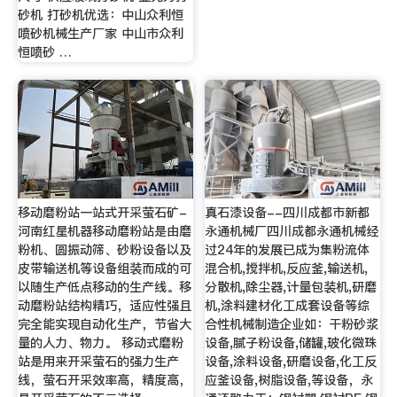
砂机 打砂机优选：中山众利恒
喷砂机械生产厂家 中山市众利
恒喷砂 …
移动磨粉站一站式开采萤石矿-
真石漆设备--四川成都市新都
河南红星机器移动磨粉站是由磨
永通机械厂四川成都永通机械经
粉机、圆振动筛、砂粉设备以及
过24年的发展已成为集粉流体
皮带输送机等设备组装而成的可
混合机,搅拌机,反应釜,输送机,
以随生产低点移动的生产线。移
分散机,除尘器,计量包装机,研磨
动磨粉站结构精巧，适应性强且
机,涂料建材化工成套设备等综
完全能实现自动化生产，节省大
合性机械制造企业如：干粉砂浆
量的人力、物力。 移动式磨粉
设备,腻子粉设备,储罐,玻化微珠
站是用来开采萤石的强力生产
设备,涂料设备,研磨设备,化工反
线，萤石开采效率高，精度高，
应釜设备,树脂设备,等设备，永