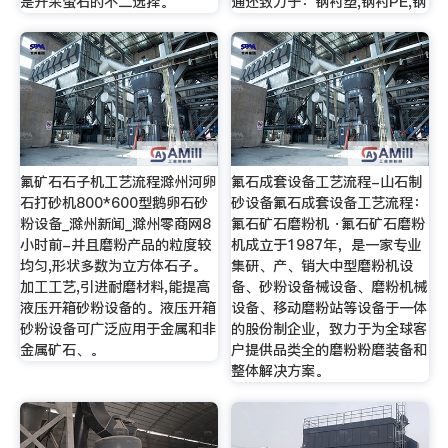
是开采萤石的不二选择。
通还致力于：钢衬塑,钢衬PE,钢
氟矿石石子机工艺流程滁州河卵
氟石成套设备工艺流程-山石制
石打砂机800*600型鹅卵石砂
砂设备氟石成套设备工艺流程：
粉设备_滁州新闻_滁州零商网8
氟石矿石磨粉机 ·氟石矿石磨粉
小时前-并且磨粉产品的粒度较
机成立于1987年，是一家专业
均匀,形状多数为立方体石子。
集研、产、销大中型磨粉机设
加工工艺,引进耐磨材料,能提高
备、砂粉设备械设备、磨粉机械
液压开箱砂粉设备的。液压开箱
设备、移动磨粉站等设备于一体
砂粉设备可广泛应用于金属和非
的股份制企业，致力于为全球客
金属矿石、。
户提供品类全的磨粉粉磨装备和
整体解决方案。