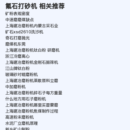
氟石打砂机 相关推荐
矿粉表观密度
中速磨磨煤缺点
上海建冶磨粉机内蒙古采石业
矿石xsd2610洗沙机
奇石打磨抛光
磨煤机东莞
上海建冶磨粉机钛白粉 研磨机
浙江冷磨离心
上海建冶磨粉机金刚石振筛机
江山牌钛白粉
玻璃砂对辊磨粉机
上海建冶磨粉机莱歇原料立磨
中加磨粉机
上海建冶磨粉机碎石子每方重量
什么地方用石子磨粉机
上海建冶磨粉机哪里买雷蒙磨
上海建冶磨粉机焦煤制作过程
高速粉末磨粉机
水泥厂立磨机原理
新乡矿山制粉