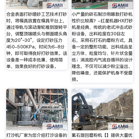
合金表面打砂喷砂工艺技术打砂
小产量的碎石制沙用哪款打砂机
时，将模具放置在模具平台上，
性价比较高？-红星机器HX打砂
通过导轨与滚动滑轮推到旋转平
机是经典、传统的老式冲击式砂
台，调整顶端喷头与侧面喷头角
粉设备，出料粒度在30目左
度为20°~30°，设定打砂压力
右，采用石打石的磨粉方式，具
450-500KPa，时间为6-8分
备一定的整形功能，出料成品呈
钟，即可取得良好打砂效果。该
立方体、粒度均匀、针片状含量
设备是一种成本低廉、使用简
低；涡流腔内气流自循环的设计
单、效果良好的打砂设备。
理念，不仅可以减少粉尘溢出、
降低噪音，还能保护机身不受磨
损。
打沙机厂家为您介绍打沙设备的
氟石旋回磨粉机【】提供大量优