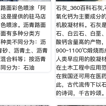
青路面彩色喷涂「阿
石灰_360百科石灰
」这是提供的驻马店
氧化钙为主要成分
彩色喷涂。沥青路面
机胶凝材料。石灰
路面有多种分类方
石、白云石、白垩
料种类不同分为：沥
酸钙含量高的产物
青砂、沥青土、沥青
900~1100℃煅烧
石混合料等；按沥青
人类早应用的胶凝
不同分为：石油
在土木工程中应用
在我国还可用在医
此，古代流传下以
的诗词，千古吟颂