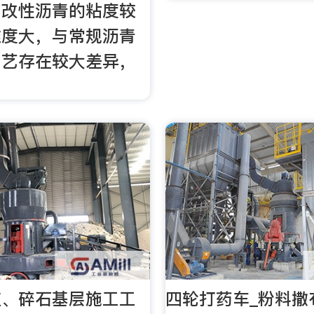
。改性沥青的粘度较
难度大，与常规沥青
工艺存在较大差异，
灰、碎石基层施工工
四轮打药车_粉料撒