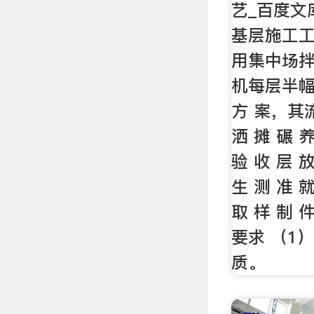
艺_百度文
基层施工工
用集中场
机每层半
方 案，其流
洒 摊 碾 养
验 收 层 放
生 测 准 就
取 样 制 
要求 （1
质。