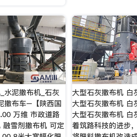
_水泥撒布机_石灰
大型石灰撒布机 白
泥撒布车–【陕西国
大型石灰撒布机 白
0.00 万维 市政道路
大型石灰撒布机 白
 融雪剂撒布机 可定
着筑路科技的进步
0.00 8米大宽幅化肥
将肥料撒布机改造