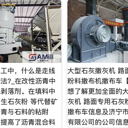
施工中，什么是走线
大型石灰撒灰机 路
法?_在改性沥青中
粉料撒布机撒布车
抗剥落剂。在填料中
想了解更加全面的
生石灰粉 等代替矿
灰机 路面专用石灰
沥青与石料的粘附
撒布车信息及济宁
的提高了沥青混合料
有限公司的公司信