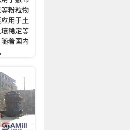
灰等粉粒物
要应用于土
土壤稳定等
，随着国内
。