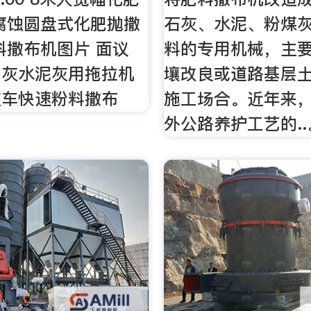
腐蚀圆盘式化肥抛撒
石灰、水泥、粉煤
料撒布机图片 面议
料的专用机械，主
白灰水泥灰用拖拉机
壤改良或道路基层
灰车快速粉料撒布
施工场合。近年来
外公路养护工艺的..