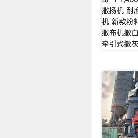
撒扬机 耐
机 新款粉
撒布机撒
牵引式撒