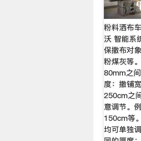
粉料洒布车
沃 智能系
保撒布对
粉煤灰等。
80mm之
度：撒铺宽
250cm之
意调节。例如
150cm
均可单独
同的厚度