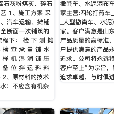
库石灰粉煤灰、碎石
撒粪车、水泥洒布
艺 1、施工方案 采
家主营:四轮打药车
拌、汽车运输、摊铺
_大型撒粪车、水泥
幅全断面一次铺筑的
家。客户满意是山
程下： 检 下 测 摊
产品质量的高标准
 检 查 承 量 铺 水
户提供满意的产品
 样 机 湿 润 铺 压
追求。公司将永远将
 备 位 拌 运 料 料
客户至上”为宗旨，
件 2、原材料的技术
追求卓越，与时俱
）水：不应含有机杂