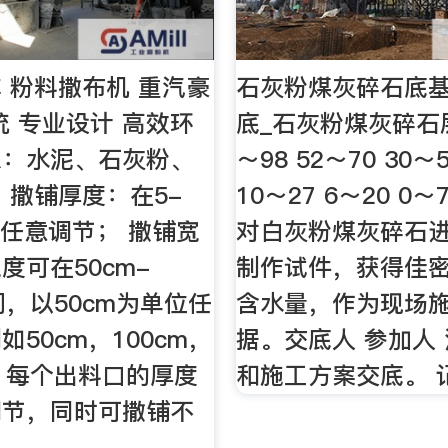
 粉料撒布机 重汽豪
石灰粉煤灰碎石底
统 专业设计 高效环
底_石灰粉煤灰碎石层 
象：水泥、石灰粉、
～98 52～70 30～5
 撒铺厚度：在5-
10～27 6～20 0
间任意调节； 撒铺宽
对白灰粉煤灰碎石
度可在50cm-
制作试件，获得佳
间，以50cm为单位任
含水量，作为现场
50cm，100cm，
据。交底人 参加人
等。每个出料口的厚度
和施工方案交底。 
调节，同时可撒铺不
；