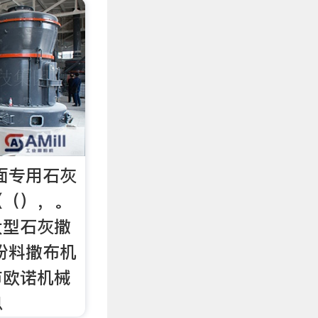
面专用石灰
【（），。
大型石灰撒
粉料撒布机
市欧诺机械
息