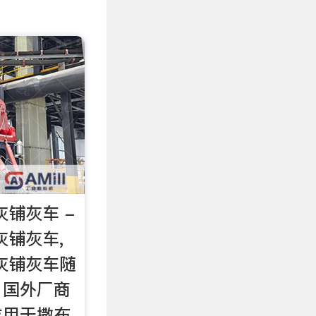
灰铺灰车 -
灰铺灰车,
灰铺灰车随
，国外厂商
成用于撒布