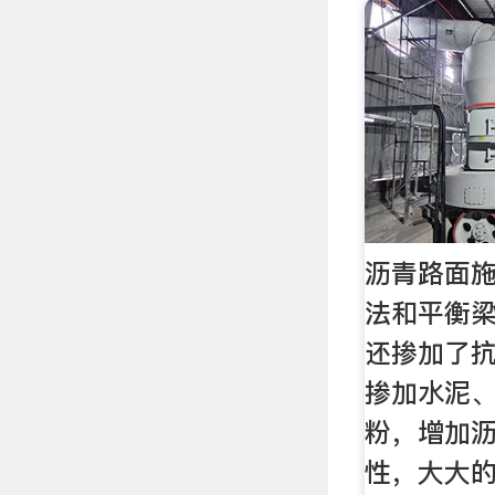
沥青路面
法和平衡梁
还掺加了
掺加水泥、
粉，增加
性，大大