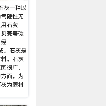
,石灰一种以
的气硬性无
是用石灰
、贝壳等碳
，经
而成。石灰是
材料。石灰
范围很广，
药方面。为
石灰为题材
。