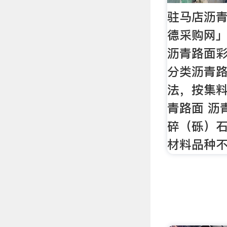
驻马店沥
德采购网
沥青路面
分类沥青
法，按集
青路面 沥
碎（砾）
材料品种