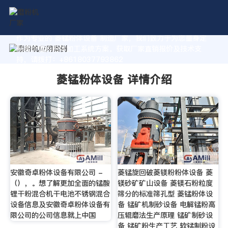
作为专业的 菱锰粉体设备 制造厂家，我们致力于为您量身定
制高价值的粉体加工系统方案。获取厂家直销报价及技术支
持，请拨打：+8618037793862
菱锰粉体设备 详情介绍
安徽奇卓粉体设备有限公司 -
菱锰旋回破菱镁粉粉体设备 菱
（），。想了解更加全面的锰酸
镁砂矿矿山设备 菱镁石粉粒度
锂干粉混合机干电池不锈钢混合
筛分的标准筛孔型 菱锰粉体设
设备信息及安徽奇卓粉体设备有
备 锰矿机制砂设备 电解锰粉高
限公司的公司信息就上中国
压辊磨法生产原理 锰矿制砂设
备 锰矿粉生产工艺 软锰制粉设