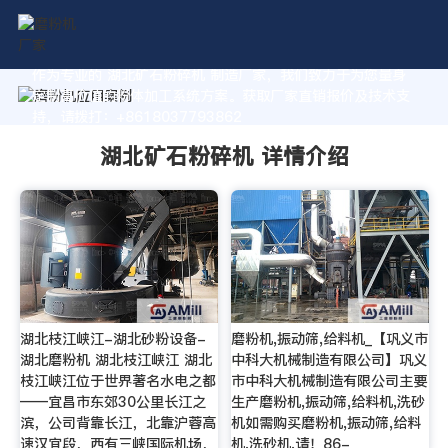
作为专业的 湖北矿石粉碎机 制造厂家，我们致力于为您量身
定制高价值的粉体加工系统方案。获取厂家直销报价及技术支
持，请拨打：+8618037793862
湖北矿石粉碎机 详情介绍
湖北枝江峡江-湖北砂粉设备-
磨粉机,振动筛,给料机_【巩义市
湖北磨粉机 湖北枝江峡江 湖北
中科大机械制造有限公司】巩义
枝江峡江位于世界著名水电之都
市中科大机械制造有限公司主要
——宜昌市东郊30公里长江之
生产磨粉机,振动筛,给料机,洗砂
滨，公司背靠长江，北靠沪蓉高
机如需购买磨粉机,振动筛,给料
速汉宜段，西有三峡国际机场，
机,洗砂机,请！86-