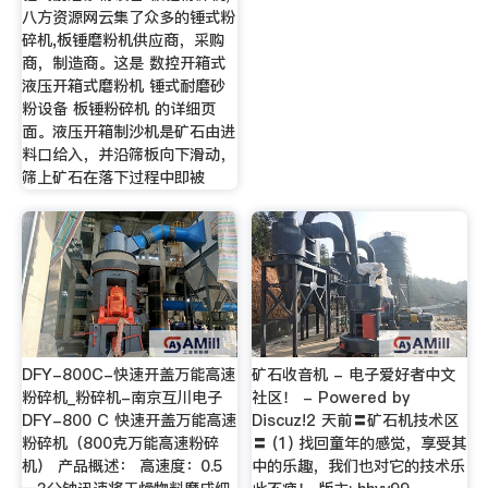
八方资源网云集了众多的锤式粉
碎机,板锤磨粉机供应商，采购
商，制造商。这是 数控开箱式
液压开箱式磨粉机 锤式耐磨砂
粉设备 板锤粉碎机 的详细页
面。液压开箱制沙机是矿石由进
料口给入，并沿筛板向下滑动，
筛上矿石在落下过程中即被
DFY-800C-快速开盖万能高速
矿石收音机 - 电子爱好者中文
粉碎机_粉碎机-南京互川电子
社区！ - Powered by
DFY-800 C 快速开盖万能高速
Discuz!2 天前〓矿石机技术区
粉碎机（800克万能高速粉碎
〓 (1) 找回童年的感觉，享受其
机） 产品概述： 高速度：0.5
中的乐趣，我们也对它的技术乐