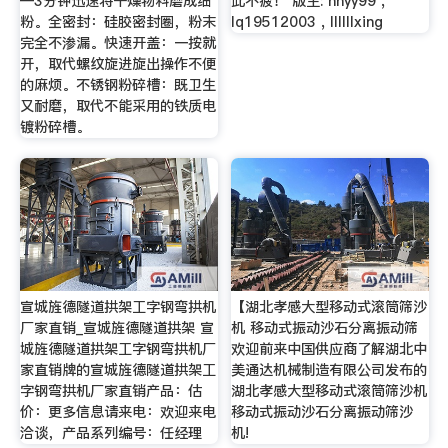
—3分钟迅速将干燥物料磨成细
此不疲！ 版主: hhyy99 ,
粉。全密封：硅胶密封圈，粉末
lq19512003 , llllllxing
完全不渗漏。快速开盖：一按就
开，取代螺纹旋进旋出操作不便
的麻烦。不锈钢粉碎槽：既卫生
又耐磨，取代不能采用的铁质电
镀粉碎槽。
宣城旌德隧道拱架工字钢弯拱机
【湖北孝感大型移动式滚筒筛沙
厂家直销_宣城旌德隧道拱架 宣
机 移动式振动沙石分离振动筛
城旌德隧道拱架工字钢弯拱机厂
欢迎前来中国供应商了解湖北中
家直销牌的宣城旌德隧道拱架工
美通达机械制造有限公司发布的
字钢弯拱机厂家直销产品：估
湖北孝感大型移动式滚筒筛沙机
价：更多信息请来电：欢迎来电
移动式振动沙石分离振动筛沙
洽谈，产品系列编号：任经理
机!