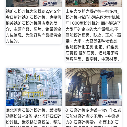
铁矿石粉碎机为您找到2,912个
山东大型稻壳粉碎机一机多用_
今日新的铁矿石粉碎机。也提供
粉碎机-临沂市河东区大华机械
相关铁矿石粉碎机供应商的简
厂1000型粉碎机的 面市解决了
介，主营产品，图片，销量等全
大型厂矿企业的大产量需求,不
方位信息，为您订购产品提供全
但能粉碎稻壳、麸皮、玉米﹑高
方位的。
梁﹑大米﹑大豆等各种粮食类，
也能粉碎化工类,化肥、纤维类,
石膏粉,轻矿石类，还能用于粉
碎调味品、香辛料、中药材等。
湖北河卵石细碎粉碎机，武汉移
矿石磨碎机多少钱一台？什么岩
动磨粉站-设备 湖北河卵石细碎
石能够磨碎当沙子用？-中誉鼎
粉碎机，武汉移动磨粉站，移动
力矿石磨碎机要？ 市面上矿石