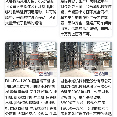
式磨粉站灵活方便，机动性强，
磨碎机源于生产厂商制造水平、
可节省大量基建及迁址费用;能
制造能力不同，会形成机械在性
够对物料进行现场磨粉，并可随
能、产能需求方面不完全同样，
原料开采面的推进而移动，从而
鼎力生产的机械粉碎受力性能
大量降低了物料的运输 …
强，品种齐全，通通厂房车间价
出售，优惠的几万块钱，贵的几
十万到上百万不等。
RH-FC-1200-圆盘粉草机 多
湖北永燃机械制造股份有限公司
功能铡草揉碎机-曲阜市润华机
湖北永燃机械制造股份有限公司
械 粉碎揉丝机 花生秧粉碎机 拌
始建于2003年4月，位于湖北
料机 铡草揉碎机 拌草机 猪粪脱
省松滋市，生产基地占地
水机 黄储饲料粉碎机 牛场拌料
68000平方米，现代化厂房
机 圆盘粉碎机 牛场搅草机 粪便
18000平方米，专业的技术与
分离机 大型粉草机 投料车 牛羊
服务团队打造了经久不衰的永燃