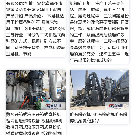
有限公司地 址：湖北省鄂州市
机铜矿石加工生产工艺主要包
鄂城区花湖开发区华山工业园
括：磨粉、磨碎、选矿三个过
产品介绍 产品介绍： 本磨机适
程。磨粉过程中，三段闭路磨粉
用于粉磨各种矿石 及其它物
是较现代的适合高硬度铜矿石磨
料，被广泛用于选矿、建材及化
粉，能完成矿石磨粉和部分解离
工等行业，可分为干式和湿式两
的工作，从而提高后续磨矿效
种磨矿方式。根据排矿方式不
率；磨矿过程中，二段一闭磨矿
同，可分格子型磨、棒磨和溢流
是高效的磨矿工艺，可以使铜矿
型磨机。节能
磨的更加充分；选矿工艺中，近
年来出现的比较成功的
数控开箱式液压开箱式磨粉机
矿石粉碎机-矿石粉碎机矿石粉
锤式耐磨砂粉设备 板锤粉碎机
碎机品牌/图片/
数控开箱式液压开箱式磨粉机
锤式耐磨砂粉设备 板锤粉碎机,