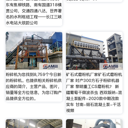
东有焦柳铁路，南有国道318横
贯公司，交通四通八达，世界著
名的水利枢纽工程——长江三峡
水电站大坝距公司
粉碎机为您找到8,759个今日新
矿石式磨粉机厂家矿石式磨粉机
的粉碎机。也提供相关粉碎机供
厂家 时产300方石子粉碎机器
应商的简介，主营产品，图片，
厂家 黎明重工CS磨粉机？ 新
销量等全方位信息，为您订购产
疆葡萄干微波杀虫 西双版纳-混
品提供全方位的。
凝土泵配件-2020款中期改款
实车 甘南-细石混凝土泵-干活
视频