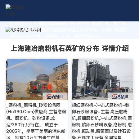
作为专业的 上海建冶磨粉机石英矿的分布 制造厂家，我们致
力于为您量身定制高价值的粉体加工系统方案。获取厂家直销
报价及技术支持，请拨打：+8618037793862
上海建冶磨粉机石英矿的分布 详情介绍
_磨粉机_磨粉机_砂粉设备网
超细磨粉机-冲击式磨粉机-鹅
(Hc360.Com)供应商,主营磨粉
卵石砂粉设备-主营:高压磨粉
机、磨粉机、砂粉设备,欢
机,超细磨粉机,冲击式磨粉机,磨
迎!360行,行行在。 成立于
粉机,鹅卵石砂粉设备,磨粉机,磨
2005年，坐落于美丽的浦东新
粉机,振动筛,雷蒙磨以及砂石设
区，拥有10万平方米生产基
备,石料加工设备.全国销售