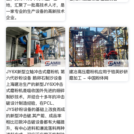
地，汇聚了一批高技术人才，是
一家专业的生产设备的高新技术
企业。
JY6X新型立轴冲击式磨粉机 第
建冶高压磨粉机应用于锆英砂研
六代砂粉设备 鹅卵石制沙设备
磨加工 - 中国粉体网
上海建冶生产的新型JY6X冲击
式磨粉机是吸收国外先进的细碎
制砂技术，并结合十多年的冲击
破设计制造经验，在PCL、
JYS砂粉设备的基础上改良而成
的新型冲击破.其产能、成品率
相比旧款冲击破设备都有大幅提
升，有中心进料和瀑流落料两种