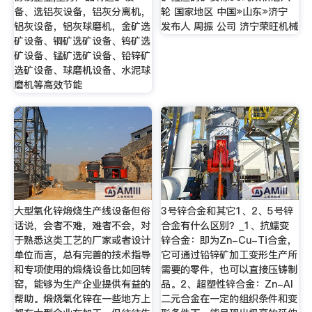
备、选铝灰设备，铝灰分离机，
轮 国家地区 中国»山东»济宁
铝灰设备，铝灰球磨机，金矿选
发布人 周振 公司 济宁荣旺机械
矿设备、铜矿选矿设备、钨矿选
矿设备、锰矿选矿设备、铅锌矿
选矿设备、球磨机设备、水泥球
磨机等高效节能
大型氧化锌煅烧生产线设备但俗
3号锌合金和其它1、2、5号锌
话说，会者不难，难者不会，对
合金有什么区别？_1、抗蠕变
于熟悉这类工艺的厂家或者设计
锌合金：即为Zn-Cu-Ti合金，
单位而言，总有完善的技术指导
它可通过铅锌矿加工变形生产所
和专项使用的煅烧设备比如回转
需要的零件，也可以直接压铸制
窑，能够为生产企业提供有益的
品。2、超塑性锌合金：Zn-Al
帮助。煅烧氧化锌在一些地方上
二元合金在一定的组织条件和变