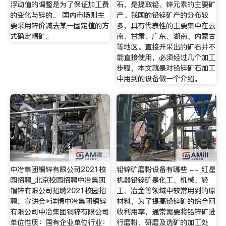
浮动值的调整是为了保证加工费
石，是提取铅、锌元素的主要矿
的变化与锌的。 国内市场则主
产。我国的铅锌矿产的分布较
要采用锌价减去某一固定值的方
多，具有代表性的主要集中在云
式确定精矿。
南、甘肃、广东、湖南、内蒙古
等地区。直接开采出的矿石并不
能直接使用，必须经过几个加工
步骤，本文就是对铅锌矿石加工
中用到的设备做一个介绍。
中冶集团铜锌有限公司2021校
铅锌矿磨粉设备有哪些 -- 红星
园招聘_北京校园招聘中冶集团
机器铅锌矿是化工、机械、轻
铜锌有限公司招聘2021校园招
工、冶金等领域中较常用到的原
聘。宣讲会»详情中冶集团铜锌
材料，为了提高铅锌矿的综合回
有限公司中冶集团铜锌有限公司
收利用率，通常需要将铅锌矿进
单位性质：国有企业单位行业：
行磨粉、研磨及选矿的加工处