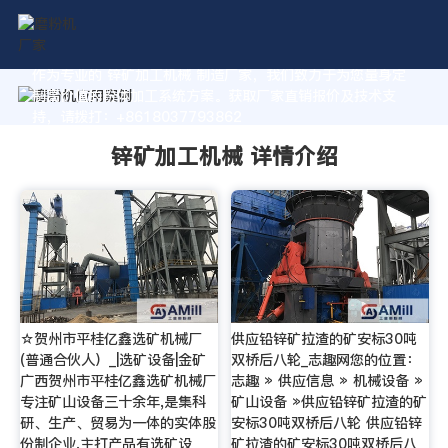
作为专业的 锌矿加工机械 制造厂家，我们致力于为您量身定
制高价值的粉体加工系统方案。获取厂家直销报价及技术支
持，请拨打：+8618037793862
锌矿加工机械 详情介绍
☆贺州市平桂亿鑫选矿机械厂
供应铅锌矿拉渣的矿安标30吨
(普通合伙人）_|选矿设备|金矿
双桥后八轮_志趣网您的位置：
广西贺州市平桂亿鑫选矿机械厂
志趣 » 供应信息 » 机械设备 »
专注矿山设备三十余年,是集科
矿山设备 »供应铅锌矿拉渣的矿
研、生产、贸易为一体的实体股
安标30吨双桥后八轮 供应铅锌
份制企业,主打产品有选矿设
矿拉渣的矿安标30吨双桥后八