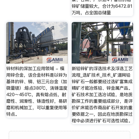
锌矿储量较大，合计为6472.81
万吨，占全国总储量
锌材料的深加工应用领域 - 模
新铅锌矿的浮选技术及浮选工艺
用锌合金，该合金材料是以锌为
流程_选矿技术_技术_矿道网铅
基体的锌、铜、铝三元台金（加
锌矿石一般都要经过选矿富集成
微量镁）.熔点380℃，浇铸温度
精矿才能冶炼铅、锌金属产品。
420～450℃，具有熔点低，耐
矿石技术加工选冶试验，是地质
磨性、润滑性、铸造性好，易研
勘探工作的重要组成部分，是评
磨和机械加工，可以重复使用等
价矿床能否作商品矿石开发的重
特点。
要依据之一，因此在地质勘探过
程中必须进行矿石可选性试验。