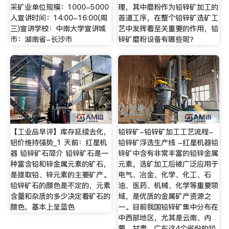
采矿业单位规模：1000-5000
理，其中磨粉作为铅锌矿加工的
人宣讲时间：14:00-16:00(周
首道工序，在整个铅锌矿选矿工
三)宣讲学校：中南大学宣讲城
艺中发挥着至关重要的作用，铅
市：湖南省-长沙市
锌矿磨粉设备有哪些呢？
【工业品早评】库存延续去化，
铅锌矿-铅锌矿加工工艺流程-
铝价维持强势_1 天前：红星机
铅锌矿浮选生产线 -红星机器铅
器 铅锌矿石简介 铅锌矿石是一
锌矿中含有非常丰富的铅锌金属
种富含铅和锌金属元素的矿石，
元素，选矿加工后被广泛应用于
是提取铅、锌元素的主要矿产。
电气、冶金、化学、化工、石
铅锌矿石的颜色是不定的，元素
油、医药、机械、化学等重要领
含量和杂质的多少决定着矿石的
域，是优质的金属矿产资源之
颜色，基本上呈蓝色
一。目前我国铅锌矿集中分布在
中西部地区，尤其是云南、内
蒙、甘肃、广东这4个省份的铅