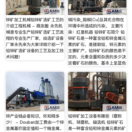
锌矿加工机械铅锌矿选矿工艺的
铜污染_指铜(Cu)及其化合物在
介绍工程机械 - 商友圈 永先机
环境中所造成的污染。 主要污
械是专业生产铅锌矿选矿工艺流
染：红星机器 铅锌矿石简介 铅
程的专业生产厂家，由选矿设备
锌矿石是一种富含铅和锌金属元
厂家永先来为大家详细介绍一下
素的矿石，是提取铅、锌元素的
铅锌矿选矿设备的工艺及加工技
主要矿产。铅锌矿石的颜色是不
术问题！
定的，元素含量和杂质的多少决
定着矿石的颜色，基本上呈蓝色
锌产业链必备知识，你知晓多
铅锌矿加工设备有哪些（磨粉
少！ - Douban加工费由一个锌
机、球磨机、磁选机 铅锌矿石
金属基价固定值和一个随金属。
是一种富含铅和锌金属元素的矿