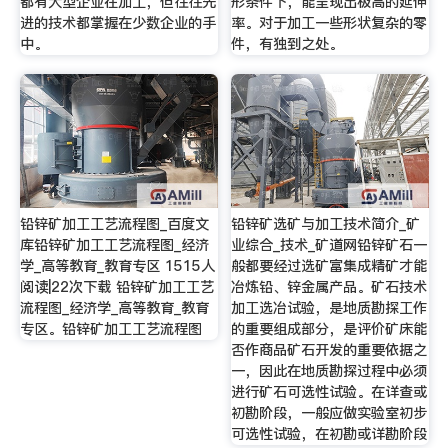
都有大型企业在加工，但往往先
形条件下，能呈现出极高的延伸
进的技术都掌握在少数企业的手
率。对于加工一些形状复杂的零
中。
件，有独到之处。
铅锌矿加工工艺流程图_百度文
铅锌矿选矿与加工技术简介_矿
库铅锌矿加工工艺流程图_经济
业综合_技术_矿道网铅锌矿石一
学_高等教育_教育专区 1515人
般都要经过选矿富集成精矿才能
阅读|22次下载 铅锌矿加工工艺
冶炼铅、锌金属产品。矿石技术
流程图_经济学_高等教育_教育
加工选冶试验，是地质勘探工作
专区。铅锌矿加工工艺流程图
的重要组成部分，是评价矿床能
否作商品矿石开发的重要依据之
一，因此在地质勘探过程中必须
进行矿石可选性试验。在详查或
初勘阶段，一般应做实验室初步
可选性试验，在初勘或详勘阶段