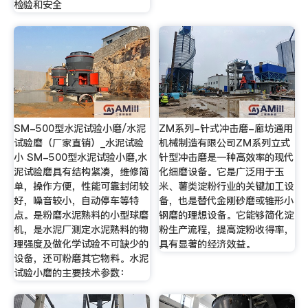
检验和安全
SM-500型水泥试验小磨/水泥
ZM系列-针式冲击磨-廊坊通用
试验磨（厂家直销）_水泥试验
机械制造有限公司ZM系列立式
小 SM-500型水泥试验小磨,水
针型冲击磨是一种高效率的现代
泥试验磨具有结构紧凑，维修简
化细磨设备。它是广泛用于玉
单，操作方便，性能可靠封闭较
米、薯类淀粉行业的关键加工设
好，噪音较小，自动停车等特
备，也是替代金刚砂磨或锥形小
点。是粉磨水泥熟料的小型球磨
钢磨的理想设备。它能够简化淀
机，是水泥厂测定水泥熟料的物
粉生产流程，提高淀粉收得率，
理强度及做化学试验不可缺少的
具有显著的经济效益。
设备，还可粉磨其它物料。水泥
试验小磨的主要技术参数：