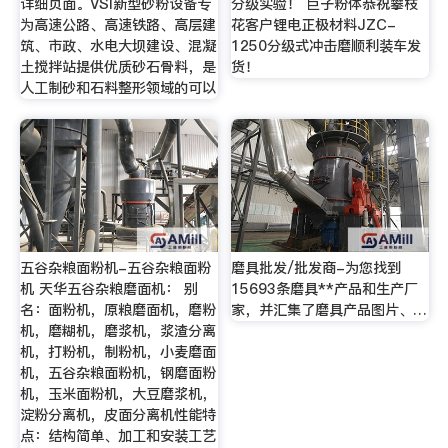
详细页面。VSI新型砂粉设备专
分级实验！ 巨子粉体恭祝攀枝
为高速公路、高速铁路、高层建
花客户锂电正极材料JZC-
筑、市政、水电大坝建设、混凝
1250分级式冲击磨顺利装车发
土搅拌站提供优质砂石骨料，是
货！
人工制砂和石料整形领域的可以
五谷杂粮面粉机-五谷杂粮面粉
磨具批发/批发商-为您找到
机 天华五谷杂粮磨面机： 别
15693条磨具**产品和生产厂
名：面粉机，原粮磨面机，磨粉
家，并汇集了磨具产品图片、…
机，磨糊机，磨浆机，浆渣分离
机，打粉机，制粉机，小麦磨面
机，五谷杂粮面粉机，钢磨面粉
机，玉米面粉机，大豆磨浆机，
淀粉分离机，皮面分离机性能特
点：结构简单、加工和安装工艺