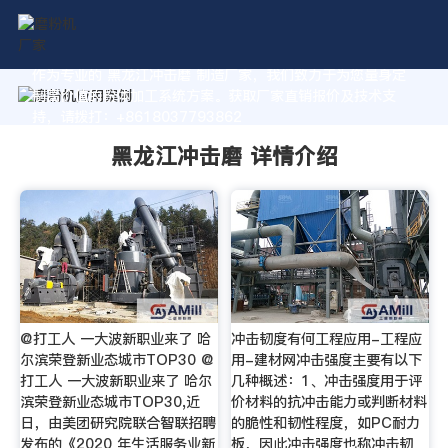
作为专业的 黑龙江冲击磨 制造厂家，我们致力于为您量身定
制高价值的粉体加工系统方案。获取厂家直销报价及技术支
持，请拨打：+8618037793862
黑龙江冲击磨 详情介绍
@打工人 一大波新职业来了 哈
冲击韧度有何工程应用-工程应
尔滨荣登新业态城市TOP30 @
用-建材网冲击强度主要有以下
打工人 一大波新职业来了 哈尔
几种概述：1、冲击强度用于评
滨荣登新业态城市TOP30,近
价材料的抗冲击能力或判断材料
日，由美团研究院联合智联招聘
的脆性和韧性程度，如PC耐力
发布的《2020 年生活服务业新
板，因此冲击强度也称冲击韧