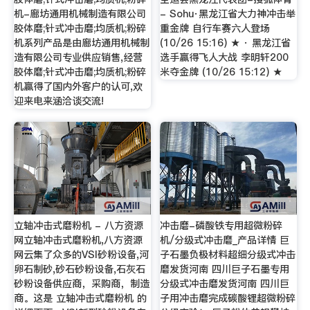
机-廊坊通用机械制造有限公司
- Sohu·黑龙江省大力神冲击举
胶体磨;针式冲击磨;均质机;粉碎
重金牌 自行车赛六人登场
机系列产品是由廊坊通用机械制
(10/26 15:16) ★ · 黑龙江省
造有限公司专业供应销售,经营
选手赢得飞人大战 李明轩200
胶体磨;针式冲击磨;均质机;粉碎
米夺金牌 (10/26 15:12) ★
机赢得了国内外客户的认可,欢
迎来电来涵洽谈交流!
立轴冲击式磨粉机 - 八方资源
冲击磨-磷酸铁专用超微粉碎
网立轴冲击式磨粉机,八方资源
机/分级式冲击磨_产品详情 巨
网云集了众多的VSI砂粉设备,河
子石墨负极材料超细分级式冲击
卵石制砂,砂石砂粉设备,石灰石
磨发货河南 四川巨子石墨专用
砂粉设备供应商，采购商，制造
分级式冲击磨发货河南 四川巨
商。这是 立轴冲击式磨粉机 的
子用冲击磨完成碳酸锂超微粉碎