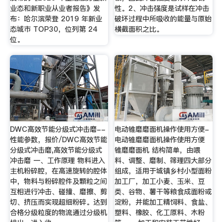
业态和新职业从业者报告》发
性。2、冲击强度是试样在冲击
布：哈尔滨荣登 2019 年新业
破坏过程中所吸收的能量与原始
态城市 TOP30，位列第 24
横截面积之比。
位。
DWC高效节能分级式冲击磨--
电动锥磨磨面机操作使用方便-
性能参数，报价/DWC高效节能
电动锥磨磨面机操作使用方便
分级式冲击磨,高效节能分级式
锥磨磨面机 结构简单，由喂
冲击磨 一、工作原理 物料进入
料、调整、磨制、筛理四大部分
主机粉碎腔，在高速旋转的腔体
组成，适用于城镇乡村小型面粉
中，物料与粉碎腔件及颗粒之间
加工厂，加工小麦、玉米、豆
互相进行冲击、碰撞、磨擦、剪
类、谷物、薯干等粮食成面粉或
切、挤压而实现超细粉碎。达到
淀粉，并能加工精饲料、食盐、
合格分级粒度的物流通过分级机
塑料、橡胶、化工原料、木粉