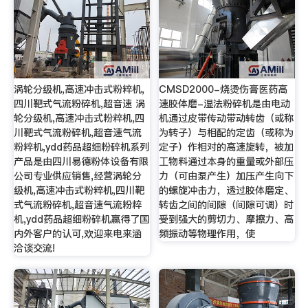
涡轮分级机,高速冲击式粉粹机,
CMSD2000-烧烫伤膏医药高
四川靶式气流粉碎机,超音速 涡
速胶体磨-湿法粉碎机是由电动
轮分级机,高速冲击式粉粹机,四
机通过皮带传动带动转齿（或称
川靶式气流粉碎机,超音速气流
为转子）与相配的定齿（或称为
粉粹机,ydd药品超细粉碎机系列
定子）作相对的高速旋转，被加
产品是由四川易德粉体设备有限
工物料通过本身的重量或外部压
公司专业供应销售,经营涡轮分
力（可由泵产生）加压产生向下
级机,高速冲击式粉粹机,四川靶
的螺旋冲击力，透过胶体磨定、
式气流粉碎机,超音速气流粉粹
转齿之间的间隙（间隙可调）时
机,ydd药品超细粉碎机赢得了国
受到强大的剪切力、摩擦力、高
内外客户的认可,欢迎来电来涵
频振动等物理作用，使
洽谈交流!