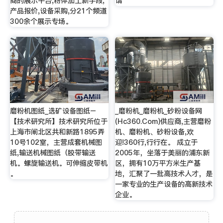
商的展示平台,粉体加工新手段,
请
产品报价,设备采购,分21个频道
300余个展示专场。
磨粉机图纸_选矿设备图纸–
_磨粉机_磨粉机_砂粉设备网
【技术研究所】技术研究所位于
(Hc360.Com)供应商,主营磨粉
上海市闸北区共和新路1895弄
机、磨粉机、砂粉设备,欢
10号102室，主营成套机械图
迎!360行,行行在。 成立于
纸,输送机械图纸（胶带输送
2005年，坐落于美丽的浦东新
机。螺旋输送机。可伸缩皮带机
区，拥有10万平方米生产基
。
地，汇聚了一批高技术人才，是
一家专业的生产设备的高新技术
企业。