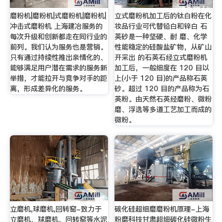
磨粉机|磨粉机|式磨粉机|磨粉机|
立式磨粉机加工后的钛白粉在化
冲击式磨粉机 上海建冶服务的
妆品行业可代替铅白和锌白 石
每次升级和创新都走在同行业的
英砂是一种坚硬、耐 磨、化学
前列。我们认为服务也是营销。
性能稳定的硅酸盐矿物，从矿山
只有通过持续性推出亲情化的、
开采出 的石英石经立式磨粉机
能够满足用户潜在需求的服务新
加工后，一般细度在 120 目以
举措，才能拉开与竞争对手的距
上(小于 120 目)的产品称石英
离，形成差异化的服务。
砂。超过 120 目的产品称为石
英粉。由天然石英经磨粉、微粉
磨、浮选等多道工艺加工而成的
微粉。
立磨机,球磨机,回转窑-致力于
碳化硅超细磨磨粉机原理-上海
立磨机、球磨机、回转窑等水泥
粉磨科技甘肃超细碳化硅微粉生