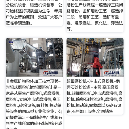
分级机设备，磁选机设备等，公
磨粉生产线流程一般选择三段闭
司始终坚持视质量为生命，奉用
路磨粉；金矿磨粉工艺一般选择
户为上帝的原则，欢迎广大客户
二段一闭磨矿工艺；选矿有重
莅临参观选购。
选、混汞选法、氰化法、浮选法
等。
非金属矿物粉体加工技术现状-
超细磨粉机-冲击式磨粉机-鹅
对辊式磨粉机|齿辊磨粉机| 是一
卵石砂粉设备-主营:高压磨粉
家是从事生产磨粉机,式磨粉机,
机,超细磨粉机,冲击式磨粉机,磨
磨粉机,立轴冲击式磨粉机,高压
粉机,鹅卵石砂粉设备,磨粉机,磨
磨粉机,砂粉设备,喂料机,振动筛
粉机,振动筛,雷蒙磨以及砂石设
等设备的国际型专业化企业。公
备,石料加工设备.全国销售
司提供满足不同制砂生产线和石
料生产线所需的碎石制砂筛分成