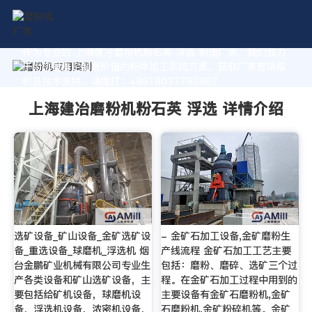
作为专业的 上海建冶磨粉机粉石英 浮选 制造厂家，我们致力
于为您量身定制高价值的粉体加工系统方案。获取厂家直销报
价及技术支持，请拨打：+8618037793862
上海建冶磨粉机粉石英 浮选 详情介绍
选矿设备_矿山设备_金矿选矿设
- 金矿石加工设备,金矿磨粉生
备_重选设备_球磨机_浮选机 烟
产线流程 金矿石加工工艺主要
台金鹏矿业机械有限公司专业生
包括：磨粉、磨碎、选矿三个过
产各类设备和矿山选矿设备，主
程。在金矿石加工过程中用到的
要包括给矿机设备，球磨机设
主要设备有金矿石磨粉机,金矿
备，浮选机设备，浓密机设备，
石磨粉机,金矿粉碎机等。金矿