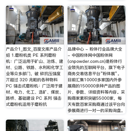
产品介1_图文_百度文库产品介
品牌中心 - 粉体行业品牌大全
绍 1.磨粉机类 PE 系列磨粉
- 中国粉体网中国粉体网
机：广泛运用于矿山、冶炼、建
(cnpowder.com.cn)是粉体行
材、公路、铁路、水利和化学工
业领先的互联网平台，旗下电子
业等众多部门，破 碎抗压强度
商务交易信息平台“粉体展”。
丌超过 320 兆帕的各种物料
目前汇集10000多家国内外参
PC 强击式磨粉机：广泛用于建
展商的150000余种产品的图
材、电力、化工、选矿、煤炭、
片、参数、详细资料等内容。采
路桥、基础建设 PC 系列 强击
购商家累积突破55000家，每
式磨粉机适用于磨粉抗
天有数百家采购商通过该平台向
参展商进行一对一的采购询盘。