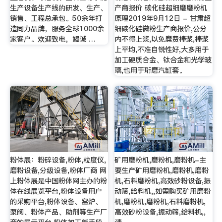
生产设备生产线的研发、生产、
产商报价 碳化硅超细磨磨粉机
销售、工程总承包。50余年打
原理2019年9月12日 - 甘肃超
造同力品牌，服务全球1000余
细碳化硅微粉生产商报价,公分
家客户。欢迎致电，竭诚 …
内不得上浆,以免糜费棒浆,棒浆
上平均,不准自锐性好,大多用于
加工硬质合金、钛合金和光学玻
璃,也用于珩磨汽缸套。
粉体展：粉碎设备,粉体,粒度仪,
矿用磨粉机,磨粉机,磨粉机-主
磨粉设备,分级设备,粉体厂商 网
要生产矿用磨粉机,磨粉机,磨粉
上粉体展是中国粉体网主办的粉
机,石料磨粉机,高效砂粉设备,振
体在线展览平台,粉体设备用户
动筛,给料机,,如需购买矿用磨粉
的采购平台,粉体设备、窑炉、
机,磨粉机,磨粉机,石料磨粉机,
泵阀、粉体产品、助剂等生产厂
高效砂粉设备,振动筛,给料机,,