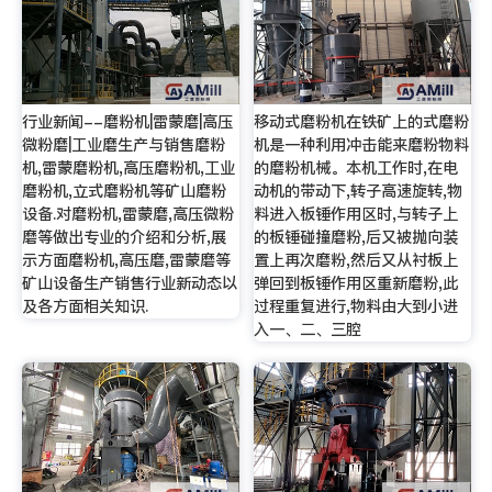
行业新闻--磨粉机|雷蒙磨|高压
移动式磨粉机在铁矿上的式磨粉
微粉磨|工业磨生产与销售磨粉
机是一种利用冲击能来磨粉物料
机,雷蒙磨粉机,高压磨粉机,工业
的磨粉机械。本机工作时,在电
磨粉机,立式磨粉机等矿山磨粉
动机的带动下,转子高速旋转,物
设备.对磨粉机,雷蒙磨,高压微粉
料进入板锤作用区时,与转子上
磨等做出专业的介绍和分析,展
的板锤碰撞磨粉,后又被抛向装
示方面磨粉机,高压磨,雷蒙磨等
置上再次磨粉,然后又从衬板上
矿山设备生产销售行业新动态以
弹回到板锤作用区重新磨粉,此
及各方面相关知识.
过程重复进行,物料由大到小进
入一、二、三腔