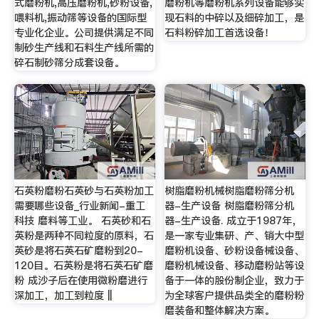
式磨粉机,高压磨粉机,砂粉设备,
磨粉机等磨粉机系列设备能够实
喂料机,振动筛等设备的国际型
现石料的中碎以及细碎加工，是
专业化企业。公司提供满足不同
石料粉碎加工首选设备！
制砂生产线和石料生产线所需的
碎石制砂筛分成套设备。
石英粉磨粉石英砂与石英粉加工
树脂磨粉机械树脂磨粉筛分机
需要哪些设备_行业新闻-重工
器-生产设备 树脂磨粉筛分机
科技 磨料等工业。 石英砂和石
器-生产设备. 成立于1987年，
英粉是两种不同粒度的原料，石
是一家专业集研、产、销大中型
英砂是将石英石矿磨粉到20-
磨粉机设备、砂粉设备械设备、
120目。石英粉是将石英石矿磨
磨粉机械设备、移动磨粉站等设
粉 成沙子后在使用微粉磨进行
备于一体的股份制企业，致力于
深加工，加工到粒度 ||
为全球客户提供品类全的磨粉粉
磨装备和整体解决方案。