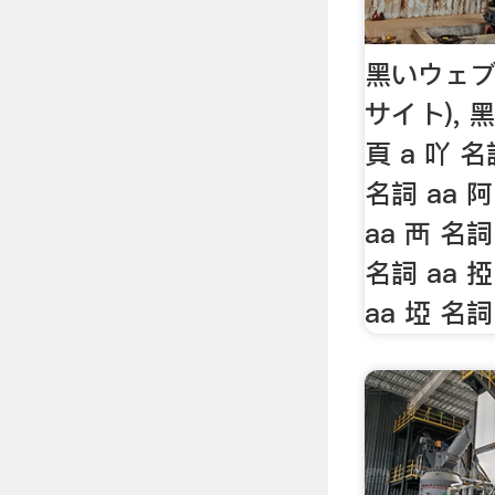
黑いウェブ
サイト), 
頁 a 吖 名
名詞 aa 阿
aa 襾 名詞
名詞 aa 掗
aa 埡 名詞