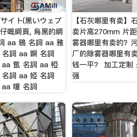
サイト(黒いウェブ
【石灰哪里有卖】
黑仔嘅網頁, 烏黑的網
卖片高270mm 片
詞 aa 鴉 名詞 aa 雅
雾器哪里有卖的？
 名詞 aa 錒 名詞
厂的除雾器哪里有
 aa 氬 名詞 aa 椏
钱一平？ 加工定制 
 名詞 aa 婭 名詞
强
 aa 嗄 名詞