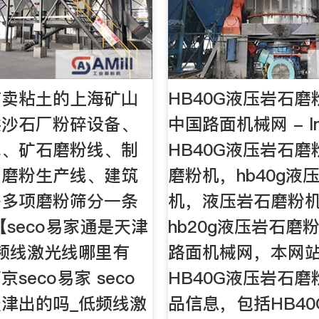
有卖粘土的上海矿山
HB40G液压岩石磨
供沙石厂粉碎设备、
中国路面机械网 - lm
线、矿石磨粉线、制
HB40G液压岩石
、磨粉生产线、建筑
磨粉机，hb40g液
等多项磨粉筛分一条
机，液压岩石磨粉
【seco易家通是天津
hb20g液压岩石磨
频线激光线哪里有
路面机械网，本网
seco易家 seco
HB40G液压岩石
津出的吗_低频线激
品信息，包括HB4