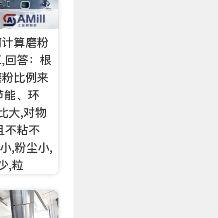
何计算磨粉
,回答：根
磨粉比例来
节能、环
比大,对物
且不粘不
小,粉尘小,
少,粒