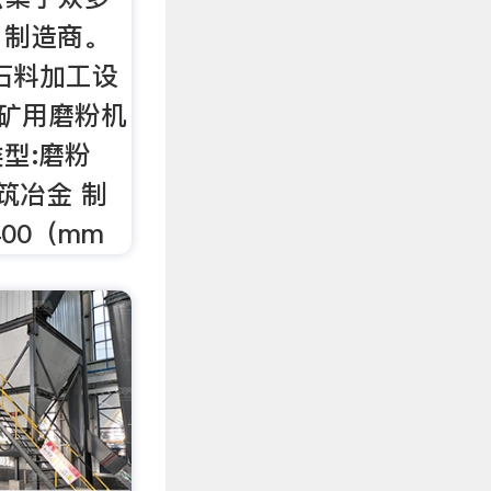
，制造商。
石料加工设
 矿用磨粉机
型:磨粉
筑冶金 制
00（mm