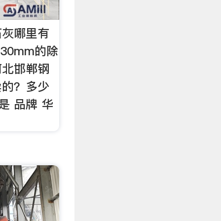
石灰哪里有
距30mm的除
河北邯郸钢
卖的？多少
是 品牌 华