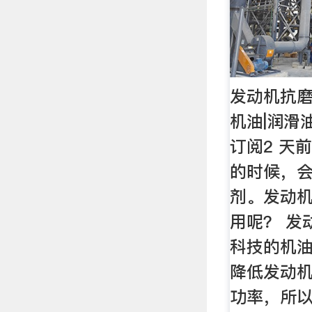
发动机抗磨
机油|润滑
订阅2 天
的时候，
剂。发动
用呢？ 发
科技的机油
降低发动
功率，所