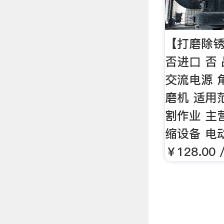
【打磨除锈
否进口 否
交流电源 
磨机 适用
割作业 主
缩设备 电
￥128.0