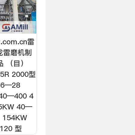
.com.cn雷
龙雷磨机制
品 （目）
R 2000型
 6—28
40—400 4
.5KW 40—
型 154KW
1120 型