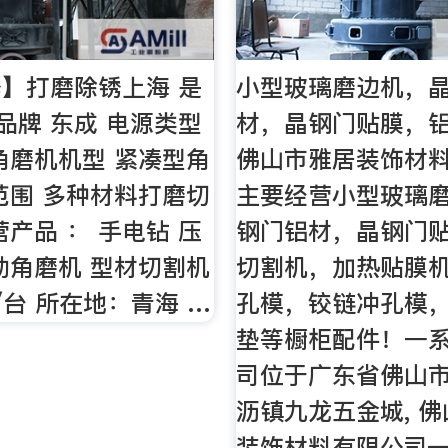
】打磨除锈上海 是
小型玻璃磨边机，
 品牌 东成 电源类型
材，晶钢门贴膜，
角磨机机型 紧凑型角
佛山市雅居装饰材
范围 多种材料打磨切
主要经营小型玻璃
营产品 ： 手电钻 压
钢门铝材，晶钢门
动角磨机 型材切割机
切割机，加热贴膜
0 /台 所在地：青海 …
孔模，铰链冲孔模
垫等橱柜配件！一系
司位于广东省佛山
沥镇九龙五金城, 
装饰材料有限公司