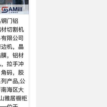
晶钢门铝
铝材切割机
料有限公司
磨边机，晶
贴膜，铝材
机，拉手冲
，角码，胶
列产品,公
市南海区大
佛山雅居橱柜
——位于