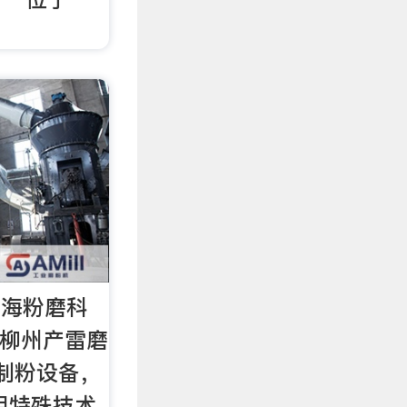
。
上海粉磨科
 柳州产雷磨
。制粉设备，
用特殊技术,