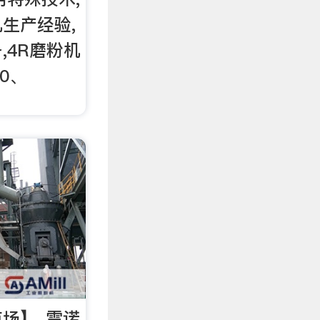
生产经验,
,4R磨粉机
90、
场】_雷诺