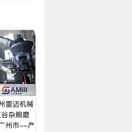
州雷迈机械
五谷杂粮磨
广州市--产