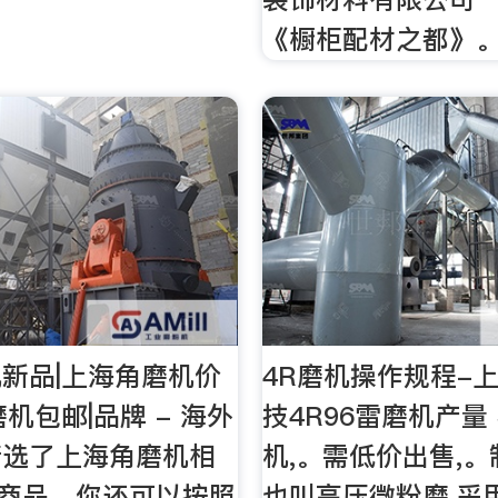
《橱柜配材之都》
新品|上海角磨机价
4R磨机操作规程-
机包邮|品牌 - 海外
技4R96雷磨机产量
精选了上海角磨机相
机,。需低价出售,
个商品，你还可以按照
也叫高压微粉磨,采