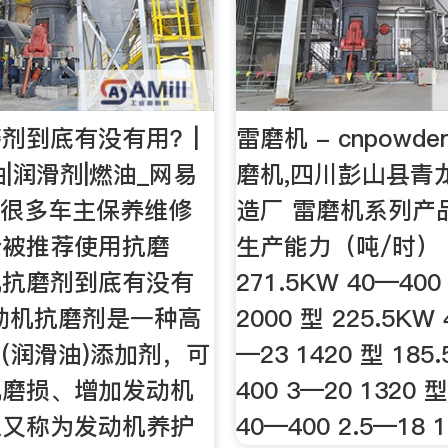
剂到底有没有用？|
雷磨机 - cnpowder
油|润滑剂|燃油_网易
磨机,四川彭山县青
前很多车主保养维修
造厂 雷磨机系列产
会被推荐使用抗磨
生产能力（吨/时） 5
机抗磨剂到底有没有
271.5KW 40—400
动机抗磨剂是一种高
2000 型 225.5KW 
(润滑油)添加剂，可
—23 1420 型 185
机磨损、增加发动机
400 3—20 1320 
以又称为发动机养护
40—400 2.5—18 