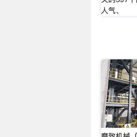
人气、
磨致机械（