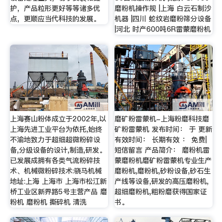
护，产品粒形更好等等诸多优
磨粉机操作规 |上海 白云石制沙
点，更顺应当代科技的发展。
机器 |四川 蛇纹岩磨粉筛分设备
|河北 时产600吨6R雷蒙磨粉机
上海赛山粉体成立于2002年,以
磨矿粉雷蒙机-上海粉磨科技磨
上海先进工业平台为依托,始终
矿粉雷蒙机 发布时间： 于 更新
不渝地致力于超细超微粉碎设
有效时间： 长期有效 ： 免费|
备,分级设备的设计,制造,研发。
短信留言 产品简介： 磨粉机雷
已发展成拥有各类气流粉碎技
蒙磨粉机磨矿粉雷蒙机专业生产
术、机械微粉碎技术:骁马机械
磨粉机,磨粉机,砂粉设备,砂石生
地址:上海 上海市 上海市松江新
产线等设备,研发的高压磨粉机,
桥工业区新界路5号主营产品 磨
超细磨粉机,粗粉磨获得国家证
粉机 磨粉机 撕碎机 清洗
书。