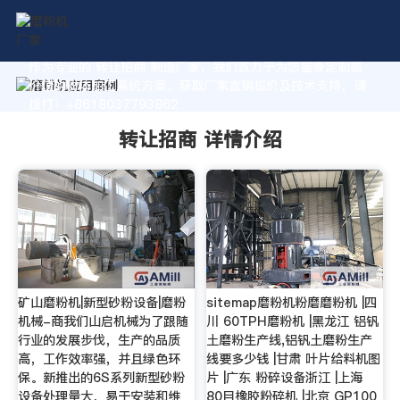
作为专业的 转让招商 制造厂家，我们致力于为您量身定制高
价值的粉体加工系统方案。获取厂家直销报价及技术支持，请
拨打：+8618037793862
转让招商 详情介绍
矿山磨粉机|新型砂粉设备|磨粉
sitemap磨粉机粉磨磨粉机 |四
机械-商我们山启机械为了跟随
川 60TPH磨粉机 |黑龙江 铝钒
行业的发展步伐，生产的品质
土磨粉生产线,铝钒土磨粉生产
高，工作效率强，并且绿色环
线要多少钱 |甘肃 叶片给料机图
保。新推出的6S系列新型砂粉
片 |广东 粉碎设备浙江 |上海
设备处理量大，易于安装和维
80目橡胶粉碎机 |北京 GP100