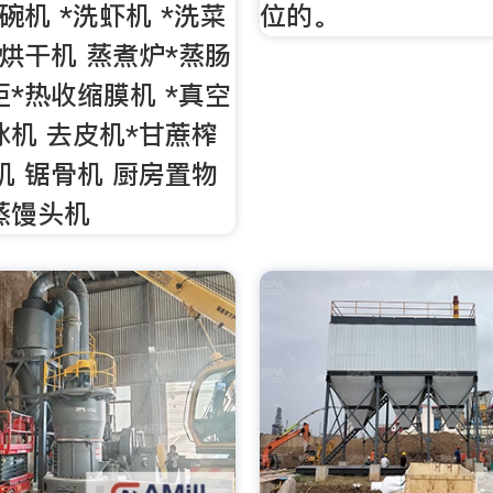
碗机 *洗虾机 *洗菜
位的。
*烘干机 蒸煮炉*蒸肠
柜*热收缩膜机 *真空
冰机 去皮机*甘蔗榨
机 锯骨机 厨房置物
蒸馒头机