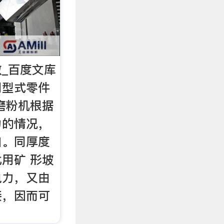
_百度文库
同型式零件
磨粉机根据
力的情况，
口。同厚度
用矿 形坡
电力，又由
接，因而可