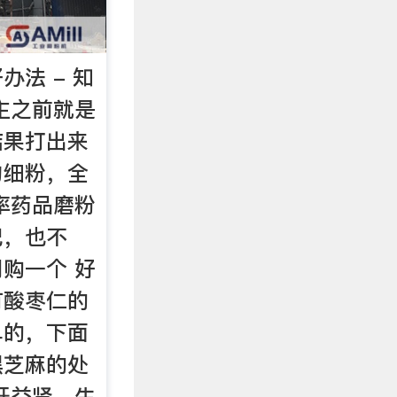
办法 - 知
主之前就是
结果打出来
匀细粉，全
率药品磨粉
把，也不
购一个 好
有酸枣仁的
单的，下面
黑芝麻的处
肝益肾、生