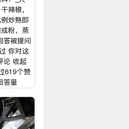
，干辣椒，
比例炒熟即
磨成粉，蒸
回答被提问
过 你对这
评论 收起
过619个赞
回答量