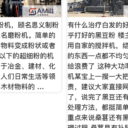
粉机，顾名思义制粉
有什么治疗白发的好
又名磨粉机。简单的
乎打好的黑豆粉 楼
状物料变成粉状或者
用自家的搅拌机，
目以下的超细粉的机
的东西一点都不均
用于冶金、建材、化
给浪费了 这种大功
、人们日常生活等领
机某宝上一搜一大
木材物料的 …
贵，建议大家直接网
了，说完了黑豆还
处理方法，都挺简
重点来说桑葚还有
理过程 桑葚具有补