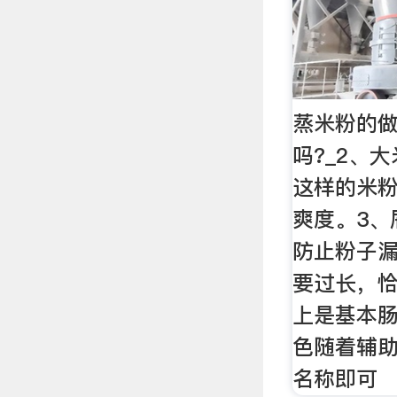
蒸米粉的做
吗?_2、
这样的米
爽度。3、
防止粉子漏
要过长，恰
上是基本
色随着辅
名称即可