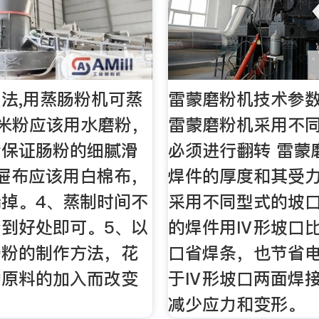
法,用蒸肠粉机可蒸
雷蒙磨粉机技术参数
大米粉应该用水磨粉，
雷蒙磨粉机采用不
粉保证肠粉的细腻滑
必须进行翻转 雷蒙
屉布应该用白棉布，
焊件的厚度和其受
掉。4、蒸制时间不
采用不同型式的坡
到好处即可。5、以
的焊件用Ⅳ形坡口比
肠粉的制作方法，花
口省焊条，也节省
助原料的加入而改变
于Ⅳ形坡口两面焊
减少应力和变形。