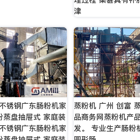
津
4不锈钢广东肠粉机家
蒸粉机 广州 创富 
粉蒸盘抽屉式 家庭装
品商务网蒸粉机产
4不锈钢广东肠粉机家
发。 专业生产肠粉
粉蒸盘抽屉式 家庭装
圆形肠