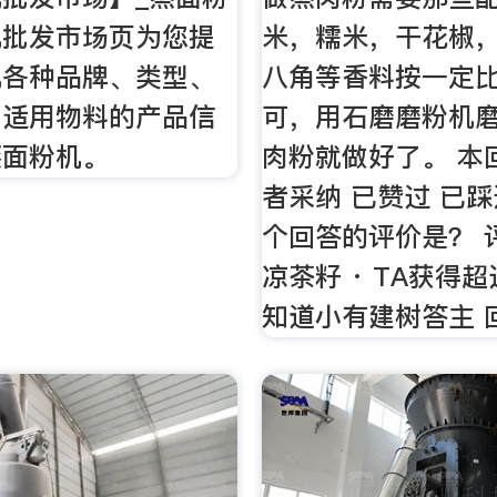
机批发市场页为您提
米，糯米，干花椒
机各种品牌、类型、
八角等香料按一定
、适用物料的产品信
可，用石磨磨粉机
蒸面粉机。
肉粉就做好了。 本
者采纳 已赞过 已踩
个回答的评价是？ 
凉茶籽 · TA获得超
知道小有建树答主 