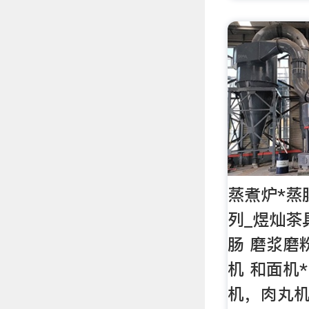
蒸煮炉*蒸
列_煜灿茶
肠 磨浆磨
机 和面机
机，肉丸机