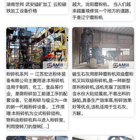
湖南世邦 武安锰矿加工 云和磁
越大，沈阳磨粉机。 当人们越
铁加工设备价格
来越重视修筑一个地方的道路，
于是辽宁磨粉机
粉碎机系列 – 江苏宏达粉体装
破生石灰用那种磨粉机双级磨粉
备有限公司主要用途:本粉碎机
机又叫双级粉碎机,是一种新型
适用于制药、化工、食品等行
原料粉碎机,该机克服了因原料
业，是微粉碎加工前道工序的配
含水份大粘结篦底,不易出料的
套设备，它是粉碎与吸尘为一体
缺陷,具备生产效率高,粉碎效果
的新一代粗粉碎设备。 工作原
好等优点,该机适用于生石灰、
理:本粉碎机为立式粉碎结构，
方解。
物料由粉碎机料斗进入粉碎室，
利用旋转刀的旋转[…]