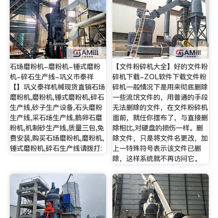
石场磨粉机-磨粉机-锤式磨粉
【文件粉碎机大全】好的文件粉
机-碎石生产线-巩义市泰祥
碎机下载-ZOL软件下载文件粉
【】巩义泰祥机械现货直销石场
碎机一般情况下是用来彻底删除
磨粉机,磨粉机,锤式磨粉机,碎石
一些流氓文件的，用普通的手段
生产线,砂子生产设备,石头磨粉
无法删除的文件，在文件粉碎机
生产线,采石场生产线,鹅卵石磨
面前，就任你摆布了，与直接删
粉机,机制砂生产线,质量三包,免
除相比,对硬盘的损伤一样。删
费安装,购买石场磨粉机,磨粉机,
除文件，只是将文件名更改，加
锤式磨粉机,碎石生产线请拨打:
上一特殊符号表示该文件已删
除，这样系统就不再访问它。