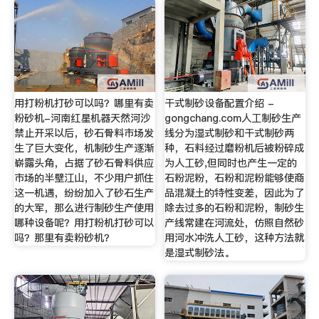
用打粉机打砂可以吗？哪里有卖
干式制砂设备配置介绍 -
粉砂机-河南红星机器天然河沙
gongchang.com人工制砂生产
禁止开采以后，砂石骨料市场发
线分为湿式制砂和干式制砂两
生了巨大变化，机制砂生产逐渐
种，石料经过磨粉机后被粉碎成
崭露头角，占据了砂石骨料供应
为人工砂,但同时也产生一定的
市场的半壁江山，不少用户抓住
石粉泥粉，石粉和泥粉能够使商
这一机遇，纷纷加入了砂石生产
品混凝土的特性变差，因此为了
的大军，那么进行制砂生产使用
除去过多的石粉和泥粉，制砂生
哪种设备呢？用打粉机打砂可以
产线常建在河流处，仿照自然砂
吗？那里有卖粉砂机？
用河水冲洗人工砂，这种方法就
是湿式制砂法。