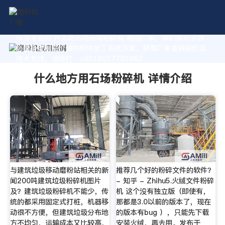
作为专业的 什么地方用石场粉碎机 制造厂家，我们致力于为
您量身定制高价值的粉体加工系统方案。获取厂家直销报价及
技术支持，请拨打：+8618037793862
什么地方用石场粉碎机 详情介绍
与建筑垃圾移动磨粉站相关的新
推荐几个好的粉碎文件的软件？
闻200吨建筑垃圾粉碎机图片
- 知乎 - Zhihu5.火绒文件粉碎
及？建筑垃圾粉碎机不能少，传
机 这个没有独立版（即使有，
统的都采用固定式打桩，机器移
那都是3.0以前的版本了，现在
动很不方便，但建筑垃圾分布地
的版本有bug ），只能先下载
方不均匀，运输成本又比较高，
安装火绒，再去用。发布于