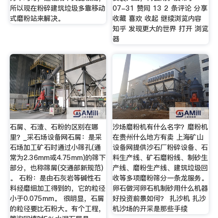
所以现在粉碎建筑垃圾多靠移动
07-31 赞同 13 2 条评论 分享
式磨粉站来解决。
收藏 喜欢 收起 继续浏览内容
知乎 发现更大的世界 打开 浏览
器
石屑、石渣、石粉的区别在哪
沙场磨粉机有什么名字？磨粉机
里？_采石场设备网石屑：是采
在贵州什么地方有卖 上海矿山
石场加工矿石时通过小筛孔(通
设备网提供沙石厂粉碎设备、石
常为2.36mm或4.75mm)的筛下
料生产线、矿石磨粉线、制砂生
部分，也称筛屑(交通部新规范)
产线、磨粉生产线、建筑垃圾回
。 石粉：是由石灰岩等碱性石
收等多项磨粉筛分一条龙服务。
料经磨细加工得到的，它的粒径
卵石做河卵石机制砂用什么机器
小于0.075mm。 很明显，石屑
好投资前景如何？ 扎沙机 扎沙
的粒径要比石粉大。有个工程，
机沙场的开采是那些手续