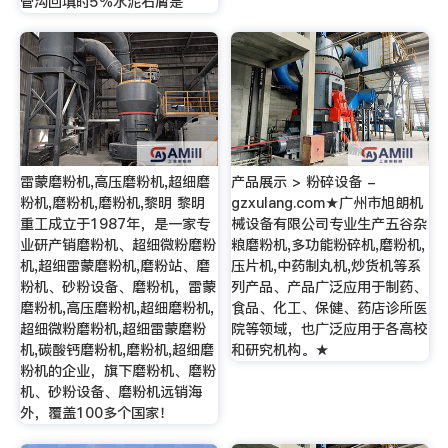
管沟回填时5％水泥石屑是
雷蒙磨粉机,高压磨粉机,超细磨
产品展示 > 粉碎设备 -
粉机,磨粉机,磨粉机,黎明 黎明
gzxulang.com★广州市旭朗机
重工成立于1987年，是一家专
械设备有限公司专业生产五谷杂
业研产销磨粉机、超细微粉磨粉
粮磨粉机,多功能粉碎机,磨粉机,
机,超细雷蒙磨粉机,磨粉站、磨
压片机,中药制丸机,炒货机等系
粉机、砂粉设备、磨粉机，雷蒙
列产品、产品广泛应用于制药、
磨粉机,高压磨粉机,超细磨粉机,
食品、化工、保健、药店诊所医
超细微粉磨粉机,超细雷蒙磨粉
院等领域，也广泛应用于各高校
机,碳酸钙磨粉机,磨粉机,超细磨
和研究机构。★
粉机的企业，旗下磨粉机、磨粉
机、砂粉设备、磨粉机远销海
外，覆盖100多个国家！