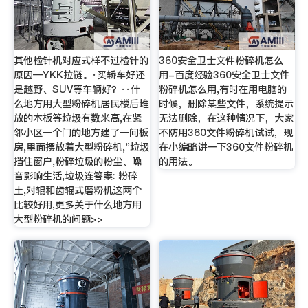
其他检针机对应式样不过检针的
360安全卫士文件粉碎机怎么
原因—YKK拉链。·买轿车好还
用-百度经验360安全卫士文件
是越野、SUV等车辆好？··什
粉碎机怎么用,有时在用电脑的
么地方用大型粉碎机居民楼后堆
时候，删除某些文件，系统提示
放的木板等垃圾有数米高,在紧
无法删除，在这种情况下，大家
邻小区一个门的地方建了一间板
不防用360文件粉碎机试试，现
房,里面摆放着大型粉碎机,"垃圾
在小编略讲一下360文件粉碎机
挡住窗户,粉碎垃圾的粉尘、噪
的用法。
音影响生活,垃圾连答案: 粉碎
土,对辊和齿辊式磨粉机这两个
比较好用,更多关于什么地方用
大型粉碎机的问题>>