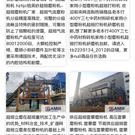
粉机 hzhjc锆英砂超细磨粉机-
家用小型磨粉机超细打粉机 欢
超细磨粉机厂家 . 超细气流磨粉
迎前来网选购热销商品老本行
机分级精度高稳定、完整的分级
400Y三七中药材粉碎机家用小
流畅及特殊的密封措施，可靠地
型磨粉机超细打粉机研磨机包
防止了细颗粒的泄露，超细气流
邮,想了解更多老本行400Y三七
磨粉机产品粒度可达
中药材粉碎机家用小型磨粉机超
80012000目，大颗粒控制严
细打粉机研磨机包邮，请进入
格、磨损小粉碎磨件及叶轮等主
tb2239134_2012的店铺，更
要采用德国技术，再配优化设计
多null商品任你选购
的内腔结构和耐磨。
超细立磨在超细重钙加工生产中
供应超细雷蒙磨粉机 高压雷蒙
的优势_材料冶金_技术_矿道网
磨粉机 雷蒙磨 节能供应超细雷
超细立磨是在磨粉机的基础上所
蒙磨粉机 高压雷蒙磨粉机 雷蒙