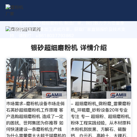
作为专业的 银砂超细磨粉机 制造厂家，我们致力于为您量身
定制高价值的粉体加工系统方案。获取厂家直销报价及技术支
持，请拨打：+8618037793862
银砂超细磨粉机 详情介绍
市场需求-磨粉机设备市场走俏
- 超细磨粉机_微粉磨_雷蒙磨粉
石英砂超细磨粉机工作原理 客
机_环辊磨_砂粉设备20年专业
户选购超细磨粉机 造成了一定
专注 专一 超细粉、超细磨粉机,
的困扰，世邦集团为你推荐 如
粉体工程实践经验，从木材原料
何快速建设一条磨粉机生产线
木粉机到炭黑、方解石、碳酸
为什么雷蒙磨大大超于球磨机的
钙、白云石、高岭土、大理石、