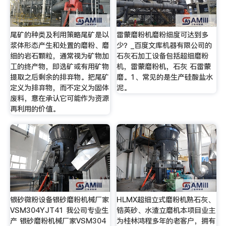
尾矿的种类及利用策略尾矿是以
雷蒙磨粉机磨粉细度可达到多
浆体形态产生和处置的磨粉、磨
少？_百度文库机器有限公司的
细的岩石颗粒，通常视为矿物加
石灰石加工设备包括超细磨粉
工的终产物，即选矿或有用矿物
机，雷蒙磨粉机，石灰 石雷蒙
提取之后剩余的排弃物。把尾矿
磨。1、常见的是生产硅酸盐水
定义为排弃物，而不定义为固体
泥。
废料，意在承认它可能作为资源
再利用的价值。
银砂微粉设备银砂磨粉机械厂家
HLMX超细立式磨粉机熟石灰、
VSM304YJT41 我公司专业生
锆英砂、水渣立磨机本项目业主
产 银砂磨粉机械厂家VSM304
为桂林鸿程多年的老客户，拥有