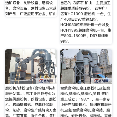
选矿设备、制砂设备、磨粉设
自己的 方解石 矿山，主要加工
备、磨粉设备、建材设备五大系
超细重质碳酸钙粉。 该客户厂
列产品，广泛应用于冶金、矿山
区有HC1300 磨粉机 一台，生
产400目D97重钙细粉。
HCH980超细磨粉机一台以及
HCH1395超细磨粉机一台，生
产800-1500目，D97超细重
钙粉。
磨粉机/砂粉设备/磨粉机/移动
雷蒙磨粉机,高压磨粉机,超细磨
磨粉站等-世邦工业世邦专业为
粉机,磨粉机,磨粉机,黎明 黎明
您提供磨粉机、砂粉设备、磨粉
重工成立于1987年，是一家专
机、移动磨粉站、成套环保磨
业研产销磨粉机、超细微粉磨粉
粉、制砂、磨粉生产线解决方案
机,超细雷蒙磨粉机,磨粉站、磨
等，厂家直销，报价合理，售后
粉机、砂粉设备、磨粉机，雷蒙