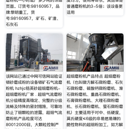
磨粉机一小时能产多少吨的详细
度均匀，使用寿命长，其效率是
页面。订货号:98160957，品
普通磨粉机的3-5倍；该设备更
牌:黎明重工，货
适用
号:98160957，:矿石、矿渣、
石灰石
该网站已通过中网可信网站验证
超细磨粉机产品特点 超细磨粉
银砂磨成粉的设备银矿石气流磨
机（也叫做方解石微粉磨、石灰
粉机 hzhjc锆英砂超细磨粉机-
石微粉磨、碳酸钙微粉磨机、滑
超细磨粉机厂家 . 超细气流磨粉
石微粉磨机、重晶石微粉磨机、
机分级精度高稳定、完整的分级
石膏微粉磨机、大理石微粉磨
流畅及特殊的密封措施，可靠地
机、长石微粉磨机、萤石微粉磨
防止了细颗粒的泄露，超细气流
机）主要适用于对中、低硬度，
磨粉机产品粒度可达
莫氏硬度≤6级的非易燃易爆的
80012000目，大颗粒控制严
脆性物料的超细粉加工，如方解