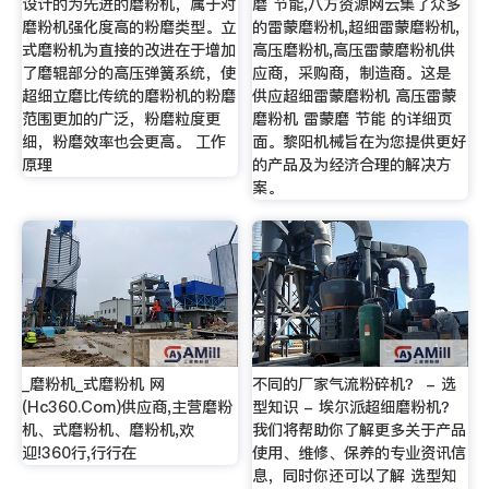
设计的为先进的磨粉机，属于对
磨 节能,八方资源网云集了众多
磨粉机强化度高的粉磨类型。立
的雷蒙磨粉机,超细雷蒙磨粉机,
式磨粉机为直接的改进在于增加
高压磨粉机,高压雷蒙磨粉机供
了磨辊部分的高压弹簧系统，使
应商，采购商，制造商。这是
超细立磨比传统的磨粉机的粉磨
供应超细雷蒙磨粉机 高压雷蒙
范围更加的广泛，粉磨粒度更
磨粉机 雷蒙磨 节能 的详细页
细，粉磨效率也会更高。 工作
面。黎阳机械旨在为您提供更好
原理
的产品及为经济合理的解决方
案。
_磨粉机_式磨粉机 网
不同的厂家气流粉碎机？ - 选
(Hc360.Com)供应商,主营磨粉
型知识 - 埃尔派超细磨粉机？
机、式磨粉机、磨粉机,欢
我们将帮助你了解更多关于产品
迎!360行,行行在
使用、维修、保养的专业资讯信
息，同时你还可以了解 选型知