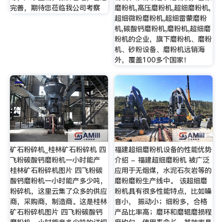
完善，期待您莅临我公司考察
磨粉机,高压磨粉机,超细磨粉机,
超细微粉磨粉机,超细雷蒙磨粉
机,碳酸钙磨粉机,磨粉机,超细磨
粉机的企业，旗下磨粉机、磨粉
机、砂粉设备、磨粉机远销海
外，覆盖100多个国家！
矿石粉碎机_桂林矿石粉碎机 四
福建超细磨粉机设备的性能优势
飞粉碳酸钙磨粉机一小时能产
介绍 - 福建超细磨粉机 被广泛
桂林矿石粉碎机图片 四飞粉碳
应用于无烟煤，水泥石灰岩等的
酸钙磨粉机一小时能产多少吨，
磨粉磨粉生产线中。 该超细磨
粉碎机，这里云集了众多的供应
粉机具有很多性能特点，比如噪
商，采购商，制造商。这是桂林
音小， 振动小；细粉多，合格
矿石粉碎机图片 四飞粉碳酸钙
产品比率高；磨环和磨辊磨损程