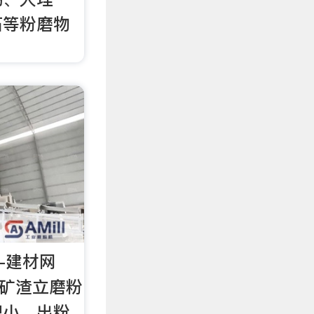
石等粉磨物
-建材网
用矿渣立磨粉
积小，出粉