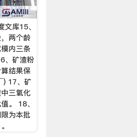
度文库15、
验，两个龄
试模内三条
16、矿渣粉
计算结果保
√) 17、矿
渣中三氧化
值。 18、
期限为本批
月。