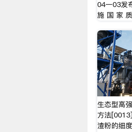
04一03发
施 国 家 质
生态型高
方法[001
渣粉的细度