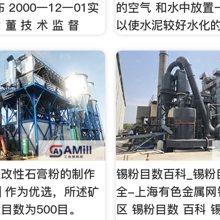
布 2000一12一01实
的空气 和水中放置
 董 技 术 监 督
以使水泥较好水化
强改性石膏粉的制作
锡粉目数百科_锡粉
3] 作为优选，所述矿
全-上海有色金属网
目数为500目。
区 锡粉目数 百科 