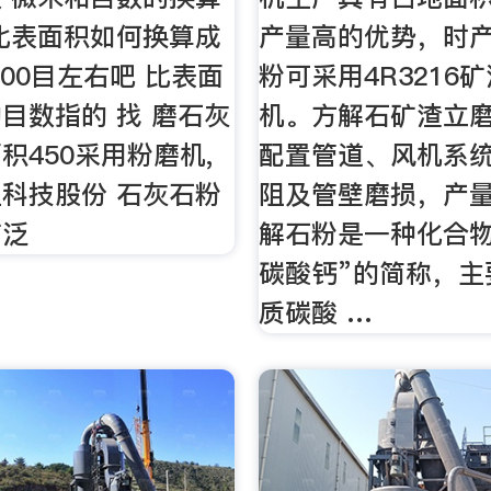
比表面积如何换算成
产量高的优势，时产
400目左右吧 比表面
粉可采用4R3216
目数指的 找 磨石灰
机。方解石矿渣立
积450采用粉磨机,
配置管道、风机系
科技股份 石灰石粉
阻及管壁磨损，产量
广泛
解石粉是一种化合物
碳酸钙”的简称，主
质碳酸 …