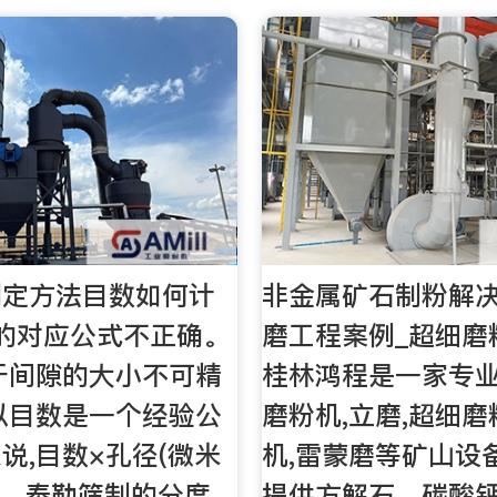
测定方法目数如何计
非金属矿石制粉解决
的对应公式不正确。
磨工程案例_超细磨
于间隙的大小不可精
桂林鸿程是一家专
以目数是一个经验公
磨粉机,立磨,超细磨
说,目数×孔径(微米
机,雷蒙磨等矿山设
00。泰勒筛制的分度
提供方解石、碳酸