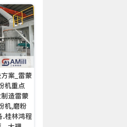
方案_雷蒙
粉机重点
业制造雷蒙
粉机,磨粉
备.桂林鸿程
钙、大理