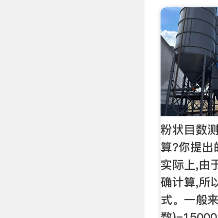
粉状目数
算?你提出
实际上,由
确计算,所
式。一般来
数)=150