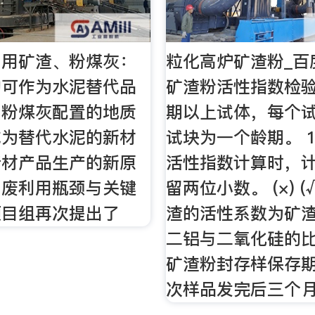
利用矿渣、粉煤灰：
粒化高炉矿渣粉_百
物可作为水泥替代品
矿渣粉活性指数检
、粉煤灰配置的地质
期以上试体，每个
成为替代水泥的新材
试块为一个龄期。 
墙材产品生产的新原
活性指数计算时，
固废利用瓶颈与关键
留两位小数。 (×) (
项目组再次提出了
渣的活性系数为矿
二铝与二氧化硅的比
矿渣粉封存样保存
次样品发完后三个