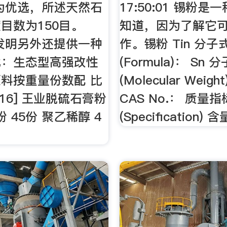
 作为优选，所述天然石
17:50:01 锡粉
目数为150目。
知道，因为了解它
 本发明另外还提供一种
作。锡粉 Tin 分子
比：生态型高强改性
(Formula)： Sn 
料按重量份数配 比
(Molecular Weigh
016] 王业脱硫石膏粉
CAS No.： 质量指
粉 45份 聚乙稀醇 4
(Specification) 含