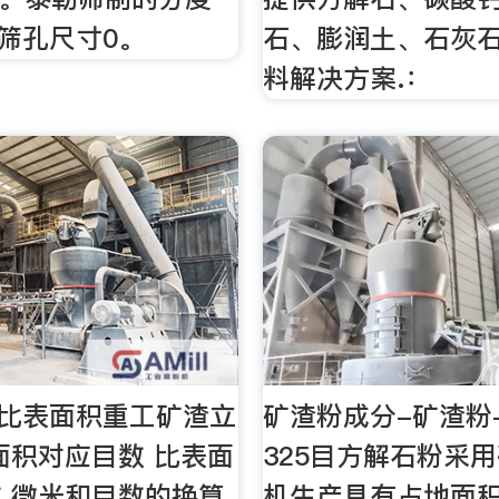
目筛孔尺寸0。
石、膨润土、石灰
料解决方案.：
渣比表面积重工矿渣立
矿渣粉成分-矿渣粉
面积对应目数 比表面
325目方解石粉采
 微米和目数的换算
机生产具有占地面