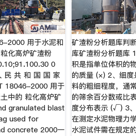
46-2000 用于水泥和
矿渣粉分析题库判断
的粒化高炉矿渣粉
库矿渣粉分析题库 
0.10;91.100.30 0
积是指单位体积的
人 民 共 和 国 国 家
的质量 (×) 2、细
T 18046-2000 用于
料的粗细程度，通
土中的 粒化高炉矿
的筛余百分数或比
 granulated blast
度分布表示 (√) 
ag used for
在测定水泥物理力
nd concrete 2000一
水泥试件需在规定