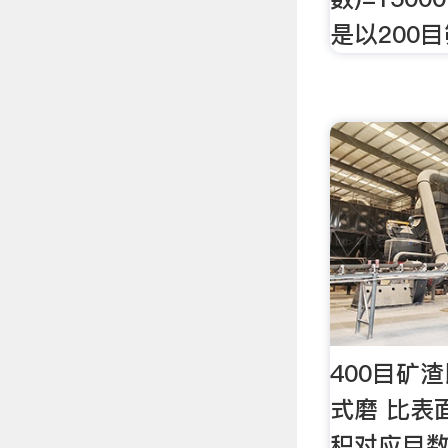
是以200
400目矿
式磨 比表
积对应目数