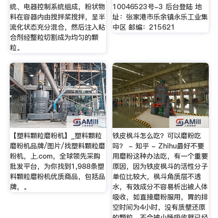
统、电器控制系统组成，粉状物
10046523号-3 后台登陆 地
料在容器内由搅拌桨搅拌，呈半
址：张家港市乐余镇永乐工业集
流化状态充分混合，然后注入粘
中区 邮编：215621
合剂经整粒切割成为均匀的颗
粒。
【塑料颗粒磨粉机】_塑料颗粒
铁皮枫斗怎么吃？可以磨粉吃
磨粉机品牌/图片/找塑料颗粒磨
吗？ - 知乎 - Zhihu最好不要
粉机，上.com，全球领先采购
用磨粉这种办法吃，有一个重要
批发平台，为你找到1,988条塑
原因，因为铁皮枫斗的活性分子
料颗粒磨粉机优质商品，包括品
单位比较大，枫斗角质层不透
牌，。
水，有效成分不容易析出被人体
吸收，如直接磨粉服用，胃的排
空时间为4小时，没有质壁还原
的颗粒，不会被小肠吸收就已经