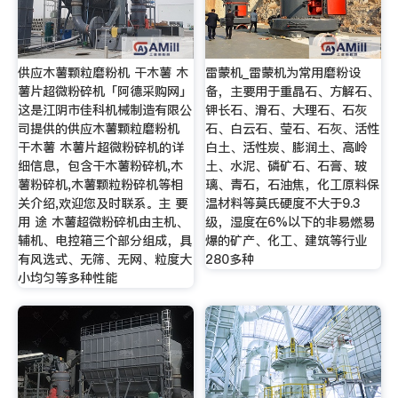
供应木薯颗粒磨粉机 干木薯 木
雷蒙机_雷蒙机为常用磨粉设
薯片超微粉碎机「阿德采购网」
备，主要用于重晶石、方解石、
这是江阴市佳科机械制造有限公
钾长石、滑石、大理石、石灰
司提供的供应木薯颗粒磨粉机
石、白云石、莹石、石灰、活性
干木薯 木薯片超微粉碎机的详
白土、活性炭、膨润土、高岭
细信息，包含干木薯粉碎机,木
土、水泥、磷矿石、石膏、玻
薯粉碎机,木薯颗粒粉碎机等相
璃、青石，石油焦，化工原料保
关介绍,欢迎您及时联系。主 要
温材料等莫氏硬度不大于9.3
用 途 木薯超微粉碎机由主机、
级，湿度在6%以下的非易燃易
辅机、电控箱三个部分组成，具
爆的矿产、化工、建筑等行业
有风选式、无筛、无网、粒度大
280多种
小均匀等多种性能