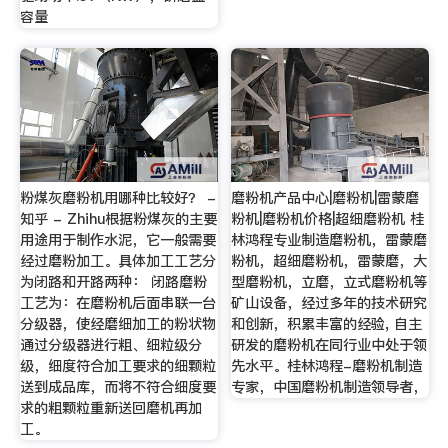
容量
粉煤灰磨粉机用哪种比较好？ -
磨粉机产品中心|磨粉机|雷蒙磨
知乎 - Zhihu根据粉煤灰的主要
粉机|磨粉机价格|超细磨粉机 桂
用途用于制作水泥，它一般需要
林鸿程专业制造磨粉机，雷蒙磨
经过磨粉加工。具体加工工艺分
粉机，超细磨粉机，雷蒙磨，大
为闭路和开路两种： 闭路磨粉
型磨粉机，立磨，立式磨粉机等
工艺为：在磨粉机后面串联一台
矿山设备，经过多年的技术研究
分级器，使经磨细加工的粉状物
和创新，积累丰富的经验, 自主
通过分级器进行粗、细粒级分
研发的磨粉机在同行业中处于领
级，细度符合加工要求的细颗粒
先水平。桂林鸿程-磨粉机制造
送到成品库，而将不符合细度要
专家，中国磨粉机制造领导者，
求的粗颗粒重新送回磨机再加
工。