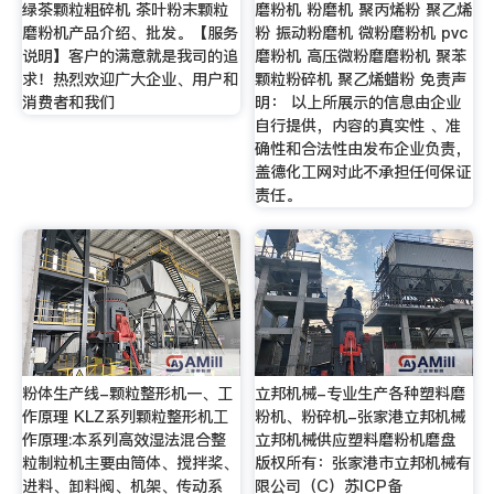
绿茶颗粒粗碎机 茶叶粉末颗粒
磨粉机 粉磨机 聚丙烯粉 聚乙烯
磨粉机产品介绍、批发。【服务
粉 振动粉磨机 微粉磨粉机 pvc
说明】客户的满意就是我司的追
磨粉机 高压微粉磨磨粉机 聚苯
求！热烈欢迎广大企业、用户和
颗粒粉碎机 聚乙烯蜡粉 免责声
消费者和我们
明： 以上所展示的信息由企业
自行提供，内容的真实性 、准
确性和合法性由发布企业负责，
盖德化工网对此不承担任何保证
责任。
粉体生产线-颗粒整形机一、工
立邦机械-专业生产各种塑料磨
作原理 KLZ系列颗粒整形机工
粉机、粉碎机-张家港立邦机械
作原理:本系列高效湿法混合整
立邦机械供应塑料磨粉机磨盘
粒制粒机主要由筒体、搅拌桨、
版权所有：张家港市立邦机械有
进料、卸料阀、机架、传动系
限公司（C）苏ICP备