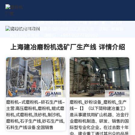
作为专业的 上海建冶磨粉机选矿厂生产线 制造厂家，我们致
力于为您量身定制高价值的粉体加工系统方案。获取厂家直销
报价及技术支持，请拨打：+8618037793862
上海建冶磨粉机选矿厂生产线 详情介绍
磨粉机-式磨粉机-碎石生产线-
磨粉机_砂粉设备_磨粉机_生产
主营:高压磨粉机,磨粉机,辊式磨
线–【】（以下简称建冶重工）
粉机,式磨粉机,洗砂机,制沙机,
是从事建筑用矿山机器、冶金行
磨粉机,石子生产线,砂石生产线,
业磨粉机制造、研发、销售的国
石料生产线设备.全国销售
际型专业化企业。在过去数十年
中，建业重工通过其出众的品质