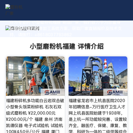
作为专业的 小型磨粉机福建 制造厂家，我们致力于为您量身
定制高价值的粉体加工系统方案。获取厂家直销报价及技术支
持，请拨打：+8618037793862
小型磨粉机福建 详情介绍
福建粉碎机多功能白云岩双击破
福建省龙岩市上杭县医院2020
小型骨头饭菜粉碎机 石灰石双
年招聘信息-万行医疗卫生人才
级式磨粉机 ¥22,000.00元
网上杭县医院始建于1938年，
¥200.00元/个 福建 泉州 济南
是上杭一所功能较完善、设置较
凯德仪器 电子式试验机 试验机
齐全，融医疗、保健、康复、教
100¥4.50元/公斤 福建 厦门
学、科研为一体的二级甲等综合