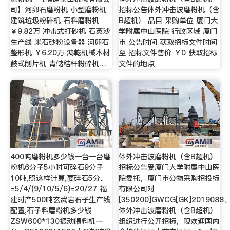
司】河卵石磨粉机 小型磨粉机
招标公告体外冲击波磨粉机（含
建筑垃圾粉碎机 石料磨粉机
B超机） 品目 采购单位 厦门大
￥9.82万 冲击式打砂机 石英沙
学附属中山医院 行政区域 厦门
生产线 米石砂粉设备器 河卵石
市 公告时间 获取招标文件时间
整形机 ￥6.20万 鸿乾机械木材
至 招标文件售价 ￥0 获取招标
鼓式削片机 青储秸秆粉碎机…
文件的地点
400吨磨粉机多少钱一台一台磨
体外冲击波磨粉机（含B超机）
粉机6分子5小时可碎石9分子
招标公告受厦门大学附属中山医
10吨,照这样计算,要碎石5分。
院委托，厦门市公物采购招投标
=5/4/(9/10/5/6)=20/27 福
有限公司对
建时产500吨玄武岩石子生产线
[350200]GWCG[GK]2019088
配置,石子料磨粉机多少钱
体外冲击波磨粉机（含B超机）
ZSW600*130振动喂料机一
组织进行公开招标，现欢迎国内