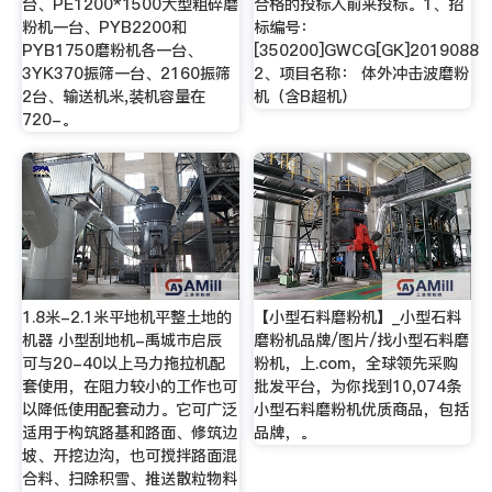
台、PE1200*1500大型粗碎磨
合格的投标人前来投标。1、招
粉机一台、PYB2200和
标编号：
PYB1750磨粉机各一台、
[350200]GWCG[GK]2019088
3YK370振筛一台、2160振筛
2、项目名称： 体外冲击波磨粉
2台、输送机米,装机容量在
机（含B超机）
720-。
1.8米-2.1米平地机平整土地的
【小型石料磨粉机】_小型石料
机器 小型刮地机-禹城市启辰
磨粉机品牌/图片/找小型石料磨
可与20-40以上马力拖拉机配
粉机，上.com，全球领先采购
套使用，在阻力较小的工作也可
批发平台，为你找到10,074条
以降低使用配套动力。它可广泛
小型石料磨粉机优质商品，包括
适用于构筑路基和路面、修筑边
品牌，。
坡、开挖边沟，也可搅拌路面混
合料、扫除积雪、推送散粒物料