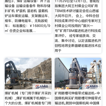
展位3、煤矿运输设备：井下运
11月29日至12月1日，晋能控
输设备 运输设备备件 物料存储
股集团大同王村煤业公司矿用
扒矿机 铲装机 装岩机 装载机
TBM技术研讨鉴定会在山西省
铲运车煤炭运输、支架搬运车、
大同市召开。 会上，中科合创
梭车、防爆电驱车、无轨胶轮
科技成果评价中心组织专家对王
车； 标准展位：￥16800元/9
村煤业公司投用的“振兴一
㎡ 合资企业标准展…
号”矿用TBM掘进机进行科技成
果评价。 经专家组质询、交
流、集中讨论，认定该掘进机开
创性地将全断面硬岩掘进技术应
用于
煤矿机械（专门用于煤矿开采的
矿用顺槽可伸缩带式输送机-中
机械）_煤矿机械属于机械的一
国煤机网买矿用顺槽可伸缩带式
个大的分类，煤矿机械是专门用
输送机,就到中国煤机网.中国煤