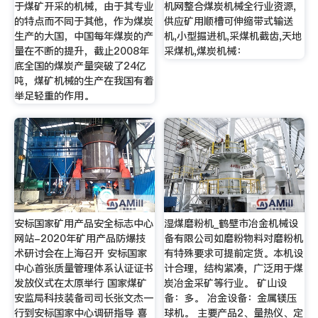
于煤矿开采的机械，由于其专业
机网整合煤炭机械全行业资源,
的特点而不同于其他，作为煤炭
供应矿用顺槽可伸缩带式输送
生产的大国，中国每年煤炭的产
机,小型掘进机,采煤机截齿,天地
量在不断的提升，截止2008年
采煤机,煤炭机械：
底全国的煤炭产量突破了24亿
吨，煤矿机械的生产在我国有着
举足轻重的作用。
安标国家矿用产品安全标志中心
湿煤磨粉机_鹤壁市冶金机械设
网站-2020年矿用产品防爆技
备有限公司如磨粉物料对磨粉机
术研讨会在上海召开 安标国家
有特殊要求可提前定货。本机设
中心首张质量管理体系认证证书
计合理，结构紧凑，广泛用于煤
发放仪式在太原举行 国家煤矿
炭冶金采矿等行业。 矿山设
安监局科技装备司司长张文杰一
备：多。 冶金设备：金属镁压
行到安标国家中心调研指导 喜
球机。 主要产品2、量热仪、定