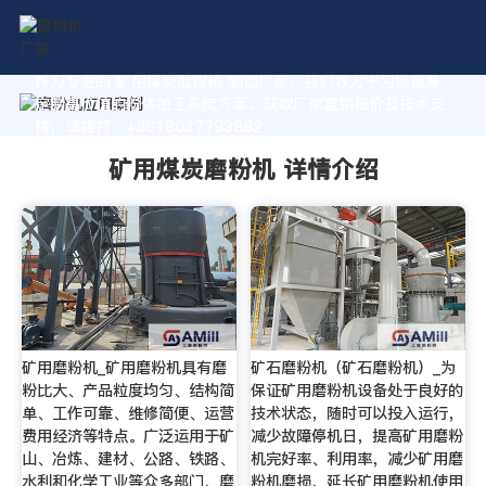
作为专业的 矿用煤炭磨粉机 制造厂家，我们致力于为您量身
定制高价值的粉体加工系统方案。获取厂家直销报价及技术支
持，请拨打：+8618037793862
矿用煤炭磨粉机 详情介绍
矿用磨粉机_矿用磨粉机具有磨
矿石磨粉机（矿石磨粉机）_为
粉比大、产品粒度均匀、结构简
保证矿用磨粉机设备处于良好的
单、工作可靠、维修简便、运营
技术状态，随时可以投入运行，
费用经济等特点。广泛运用于矿
减少故障停机日，提高矿用磨粉
山、冶炼、建材、公路、铁路、
机完好率、利用率，减少矿用磨
水利和化学工业等众多部门，磨
粉机磨损，延长矿用磨粉机使用