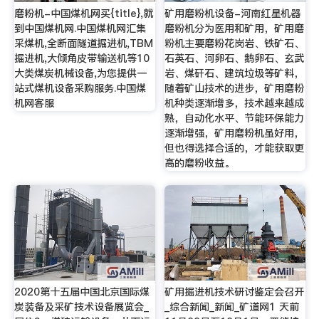
磨粉机-中国煤机网买{title},就
矿用磨粉机设备-河南红星机器
到中国煤机网.中国煤机网汇集
磨粉机分为医用和矿用，矿用磨
采煤机,全断面隧道掘进机,TBM
粉机主要磨粉花岗岩、铁矿石、
掘进机,大倾角皮带输送机等10
石英石、河卵石、鹅卵石、玄武
大类煤炭机械设备,为您提供一
岩、煤矸石、建筑垃圾等矿料，
站式煤机设备采购服务.中国煤
随着矿山技术的进步，矿用磨粉
机网客服
机种类逐渐增多，技术越来越成
熟，自动化水平、节能环保能力
逐渐增强，矿用磨粉机虽好用，
但也得选择合适的，才能获取更
高的磨粉收益。
2020第十五届中国北京国际煤
矿用掘进机技术研讨鉴定会召开
炭装备及采矿技术设备展览会_
_综合新闻_新闻_矿道网1 天前