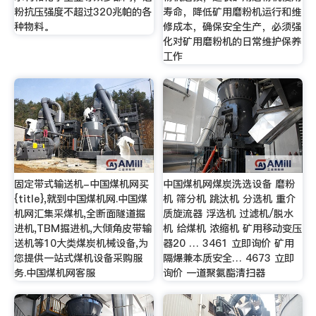
粉抗压强度不超过320兆帕的各
寿命，降低矿用磨粉机运行和维
种物料。
修成本，确保安全生产，必须强
化对矿用磨粉机的日常维护保养
工作
固定带式输送机-中国煤机网买
中国煤机网煤炭洗选设备 磨粉
{title},就到中国煤机网.中国煤
机 筛分机 跳汰机 分选机 重介
机网汇集采煤机,全断面隧道掘
质旋流器 浮选机 过滤机/脱水
进机,TBM掘进机,大倾角皮带输
机 给煤机 浓缩机 矿用移动变压
送机等10大类煤炭机械设备,为
器20 … 3461 立即询价 矿用
您提供一站式煤机设备采购服
隔爆兼本质安全… 4673 立即
务.中国煤机网客服
询价 一道聚氨酯清扫器