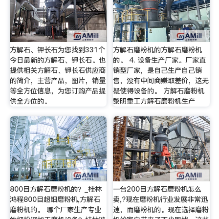
方解石、钾长石为您找到331个
方解石磨粉机的方解石磨粉机
今日最新的方解石、钾长石。也
的。 4. 设备生产厂家。厂家直
提供相关方解石、钾长石供应商
销型厂家，是自己生产自己销
的简介，主营产品，图片，销量
售，没有中间商赚取差价，这无
等全方位信息，为您订购产品提
疑使得设备的。 方解石磨粉机
供全方位的。
黎明重工方解石磨粉机生产
800目方解石磨粉机的？_桂林
一台200目方解石磨粉机怎么
鸿程800目超细磨粉机,方解石
卖,?现在磨粉机行业发展非常迅
磨粉机的。 哪个厂家生产专业
速，而磨粉机的。现在选择磨粉