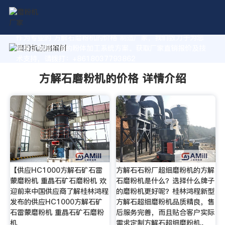
作为专业的 方解石磨粉机的价格 制造厂家，我们致力于为您
量身定制高价值的粉体加工系统方案。获取厂家直销报价及技
术支持，请拨打：+8618037793862
方解石磨粉机的价格 详情介绍
【供应HC1000方解石矿石雷
方解石石粉厂超细磨粉机的方解
蒙磨粉机 重晶石矿石磨粉机 欢
石磨粉机是什么？选择什么牌子
迎前来中国供应商了解桂林鸿程
的磨粉机更好呢？桂林鸿程新型
发布的供应HC1000方解石矿
方解石超细磨粉机品质精良，售
石雷蒙磨粉机 重晶石矿石磨粉
后服务完善，而且贴合客户实际
机
需求定制方解石超细磨粉机。