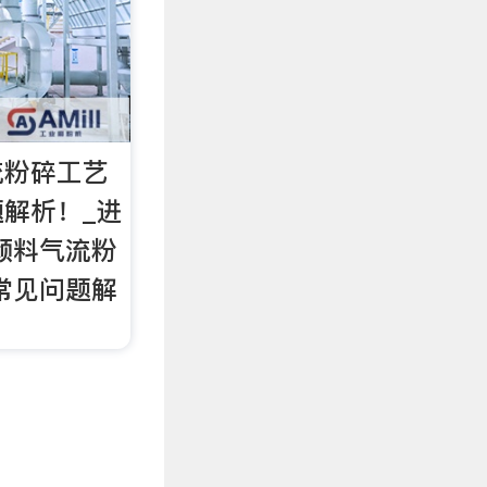
流粉碎工艺
解析！_进
颜料气流粉
常见问题解