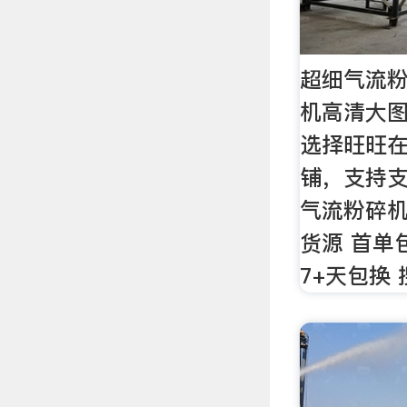
超细气流粉
机高清大
选择旺旺
铺，支持
气流粉碎机
货源 首单
7+天包换