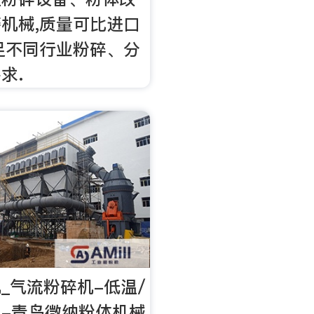
机械,质量可比进口
足不同行业粉碎、分
求.
_气流粉碎机-低温/
-青岛微纳粉体机械