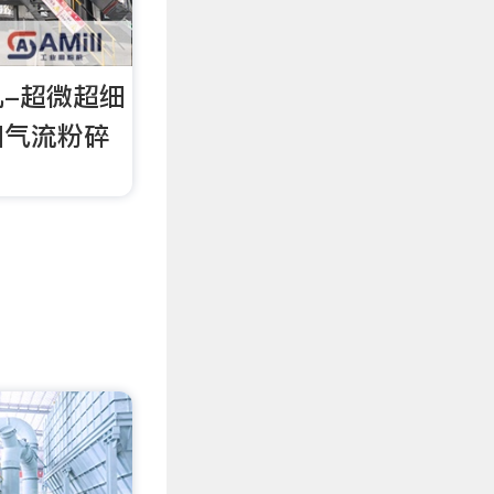
-超微超细
细气流粉碎