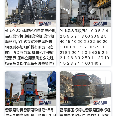
yi式立式冲击磨粉机雷蒙磨粉机,
独山县人民政府2 10 3 5 2 4
高压磨粉机,超细磨粉机,磨粉机,
2 5 5 6 2 1 3 60 30 5 2 5
磨粉机, YI 式立式冲击磨粉机
40 15 10 20 2 30 2 50 20
铜陵鹏泰超细矿粉有限责 设备
1 10 1 1 1 5 5 10 5 5 10 1
转让协议书范本 磨粉机工作原
219 1 20 1 2 3 5 60 5 2 6
理演示 原料立磨漏风怎么处理
2 1 2 6 8 3 2 50 1 1 30 10
投资指导粉体设备有哪些铸件？
1 5 2 3 2 1 1 60 140 2
雷蒙磨粉机雷蒙磨粉机是*早引
雷蒙磨国标标准雷蒙磨国家标准
进我国的磨粉机械，也是上出现
雷蒙磨国家标准_磨粉机厂家雷