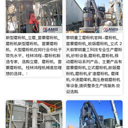
新型磨粉机_立磨_雷蒙磨粉机_
黎明重工磨粉机官网-磨粉机_
磨粉机新型磨粉机，雷蒙磨粉
雷蒙磨粉机_欧版磨粉机_立式 2
机，大型磨粉机在同行业中处于
天前黎明重工科技专业生产磨粉
领先水平。桂林鸿程-磨粉机制
机,砂粉设备,磨粉机,磨粉机,移
造专家，选购立磨，磨粉机，雷
动磨粉站系列产品。主要产品有
蒙磨粉机，桂林鸿程机械是您理
雷蒙磨粉机,立式磨粉机,欧版磨
想的选择。：
粉机,磨粉机,矿渣磨粉机, 磨煤
机,中速磨煤机,高压悬辊磨粉机
等设备,提供整条生产线服务.欢
迎选购.