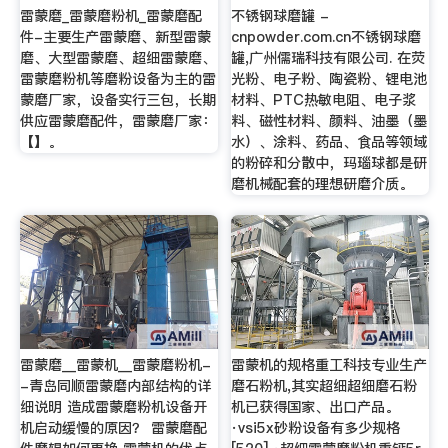
雷蒙磨_雷蒙磨粉机_雷蒙磨配
不锈钢球磨罐 -
件-主要生产雷蒙磨、新型雷蒙
cnpowder.com.cn不锈钢球磨
磨、大型雷蒙磨、超细雷蒙磨、
罐,广州儒瑞科技有限公司. 在荧
雷蒙磨粉机等磨粉设备为主的雷
光粉、电子粉、陶瓷粉、锂电池
蒙磨厂家，设备实行三包，长期
材料、PTC热敏电阻、电子浆
供应雷蒙磨配件，雷蒙磨厂家：
料、磁性材料、颜料、油墨（墨
【】。
水）、涂料、药品、食品等领域
的粉碎和分散中，玛瑙球都是研
磨机械配套的理想研磨介质。
雷蒙磨__雷蒙机__雷蒙磨粉机-
雷蒙机的规格重工科技专业生产
-青岛同顺雷蒙磨内部结构的详
磨石粉机,其实超细超细磨石粉
细说明 造成雷蒙磨粉机设备开
机已获得国家、出口产品。
机启动缓慢的原因？ 雷蒙磨配
·vsi5x砂粉设备有多少规格