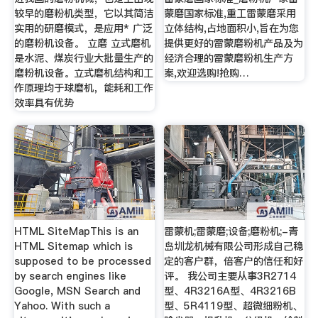
较早的磨粉机类型，它以其简洁
蒙磨国家标准,重工雷蒙磨采用
实用的研磨模式，是应用* 广泛
立体结构,占地面积小,旨在为您
的磨粉机设备。 立磨 立式磨机
提供更好的雷蒙磨粉机产品及为
是水泥、煤炭行业大批量生产的
经济合理的雷蒙磨粉机生产方
磨粉机设备。立式磨机结构和工
案,欢迎选购!抢购…
作原理均于球磨机，能耗和工作
效率具有优势
HTML SiteMapThis is an
雷蒙机;雷蒙磨;设备;磨粉机;-青
HTML Sitemap which is
岛圳龙机械有限公司形成自己稳
supposed to be processed
定的客户群，倍客户的信任和好
by search engines like
评。 我公司主要从事3R2714
Google, MSN Search and
型、4R3216A型、4R3216B
Yahoo. With such a
型、5R4119型、超微细粉机、