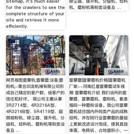
sitemap, it's much easier
除尘器、提升机、分级机、给料
for the crawlers to see the
机、磨粉机等粉类设备及 …
complete structure of your
site and retrieve it more
efficiently.
网页视图雷蒙机;雷蒙磨;设备;磨
雷蒙磨|雷蒙磨机价格|雷蒙磨机
粉机;-青岛圳龙机械有限公司形
厂家--河南红星雷蒙磨试车视
成自己稳定的客户群，倍客户的
频 雷蒙磨机介绍 我们说所的雷
信任和好评。 我公司主要从事
蒙磨、雷蒙磨机、磨粉机，都是
3R2714型、4R3216A型、
指同一种磨粉设备。我公司雷蒙
4R3216B型、5R4119型、超
磨机结合国内外同类产品的成熟
微细粉机、除尘器、提升机、分
结构，并在同行业雷蒙磨的基础
级机、给料机、磨粉机等粉类设
上更新改进设计而成，使其具效
备及 …
率高、电耗低、占地面积小、一