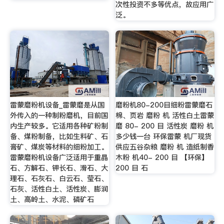
次性投资不多等优点，故应用广
泛。
雷蒙磨粉机设备_雷蒙磨是从国
磨粉机80-200目细粉雷蒙磨石
外传入的一种制粉磨机，目前国
棉、页岩 磨粉 机 活性白土雷蒙
内生产较多。它适用各种矿粉制
磨 80- 200 目 活性炭 磨粉 机
备、煤粉制备，比如生料矿、石
多少钱一台 环保雷蒙 机厂现货
膏矿、煤炭等材料的细粉加工。
供应五谷杂粮 磨粉 机 造纸制香
雷蒙磨粉机设备广泛适用于重晶
木粉 机40- 200 目 【环保】
石、方解石、钾长石、滑石、大
200 目 石
理石、石灰石、白云石、莹石、
石灰、活性白土、活性炭、膨润
土、高岭土、水泥、磷矿石