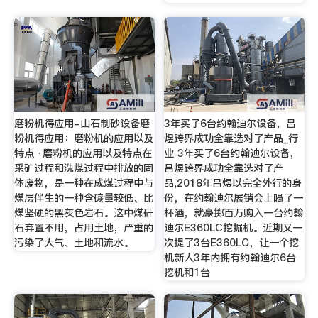
磨粉机得应用-山石制砂设备磨
3年买了6台约翰迪尔设备，吕
粉机得应用：磨粉机的应用以及
煜跨界成功全靠选对了产品_行
特点 ·磨粉机的应用以及特点在
业 3年买了6台约翰迪尔设备，
采矿过程和洗煤过程中排放的固
吕煜跨界成功全靠选对了产
体废物，是一种在成煤过程中与
品,2018年吕煜以完全外行的身
煤层伴生的一种含碳量较低、比
份，在约翰迪尔展销会上喝了一
煤坚硬的黑灰色岩石。这中煤矸
杯酒，就豪掷百万购入一台约翰
石弃置不用，占用土地，严重的
迪尔E360LC挖掘机。近期又一
污染了大气、土地和流水。
次提了3台E360LC，让一个挖
机新人3年内拥有约翰迪尔6台
挖机和1台