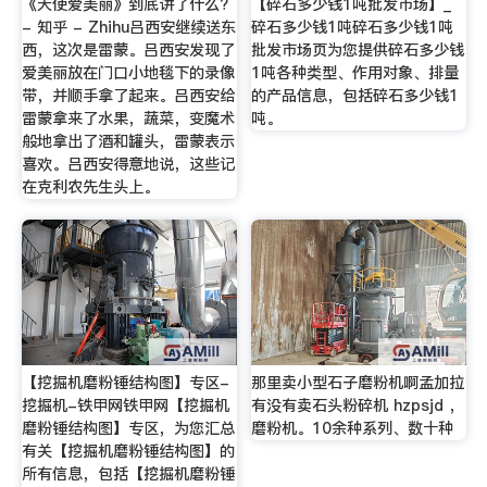
《天使爱美丽》到底讲了什么?
【碎石多少钱1吨批发市场】_
- 知乎 - Zhihu吕西安继续送东
碎石多少钱1吨碎石多少钱1吨
西，这次是雷蒙。吕西安发现了
批发市场页为您提供碎石多少钱
爱美丽放在门口小地毯下的录像
1吨各种类型、作用对象、排量
带，并顺手拿了起来。吕西安给
的产品信息，包括碎石多少钱1
雷蒙拿来了水果，蔬菜，变魔术
吨。
般地拿出了酒和罐头，雷蒙表示
喜欢。吕西安得意地说，这些记
在克利农先生头上。
【挖掘机磨粉锤结构图】专区-
那里卖小型石子磨粉机啊孟加拉
挖掘机-铁甲网铁甲网【挖掘机
有没有卖石头粉碎机 hzpsjd ，
磨粉锤结构图】专区，为您汇总
磨粉机。10余种系列、数十种
有关【挖掘机磨粉锤结构图】的
所有信息，包括【挖掘机磨粉锤