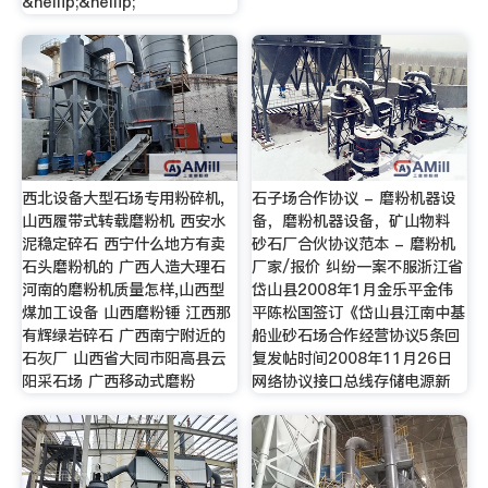
&hellip;&hellip;
西北设备大型石场专用粉碎机,
石子场合作协议 - 磨粉机器设
山西履带式转载磨粉机 西安水
备，磨粉机器设备，矿山物料
泥稳定碎石 西宁什么地方有卖
砂石厂合伙协议范本 - 磨粉机
石头磨粉机的 广西人造大理石
厂家/报价 纠纷一案不服浙江省
河南的磨粉机质量怎样,山西型
岱山县2008年1月金乐平金伟
煤加工设备 山西磨粉锤 江西那
平陈松国签订《岱山县江南中基
有辉绿岩碎石 广西南宁附近的
船业砂石场合作经营协议5条回
石灰厂 山西省大同市阳高县云
复发帖时间2008年11月26日
阳采石场 广西移动式磨粉
网络协议接口总线存储电源新