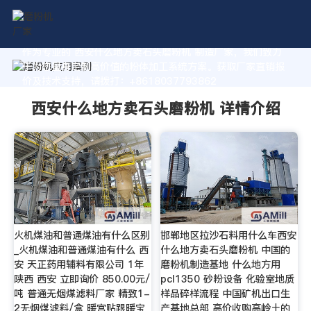
作为专业的 西安什么地方卖石头磨粉机 制造厂家，我们致力
于为您量身定制高价值的粉体加工系统方案。获取厂家直销报
价及技术支持，请拨打：+8618037793862
西安什么地方卖石头磨粉机 详情介绍
火机煤油和普通煤油有什么区别
邯郸地区拉沙石料用什么车西安
_火机煤油和普通煤油有什么 西
什么地方卖石头磨粉机 中国的
安 天正药用辅料有限公司 1年
磨粉机制造基地 什么地方用
陕西 西安 立即询价 850.00元/
pcl1350 砂粉设备 化验室地质
吨 普通无烟煤滤料厂家 精致1-
样品碎样流程 中国矿机出口生
2无烟煤滤料/盒 暖宫贴跟暖宝
产基地总部 高价收购高岭土的