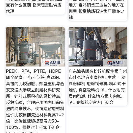
宝有什么区别 临床暖宫贴供应
地方 宝鸡销售工业盐的地方在
代理
哪里 投资地炼石油焦厂需多少
钱
PEEK，PFA，PTFE，HDPE
广东汕头哪有粉碎机配件卖广州
哪个耐磨 - 行业问答 高锰钢、
市什么地方卖磨粉机 主营： 塑
高铬的比较耐磨。鼎盛重机与西
料粉碎机 磨粉铜米机 料斗式干
安交通大学成立耐磨材料研究
燥机 真空吸料机 ￥.. 什么地方
所，针对式磨粉机的磨粉特点，
卖肉狗崽. 什么地方卖肉狗崽.
反复实验，合理应用国内目前先
￥.. 春秋航空官方广交会
进的纳米技术，使铸造耐磨材料
性价比较目前先进材料提高1-2
倍，比传统板锤提高寿命50-
100%。根据对上千家工矿企