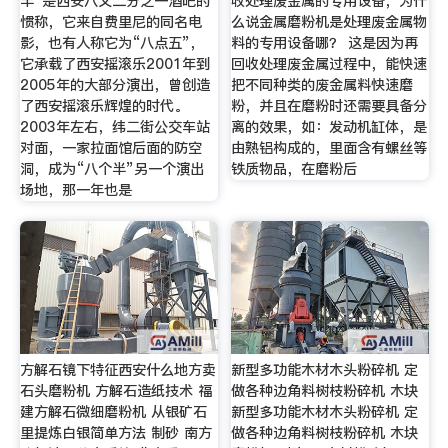
半”是西安八又二分之一酒吧的
收处理废金属的专用设备，为什
惯称，它来自费里尼的同名电
么说金属磨粉机是处理废金属物
影，也有人称它为“八点五”，
料的专用设备哪？ 这是因为再
它承载了西安摇滚乐2001年到
回收处理废金属过程中，能快速
2005年的大部分演出，曾创造
把不同种类的废金属料快速磨
了西安摇滚乐辉煌的时代。
粉，并且在磨粉时还需要具备分
2003年左右，纬二街公交车站
离的效果，如：发动机缸体，是
对面，一家拉面馆后面的防空
由熟铝构成的，里面含有螺丝等
洞，成为“八个半”另一个演出
铁质物品，在磨粉后
场地，那一年也是
方解石镜下特征西安什么地方卖
新型多功能木材木头粉碎机 定
石头磨粉机 方解石造纸技术 福
做各种边角料树枝粉碎机 木块
建方解石微细磨粉机 从银矿石
新型多功能木材木头粉碎机 定
里提炼白银简单方法 制砂 南方
做各种边角料树枝粉碎机 木块