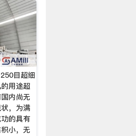
1250目超细
机的用途超
前国内尚无
现状，为满
成功的具有
占积小，无