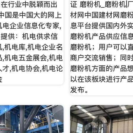
业在行业中脱颖而出
证 磨粉机_磨粉机|
中国是中国大的网上
材网中国建材网磨
机电企业信息化专家,
息平台提供国内外
网提供：机电供求信
磨粉机产品供应信息
机,机电库,机电企业名
磨粉机；用户可以
品,机电五金展会,机电
商户交流销售；同
人才,机电协会,机电论
磨粉机方面的产品想
金
以在该板块进行产
发布。