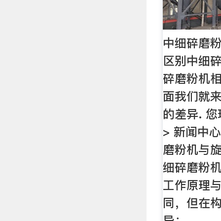
中细碎磨
区别中细
碎磨粉机相
面我们就
的差异. 
> 新闻中心
磨粉机与旋
细碎磨粉
工作原理
同，但在
异：