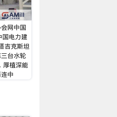
协会网中国
中国电力建
 塔吉克斯坦
第三台水轮
 厚植深能
两连中