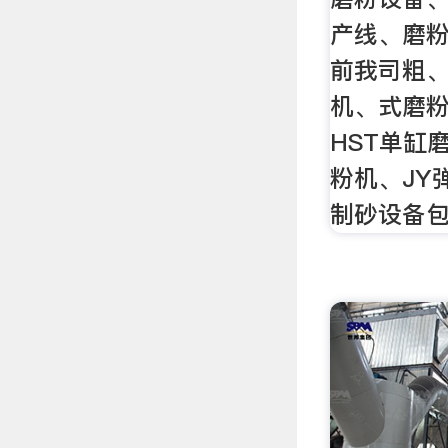
产线、磨
前我司粗
机、式磨
HST单缸
粉机、JY
制砂设备包