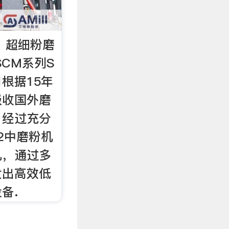
】超细粉磨
SCM系列S
根据15年
吸收国外磨
，经过充分
2中磨粉机
机，通过多
发出高效低
备.