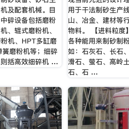
粉机及配套机械。目
用于干法制砂生产
、中碎设备包括磨粉
山、冶金、建材等
粉机、辊式磨粉机、
物料。 【进料粒度】
磨粉机、HPT多缸磨
各种能用来制砂制
弹簧磨粉机等；细碎
如：石灰石、长石
则括高效细碎机 …
滑石、萤石、高岭
石、石 …