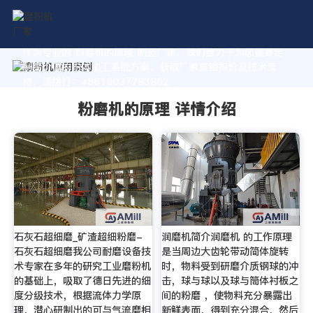
作为专业的 粉磨机的原理 制造厂家，我们致力于为您量身定
制高价值的粉体加工系统方案。获取厂家直销报价及技术支
持，请拨打：+8618037793862
粉磨机的原理 详情介绍
石灰石超细磨_矿渣超细粉磨-
润磨机简介润磨机 的工作原理
石灰石超细磨我公司耐磨设备技
是当周边大齿轮带动简体旋转
术专家在多年的研究工业磨粉机
时，物料受到研磨介质钢球的冲
的基础上，吸取了德日先进的细
击，球与球以及球与筒体衬板之
度分级技术，根据流体力学原
间的粉磨 ，使物料充分暴露出
理，潜心研制出的可与气流磨相
新鲜表面，得到充分混合，然后