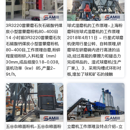
3R3220雷蒙磨石灰石碳酸钙煤
球式湿磨机的工作原理-上海粉
炭小型雷蒙磨粉机80-400目
磨科技球式湿磨机的工作原理
14 小时前3R3220雷蒙磨石灰
2018年4月11日 - 行星式球磨
石碳酸钙煤炭小型雷蒙磨粉机
机使用行星公转、自转原理,研
80-400目,工作原理自磨,粉碎
磨球在研磨碗内进行高速的运
程度细粉碎,入料粒度（mm）
动,经过高能的摩擦力和碰击力
30mm,成品细度0.18-0.038,
完成样品的。湿式球磨机(生产
装机功率（kw）85,产量2-
厂家,)，3、采用沟槽式环形衬
9t/h,
板,增加了球和矿石的接触
五谷杂粮面粉机-五谷杂粮面粉
立磨机工作原理及特点介绍-立