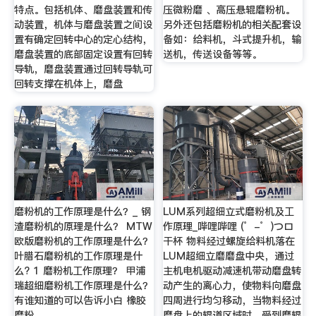
特点。包括机体、磨盘装置和传
压微粉磨 、高压悬辊磨粉机。
动装置，机体与磨盘装置之间设
另外还包括磨粉机的相关配套设
置有确定回转中心的定心结构，
备如：给料机，斗式提升机，输
磨盘装置的底部固定设置有回转
送机，传送设备等等。
导轨，磨盘装置通过回转导轨可
回转支撑在机体上，磨盘
磨粉机的工作原理是什么？_ 钢
LUM系列超细立式磨粉机及工
渣磨粉机的原理是什么？ MTW
作原理_哔哩哔哩 (゜-゜)つロ
欧版磨粉机的工作原理是什么？
干杯 物料经过螺旋给料机落在
叶腊石磨粉机的工作原理是什
LUM超细立磨磨盘中央，通过
么? 1 磨粉机工作原理？ 甲浦
主机电机驱动减速机带动磨盘转
瑞超细磨粉机工作原理是什么？
动产生的离心力，使物料向磨盘
有谁知道的可以告诉小白 橡胶
四周进行均匀移动，当物料经过
磨粉
磨盘上的辊道区域时，受到磨辊