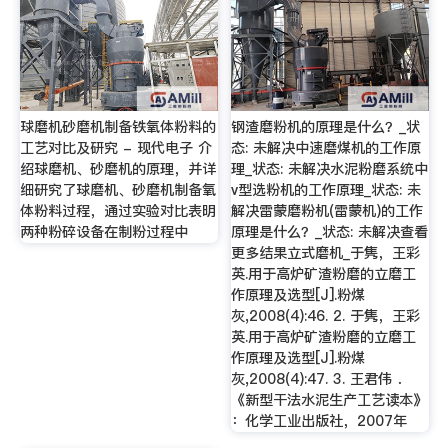
球磨机砂磨机制备铁氧体粉料的
钢渣磨粉机的原理是什么？_状
工艺对比及研究 - 现代电子 介
态: 未解决中速磨煤机的工作原
绍球磨机、砂磨机的原理，并详
理_状态: 未解决水泥粉磨系统中
细研究了球磨机、砂磨机制备氧
v型选粉机的工作原理_状态: 未
体粉料过程，通过实验对比表明
解决雷蒙磨粉机(雷蒙机)的工作
两种粉碎设备在制粉过程中
原理是什么？_状态: 未解决查看
更多结果立式磨机_于隽，王彩
英.用于高炉矿渣粉磨的立磨工
作原理及选型[J].粉煤
灰,2008(4):46. 2. 于隽，王彩
英.用于高炉矿渣粉磨的立磨工
作原理及选型[J].粉煤
灰,2008(4):47. 3. 王君伟 ．
《新型干法水泥生产工艺读本》
：化学工业出版社，2007年