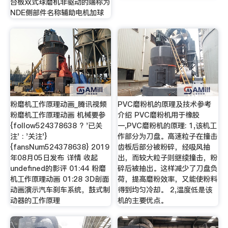
台板双式球磨机非驱动的端称为
NDE侧部件名称辅助电机加球
粉磨机工作原理动画_腾讯视频
PVC磨粉机的原理及技术参考
粉磨机工作原理动画 机械要参
介绍 PVC磨粉机用于橡胶
{follow524378638 ? '已关
一,PVC磨粉机的原理: 1,该机工
注' : '关注'}
作部分为刀盘。高速粒子在撞击
{fansNum524378638} 2019
齿板后部分被粉碎，经吸风抽
年08月05日发布 详情 收起
出，而较大粒子则继续撞击，粉
undefined的影评 01:44 粉磨
碎后被抽出。这样减少了刀盘负
机工作原理动画 01:28 3D剖面
荷，提高磨粉效率，又能使粉料
动画演示汽车刹车系统，鼓式制
得到均匀冷却。 2,温度低是该
动器的工作原理
机的主要优点。