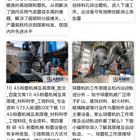
媲美的高效微粉磨机，从而解决
经排料孔排出磨机，进入下道工
了国内采用气流磨成本高的难
序。此设备可有效降低膨润土添
题，解决了超细粉分级难关。。
加量
产量能耗均达到国家标准，居国
内外先进水平
10 4.5粉磨机械及其原理_图文
球磨机的工作原理及机内运动轨
_百度文库10 4.5粉磨机械及其
迹分析 - 知乎球磨机被广泛用
原理_材料科学_工程科技_专业
于矿山、建筑材料、耐火材料、
资料 573人阅读|50次下载 10
玻璃陶瓷等行业作为磨粉作业的
4.5粉磨机械及其原理_材料科学
主要设备。那么球磨机的工作原
_工程科技_专业资料。第四章
理及运动轨迹你都了解么？下面
粉 碎 4.5 粉磨机械 粉磨设备也
小编带你深入了解其原理及运动
有多种类型，①按照施力方式可
轨迹。 一、球磨机工作原理球