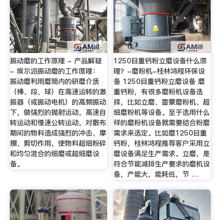
振动磨的工作原理 - 产品解疑
1250目重钙粉立磨设备什么原
- 埃尔派振动磨的工作原理：
理？-磨粉机-桂林鸿程环保设
振动磨利用磨筒内的研磨介质
备 1250目重钙粉立磨设备 磨
（棒、段、球）在高速运转的激
重钙粉，有很多磨粉机设备选
振器（或振动电机）的高频振动
择，比如立磨、雷蒙磨粉机、超
下，做强烈的抛射运动，高速自
细磨粉机等设备。至于选用什么
转运动和慢速公转运动，对散布
样的磨粉机设备就需要结合粉磨
期间的物料造成强烈的冲击、摩
需求来选定。比如磨1250目重
擦、剪切作用，使物料超细粉碎
钙粉，桂林鸿程推荐客户采用立
和均匀混合的细磨或超细磨设
磨设备满足生产需求。立磨，是
备。
符合节能减排生产要求的磨机设
备，产能大，能耗低，节 …