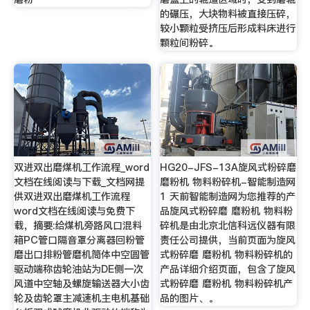
的碾压，大块物料被直接压碎，
较小颗粒受挤压后形成料床进行
颗粒间粉碎。
双进双出磨煤机工作流程_word
HG20-JFS-13A旋风式粉碎磨
文档在线阅读与下载_文档网提
磨粉机 物料粉碎机-智能制造网
供双进双出磨煤机工作流程
1 天前智能制造网为您推荐的产
word文档在线阅读与免费下
品旋风式粉碎磨 磨粉机 物料粉
载，摘要:给煤机旁路风口混料
碎机是由北京北信科远仪器有限
箱PC管口隔音罩分离器回粉管
责任公司提供，当前页面为旋风
磨出口排粉管磨机筒体中空圆管
式粉碎磨 磨粉机 物料粉碎机的
驱动端称齿轮油站为DE侧一次
产品详细介绍页面，包含了旋风
风道中空轴及螺旋输送器大小齿
式粉碎磨 磨粉机 物料粉碎机产
轮及齿轮罩主减速机主电机基础
品的图片、。