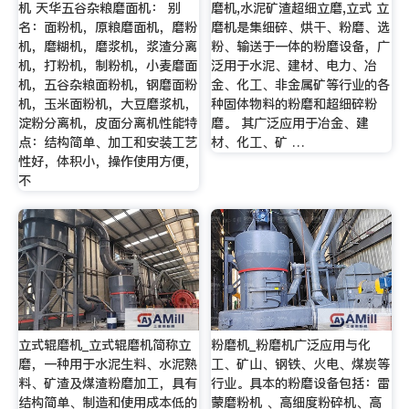
机 天华五谷杂粮磨面机： 别
磨机,水泥矿渣超细立磨,立式 立
名：面粉机，原粮磨面机，磨粉
磨机是集细碎、烘干、粉磨、选
机，磨糊机，磨浆机，浆渣分离
粉、输送于一体的粉磨设备，广
机，打粉机，制粉机，小麦磨面
泛用于水泥、建材、电力、冶
机，五谷杂粮面粉机，钢磨面粉
金、化工、非金属矿等行业的各
机，玉米面粉机，大豆磨浆机，
种固体物料的粉磨和超细碎粉
淀粉分离机，皮面分离机性能特
磨。 其广泛应用于冶金、建
点：结构简单、加工和安装工艺
材、化工、矿 …
性好，体积小，操作使用方便，
不
立式辊磨机_立式辊磨机简称立
粉磨机_粉磨机广泛应用与化
磨，一种用于水泥生料、水泥熟
工、矿山、钢铁、火电、煤炭等
料、矿渣及煤渣粉磨加工，具有
行业。具本的粉磨设备包括：雷
结构简单、制造和使用成本低的
蒙磨粉机 、高细度粉碎机、高