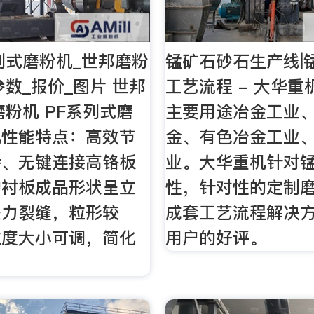
列式磨粉机_世邦磨粉
锰矿石砂石生产线|
参数_报价_图片 世邦
工艺流程 - 大华
磨粉机 PF系列式磨
主要用途冶金工业
机性能特点：高效节
金、有色冶金工业
特、无键连接高铬板
业。大华重机针对
的衬板成品形状呈立
性，针对性的定制
张力裂缝，粒形较
成套工艺流程解决
粒度大小可调，简化
用户的好评。
。