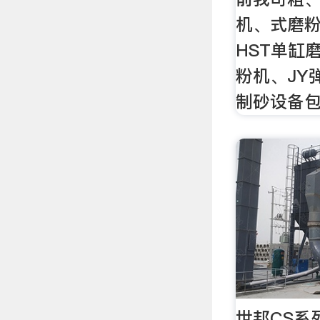
机、式磨
HST单缸
粉机、JY
制砂设备包
世邦CS系