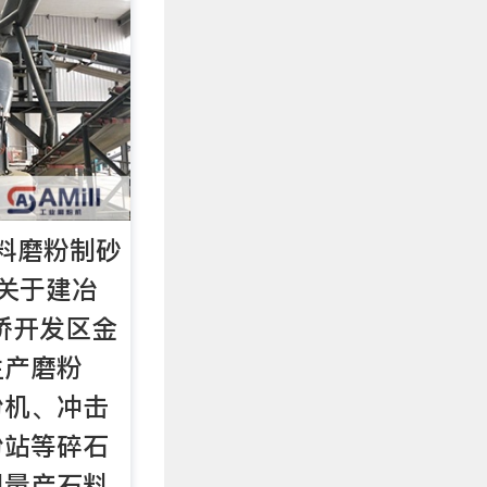
石料磨粉制砂
 关于建冶
桥开发区金
生产磨粉
粉机、冲击
粉站等碎石
同量产石料