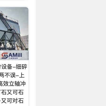
粉设备-细碎
两不误-上
列高效立轴冲
打石又可石
子又可对石