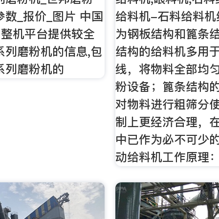
参数_报价_图片 中国
给料机-石料给料机
网整机平台提供较全
为钢板结构和篦条
系列磨粉机的信息,包
结构的给料机多用
系列磨粉机的
线，将物料全部均
粉设备；篦条结构
对物料进行粗筛分
制上更经济合理，
中已作为必不可少的
动给料机工作原理