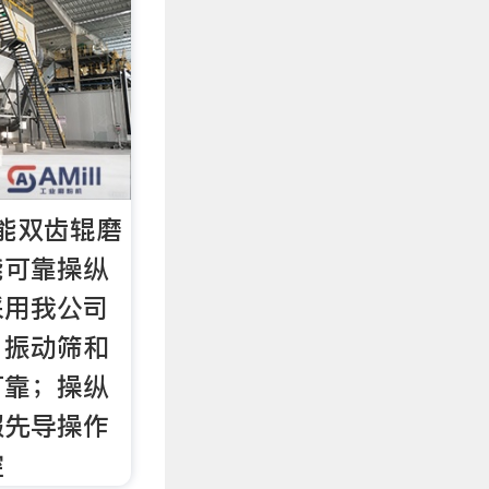
能双齿辊磨
能可靠操纵
采用我公司
、振动筛和
可靠；操纵
服先导操作
控