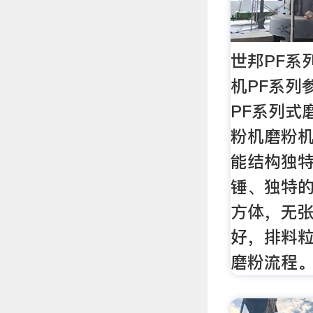
世邦PF系
机PF系列
PF系列式
粉机磨粉
能结构独
锤、独特
方体，无
好，排料
磨粉流程