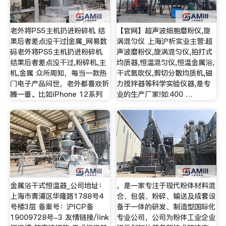
老外将PS5主机扔进粉碎机 结
【官网】超声波细胞磨粉仪,旋
果后者差点没干过|金属_网易数
涡混匀仪 上海沪析实业主营:超
码老外将PS5主机扔进粉碎机
声波磨粉仪,旋涡混匀仪,拍打式
结果后者差点没干过,粉碎机,主
均质器,恒温混匀仪,恒温金属浴,
机,金属 众所周知，每当一款热
干式氮吹仪,剪切分散均质机,磁
门电子产品问世，老外都喜欢折
力搅拌器等科学实验仪器,是专
腾一番。比如iPhone 12系列
业的生产厂家!如:400 …
金属浴干式恒温器_公司地址：
，是一家专注于现代粉体材料混
上海市青浦区华隆路1788号4
合、包装、粉碎、输送及成套设
号楼3层 备案号：沪ICP备
备于一体的研发、制造型国际化
19009728号-3 友情链接/link
专业公司，公司为粉体工业企业