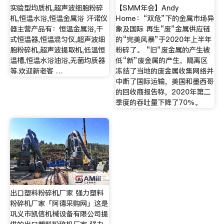
实验型均质机,超声波细胞粉碎
【SMM年会】Andy
机,恒温水浴,恒温金属浴 汗诺仪
Home：“双危”下的金属市场异
器主营产品有：恒温金属浴,干
象及国际 再生“废”金属供应链
式恒温器,恒温混匀仪,超声波细
的“完美风暴”于2020年上半年
胞粉碎机,超声波提取机,低温恒
粉碎了。 “旧”废金属的产生被
温槽,恒温水浴油浴,无菌均质器
低“新”废金属的产生，隔离区
等.欢迎新老客 …
冻结了当地的废金属收集网络并
中断了国际运输，美国和墨西哥
的回收商报告称，2020年第二
季度的吞吐量下降了70％。
出口塑料粉碎机厂家 强力塑料
粉碎机厂家「阿德采购网」这是
巩义市凯信机械设备有限公司提