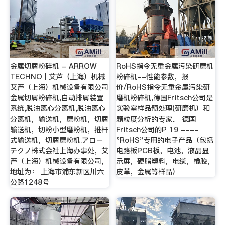
金属切屑粉碎机 - ARROW
RoHS指令无重金属污染研磨机
TECHNO | 艾芦（上海）机械
粉碎机--性能参数，报
艾芦（上海）机械设备有限公司
价/RoHS指令无重金属污染研
金属切屑粉碎机,自动排屑装置
磨机粉碎机,德国Fritsch公司是
系统,脱油离心分离机,脱油离心
实验室样品预处理(研磨机）和
分离机，输送机，磨粉机，切屑
颗粒度分析的专家。 德国
输送机，切粉小型磨粉机，推杆
Fritsch公司的P 19 ----
式输送机，切屑磨粉机.アロー
"RoHS"专用的电子产品（包括
テクノ株式会社上海办事处，艾
电路板PCB板，电池，液晶显
芦（上海）机械设备有限公司,
示屏，硬脂塑料，电缆，橡胶，
地址为： 上海市浦东新区川六
皮革，金属等样品）
公路1248号