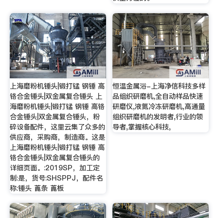
上海磨粉机锤头|锻打锰 钢锤 高
恒温金属浴-上海净信科技多样
铬合金锤头|双金属复合锤头 上
品组织研磨机,全自动样品快速
海磨粉机锤头|锻打锰 钢锤 高铬
研磨仪,液氮冷冻研磨机,高通量
合金锤头|双金属复合锤头，粉
组织研磨机的发明者,行业的领
碎设备配件，这里云集了众多的
导者,掌握核心科技,
供应商，采购商，制造商。这是
上海磨粉机锤头|锻打锰 钢锤 高
铬合金锤头|双金属复合锤头的
详细页面。:2019SP，加工定
制:是，货号:SHSPPJ，配件名
称:锤头 蓖条 蓖板