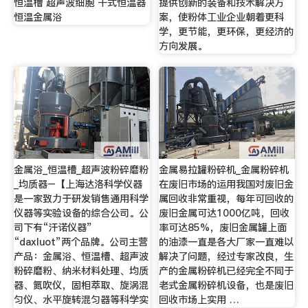
恒温槽 超声波细胞 干式恒温器
提供创新的装备和技术解决方
恒温金属浴
案，使粉体工业企业朝着更科
学，更节能，更环保，更经济的
方向发展。
金属浴_恒温槽_超声波粉碎磨粉
金属易拉罐粉碎机_金属粉碎机
_均质器–【上海达洛科学仪器
在废旧市场的运用我国对废旧金
是一家致力于研发销售通用科学
属回收非常重视，每年可回收的
仪器等实验设备的综合公司。公
废旧金属可达1000亿吨，回收
司下有“汗诺仪器”
率可达85%，废旧金属罐上面
“daxluot”两个品牌。公司主营
的油漆一直是各大厂家一直难以
产品：金属浴、恒温槽、超声波
解决了问题，经过专家改良，生
粉碎磨粉、纳米材料处理、均质
产的金属粉碎机已经完全不同于
器、氮吹仪，固相萃取、旋涡混
老式金属粉碎机设备，也是废旧
匀仪、水平旋转混匀器等科学实
回收市场上实用 …