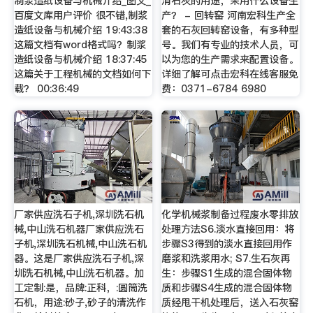
制浆造纸设备与机械介绍_图文_
消石灰的用途，采用什么设备生
百度文库用户评价 很不错,制浆
产？ - 回转窑 河南宏科生产全
造纸设备与机械介绍 19:43:38
套的石灰回转窑设备，有多种型
这篇文档有word格式吗？制浆
号。我们有专业的技术人员，可
造纸设备与机械介绍 18:37:45
以为您的生产需求来配置设备。
这篇关于工程机械的文档如何下
详细了解可点击宏科在线客服免
载？ 00:36:49
费：0371-6784 6980
厂家供应洗石子机,深圳洗石机
化学机械浆制备过程废水零排放
械,中山洗石机器厂家供应洗石
处理方法S6.淡水直接回用：将
子机,深圳洗石机械,中山洗石机
步骤S3得到的淡水直接回用作
器。这是厂家供应洗石子机,深
磨浆和洗浆用水; S7.生石灰再
圳洗石机械,中山洗石机器。加
生：步骤S1生成的混合固体物
工定制:是，品牌:正科，:圆筒洗
质和步骤S4生成的混合固体物
石机，用途:砂子,砂子的清洗作
质经甩干机处理后，送入石灰窑