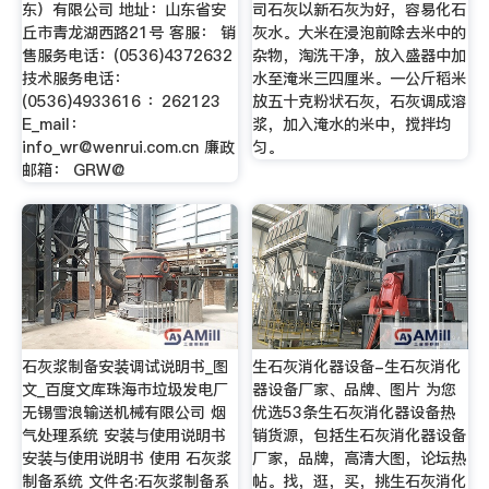
东）有限公司 地址：山东省安
司石灰以新石灰为好，容易化石
丘市青龙湖西路21号 客服： 销
灰水。大米在浸泡前除去米中的
售服务电话：(0536)4372632
杂物，淘洗干净，放入盛器中加
技术服务电话：
水至淹米三四厘米。一公斤稻米
(0536)4933616 ：262123
放五十克粉状石灰，石灰调成溶
E_mail：
浆，加入淹水的米中，搅拌均
info_wr@wenrui.com.cn
廉政
匀。
邮箱： GRW@
石灰浆制备安装调试说明书_图
生石灰消化器设备-生石灰消化
文_百度文库珠海市垃圾发电厂
器设备厂家、品牌、图片 为您
无锡雪浪输送机械有限公司 烟
优选53条生石灰消化器设备热
气处理系统 安装与使用说明书
销货源，包括生石灰消化器设备
安装与使用说明书 使用 石灰浆
厂家，品牌，高清大图，论坛热
制备系统 文件名:石灰浆制备系
帖。找，逛，买，挑生石灰消化