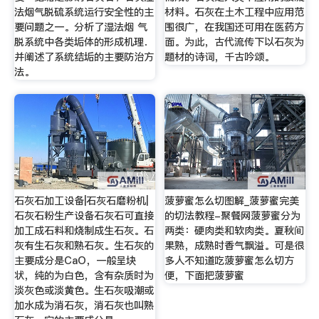
法烟气脱硫系统运行安全性的主
材料。石灰在土木工程中应用范
要问题之一。分析了湿法烟 气
围很广，在我国还可用在医药方
脱系统中各类垢体的形成机理．
面。为此，古代流传下以石灰为
并阐述了系统结垢的主要防治方
题材的诗词，千古吟颂。
法。
石灰石加工设备|石灰石磨粉机|
菠萝蜜怎么切图解_菠萝蜜完美
石灰石粉生产设备石灰石可直接
的切法教程-聚餐网菠萝蜜分为
加工成石料和烧制成生石灰。石
两类：硬肉类和软肉类。夏秋间
灰有生石灰和熟石灰。生石灰的
果熟，成熟时香气飘溢。可是很
主要成分是CaO，一般呈块
多人不知道吃菠萝蜜怎么切方
状，纯的为白色，含有杂质时为
便，下面把菠萝蜜
淡灰色或淡黄色。生石灰吸潮或
加水成为消石灰，消石灰也叫熟