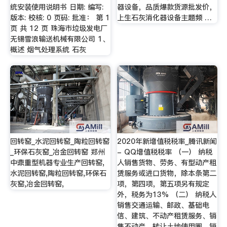
统安装使用说明书 日期: 编写:
器设备，品质爆款货源批发价，
版本: 校核: 0 页码: 批准： 第 1
上生石灰消化器设备主题频 …
页 共 12 页 珠海市垃圾发电厂
无锡雪浪输送机械有限公司 1、
概述 烟气处理系统 石灰
回转窑_水泥回转窑_陶粒回转窑
2020年新增值税税率_腾讯新闻
_环保石灰窑_冶金回转窑 郑州
- QQ增值税税率 （一） 纳税
中鼎重型机器专业生产回转窑,
人销售货物、劳务、有型动产租
水泥回转窑,陶粒回转窑,环保石
赁服务或进口货物，除本条第二
灰窑,冶金回转窑,
项，第四项，第五项另有规定
外，税务为13% （二） 纳税人
销售交通运输、邮政、基础电
信、建筑、不动产租赁服务、销
售不动产，转让土地使用圈，销