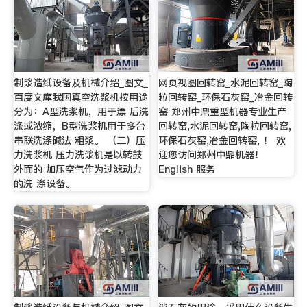
制浆造纸设备及机械介绍_图文_
网页视图回转窑_水泥回转窑_陶
百度文库我国真空洗浆机按用途
粒回转窑_环保石灰窑_冶金回转
分为：A型洗浆机，用于漂 后洗
窑 郑州中鼎重型机器专业生产
涤或浓缩，B型洗浆机用于多台
回转窑,水泥回转窑,陶粒回转窑,
串联洗涤碱法 粗浆。 （二）压
环保石灰窑,冶金回转窑, ！ 欢
力洗浆机 压力洗浆机是以转鼓
迎您访问郑州中鼎机器！
外面的 加压空气作为过滤动力
English 服务
的洗 涤设备。