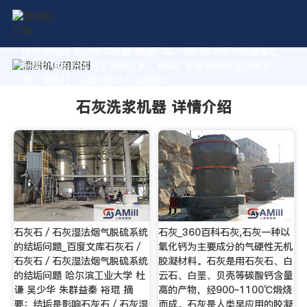
作为专业的 石灰洗浆机器 制造厂家，我们致力于为您量身定
制高价值的粉体加工系统方案。获取厂家直销报价及技术支
持，请拨打：+8618037793862
石灰洗浆机器 详情介绍
石灰石／石灰湿法烟气脱硫系统
石灰_360百科石灰,石灰一种以
的结垢问题_百度文库石灰石／
氧化钙为主要成分的气硬性无机
石灰石／石灰湿法烟气脱硫系统
胶凝材料。石灰是用石灰石、白
的结垢问题 哈尔滨工业大学 杜
云石、白垩、贝壳等碳酸钙含量
谦 吴少华 朱群益秦 裕琨 摘
高的产物，经900~1100℃煅烧
要：结垢是影响石灰石／石灰湿
而成。石灰是人类早应用的胶凝