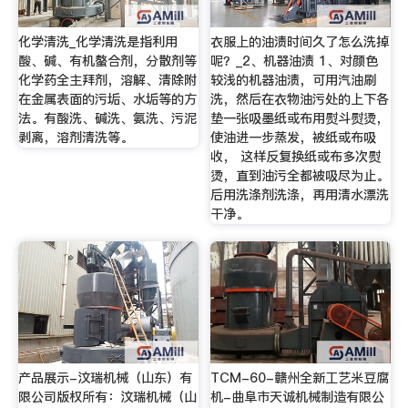
化学清洗_化学清洗是指利用
衣服上的油渍时间久了怎么洗掉
酸、碱、有机螯合剂，分散剂等
呢？_2、机器油渍 1、对颜色
化学药全主拜剂，溶解、清除附
较浅的机器油渍，可用汽油刷
在金属表面的污垢、水垢等的方
洗，然后在衣物油污处的上下各
法。有酸洗、碱洗、氨洗、污泥
垫一张吸墨纸或布用熨斗熨烫，
剥离，溶剂清洗等。
使油进一步蒸发，被纸或布吸
收， 这样反复换纸或布多次熨
烫，直到油污全都被吸尽为止。
后用洗涤剂洗涤，再用清水漂洗
干净。
产品展示-汶瑞机械（山东）有
TCM-60-赣州全新工艺米豆腐
限公司版权所有：汶瑞机械（山
机-曲阜市天诚机械制造有限公