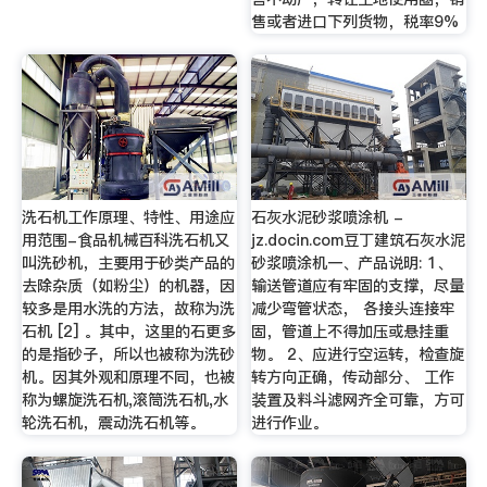
售或者进口下列货物，税率9%
洗石机工作原理、特性、用途应
石灰水泥砂浆喷涂机 -
用范围-食品机械百科洗石机又
jz.docin.com豆丁建筑石灰水泥
叫洗砂机，主要用于砂类产品的
砂浆喷涂机一、产品说明: 1、
去除杂质（如粉尘）的机器，因
输送管道应有牢固的支撑，尽量
较多是用水洗的方法，故称为洗
减少弯管状态， 各接头连接牢
石机 [2] 。其中，这里的石更多
固，管道上不得加压或悬挂重
的是指砂子，所以也被称为洗砂
物。 2、应进行空运转，检查旋
机。因其外观和原理不同，也被
转方向正确，传动部分、 工作
称为螺旋洗石机,滚筒洗石机,水
装置及料斗滤网齐全可靠，方可
轮洗石机，震动洗石机等。
进行作业。