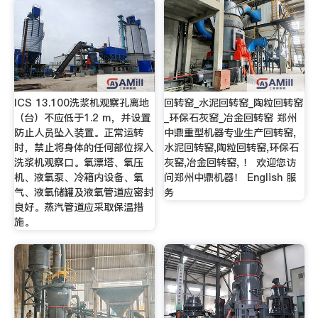
ICS 13.100洗浆机观察孔离地
回转窑_水泥回转窑_陶粒回转窑
（台）不应低于1.2 m，并设置
_环保石灰窑_冶金回转窑 郑州
防止人员坠入装置。正常运转
中鼎重型机器专业生产回转窑,
时，禁止将身体的任何部位探入
水泥回转窑,陶粒回转窑,环保石
洗浆机观察口。氧漂塔、氧压
灰窑,冶金回转窑, ！ 欢迎您访
机、液氧泵、冷箱内设备、氧
问郑州中鼎机器！ English 服
气、液氧储罐及液氧管道应密封
务
良好。蒸汽管道应采取保温措
施。