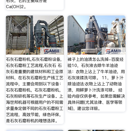
石灰，它的主要成分是
Ca(OH)2。
石灰石磨粉机,石灰石磨粉设备,
裤子上的油渍怎么洗掉-百度经
石灰石磨粉工艺流程,石灰石 石
验10，石灰液去除牛羊油迹
灰石是重要的建筑材料和工业原
法：衣物上沾上了牛羊油迹，用
材料，在石灰石磨粉生产线工艺
石灰液揉洗可除。 11，萝卜汁
流程中，主要会用到以下设备：
除油迹法:衣物上沾上了动物油
石灰石磨粉机，石灰石磨粉机，
渍，用鲜萝卜汁洗涤可除。 经
石灰粉碎机等石灰生产设备。上
验内容仅供参考，如果您需解决
海世邦机器可根据用户的不同需
具体问题(尤其法律、医学等领
求量身定做不同的石灰石磨粉工
域)，建议您详细。
艺流程，高效节能，绿色环保，
是石灰石磨粉机的理想选择。