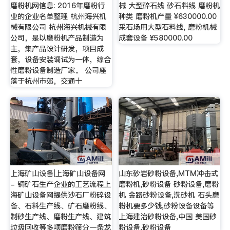
磨粉机网信息: 2016年磨粉行
械 大型碎石线 砂石料线 磨粉机
业的企业名单整理 杭州海兴机
种类 磨粉机产量 ¥630000.00
械有限公司 杭州海兴机械有限
采石场用大型石料线, 磨粉机械
公司，是以磨粉机产品制造为
成套设备 ¥580000.00
主，集产品设计研发，项目成
套，设备安装调试为一体，综合
性磨粉设备制造厂家。 公司座
落于杭州市郊，交通十
上海矿山设备|上海矿山设备网
山东砂岩砂粉设备,MTM冲击式
- 铜矿石生产企业的工艺流程上
磨粉机,砂粉设备 砂粉设备,磨粉
海矿山设备网提供沙石厂粉碎设
机 金路砂粉设备,洗砂机 石头磨
备、石料生产线、矿石磨粉线、
粉机要多少钱,砂粉设备设备等
制砂生产线、磨粉生产线、建筑
上海建治砂粉设备,中国 美国砂
垃圾回收等多项磨粉筛分一条龙
粉设备,砂粉设备