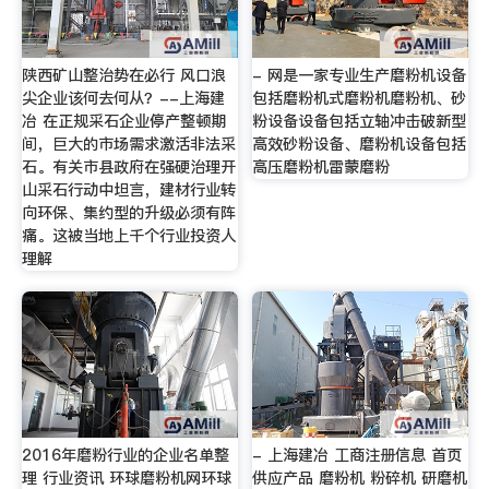
陕西矿山整治势在必行 风口浪
- 网是一家专业生产磨粉机设备
尖企业该何去何从？--上海建
包括磨粉机式磨粉机磨粉机、砂
冶 在正规采石企业停产整顿期
粉设备设备包括立轴冲击破新型
间，巨大的市场需求激活非法采
高效砂粉设备、磨粉机设备包括
石。有关市县政府在强硬治理开
高压磨粉机雷蒙磨粉
山采石行动中坦言，建材行业转
向环保、集约型的升级必须有阵
痛。这被当地上千个行业投资人
理解
2016年磨粉行业的企业名单整
- 上海建冶 工商注册信息 首页
理 行业资讯 环球磨粉机网环球
供应产品 磨粉机 粉碎机 研磨机