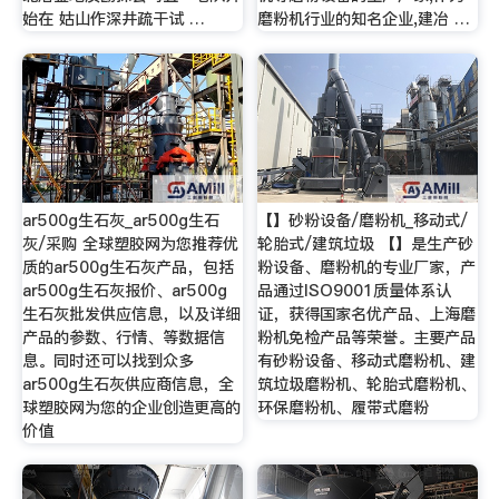
始在 姑山作深井疏干试 …
磨粉机行业的知名企业,建冶 …
ar500g生石灰_ar500g生石
【】砂粉设备/磨粉机_移动式/
灰/采购 全球塑胶网为您推荐优
轮胎式/建筑垃圾 【】是生产砂
质的ar500g生石灰产品，包括
粉设备、磨粉机的专业厂家，产
ar500g生石灰报价、ar500g
品通过ISO9001质量体系认
生石灰批发供应信息，以及详细
证，获得国家名优产品、上海磨
产品的参数、行情、等数据信
粉机免检产品等荣誉。主要产品
息。同时还可以找到众多
有砂粉设备、移动式磨粉机、建
ar500g生石灰供应商信息，全
筑垃圾磨粉机、轮胎式磨粉机、
球塑胶网为您的企业创造更高的
环保磨粉机、履带式磨粉
价值