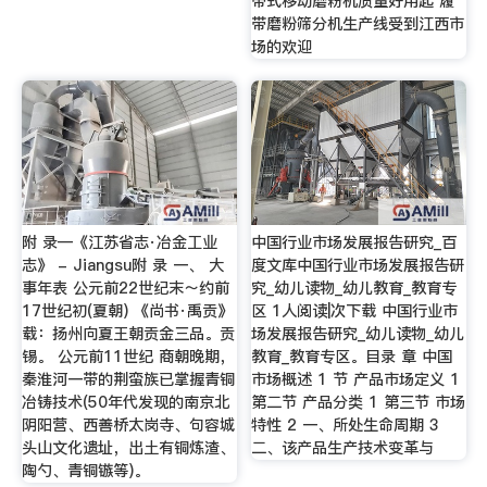
带式移动磨粉机质量好用起 履
带磨粉筛分机生产线受到江西市
场的欢迎
附 录—《江苏省志·冶金工业
中国行业市场发展报告研究_百
志》 - Jiangsu附 录 一、 大
度文库中国行业市场发展报告研
事年表 公元前22世纪末～约前
究_幼儿读物_幼儿教育_教育专
17世纪初(夏朝) 《尚书·禹贡》
区 1人阅读|次下载 中国行业市
载：扬州向夏王朝贡金三品。贡
场发展报告研究_幼儿读物_幼儿
锡。 公元前11世纪 商朝晚期，
教育_教育专区。目录 章 中国
秦淮河一带的荆蛮族已掌握青铜
市场概述 1 节 产品市场定义 1
冶铸技术(50年代发现的南京北
第二节 产品分类 1 第三节 市场
阴阳营、西善桥太岗寺、句容城
特性 2 一、所处生命周期 3
头山文化遗址，出土有铜炼渣、
二、该产品生产技术变革与
陶勺、青铜镞等)。