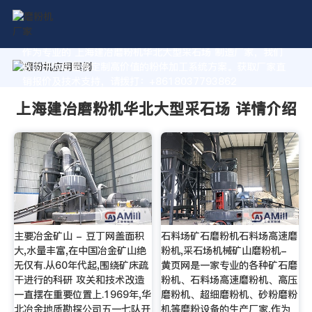
作为专业的 上海建冶磨粉机华北大型采石场 制造厂家，我们
致力于为您量身定制高价值的粉体加工系统方案。获取厂家直
销报价及技术支持，请拨打：+8618037793862
上海建冶磨粉机华北大型采石场 详情介绍
主要冶金矿山 - 豆丁网盖面积
石料场矿石磨粉机石料场高速磨
大,水量丰富,在中国冶金矿山绝
粉机,采石场机械矿山磨粉机-
无仅有.从60年代起,围绕矿床疏
黄页网是一家专业的各种矿石磨
干进行的科研 攻关和技术改造
粉机、石料场高速磨粉机、高压
一直摆在重要位置上.1969年,华
磨粉机、超细磨粉机、砂粉磨粉
北冶金地质勘探公司五一七队开
机等磨粉设备的生产厂家,作为