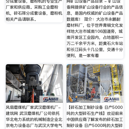
分成套设备，磨粉机的专业生产
网矿山设备产品目录 - 矿山设
厂家和供应商。采购工业磨粉
备网提供矿山设备行业的产品信
机，碎石筛分成套设备，磨粉机
息，是国内权威的矿山设备产品
相关产品请联系。
数据库！ 简介：大冶市永鹏耐
磨材料厂，位于世界青铜文化发
样地大冶市城南106国道旁，城
南开发区工业园内，占地面积一
万二千余平方米，距黄石火车站
和长江码头十几公里，交通十分
便利，是一家有着
风扇磨煤机厂家武汉磨煤机厂-
【碎石加工制砂设备 日产5000
建筑网 武汉磨煤机厂公司依托
吨的大型碎石生产线】欢迎前来
华北电力系统的机械制造企业北
中国供应商了解发布的碎石加工
京电力设备总厂与武汉大学电气
制砂设备 日产5000吨的大型碎