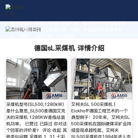
作为专业的 德国sL采煤机 制造厂家，我们致力于为您量身定
制高价值的粉体加工系统方案。获取厂家直销报价及技术支
持，请拨打：+8618037793862
德国sL采煤机 详情介绍
采煤机型号(SL500,1280kW)
艾柯夫SL 500采煤机 |
是什么意思_SL500是德国艾克
Eickhoff德国工程艺术的一个
夫的采煤机 1280KW是指总装
典型例子：20年来，艾柯夫SL
机功率。 已赞过 已踩过 你对这
500采煤机在国际硬煤采矿业持
个回答的评价是？ 评论 收起 其
续显现卓越性能。艾柯夫
他类似问题 采煤机 ？ 31 七彩
SL500采煤机在1994年进入市