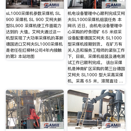
sL1000采煤机参数采煤机 SL
机电设备管理中心顺利完成艾柯
900 采煤机 SL 900 艾柯夫新
夫SL1000采煤机组装任务 本
型SL900 采煤机使工作面能力
网讯 近日，由机电设备管理中
达到的 大值。艾柯夫通过这一
心采购的柠条塔矿 6.5 米综采
机型实现了大功率采煤机的革新
设备配套德国艾柯夫 SL1000
德国进口艾柯夫SL1000采煤机
型采煤机按期到货。 在矿方有
是老任在红柳林公司4年内接触
关人员和服务工程师的紧张工作
的第3 本站地图
下，目前，采煤机组装及通电测
试工作已顺利完成。 该台采煤
机是神南矿区采购的第三台德国
艾柯夫 SL1000 型大采高采煤
机，采高 6.5 米，滚筒直径 …