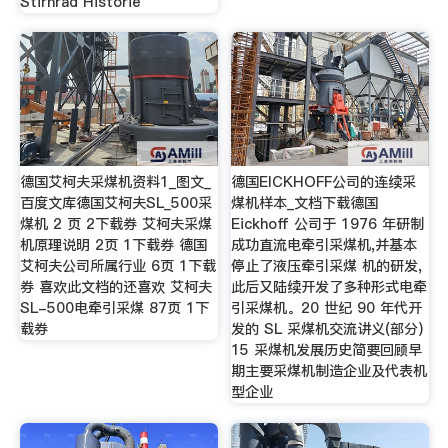
Stirnrad Historie
德国艾柯夫采煤机资料1_图文_
德国EICKHOFF公司的连续采
百度文库德国艾柯夫SL_500采
煤机样本_文档下载德国
煤机 2 页 2下载券 艾柯夫采煤
Eickhoff 公司于 1976 年研制
机原理说明 2页 1下载券 德国
成功直流电牵引采煤机,并基本
艾柯夫公司所属行业 6页 1下载
停止了液压牵引采煤 机的研发,
券 喜欢此文档的还喜欢 艾柯夫
此后又陆续开发了多种形式电牵
SL-500电牵引采煤 87页 1下
引采煤机。20 世纪 90 年代开
载券
发的 SL 采煤机交流讲义(部分)
15 采煤机发展历史简要回顾早
期主要采煤机制造企业及代表机
型企业