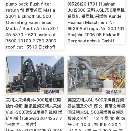
pump back flush filter
(6526)20.1791 Huainan
return fil 百度首页 Matla
Juli2006 艾科夫SL750采煤机
2001 Eickhoff SL 500
采煤机 采煤机 采煤机 Kunde
Operating Experience
Huainan Maschinen-Nr.
Matla / South Africa 30.1
6526 Auftrags-Nr. 20.1791
45 5370 ~ 620 undercut
Baujahr 2006 06 Eickhoff
7500 13100 ? 750 2800
Bergbautechnik GmbH
roof cut ~5510 Eickhoff
艾柯夫采煤机sl-300现场试用
德国艾柯夫SL_500采煤机变频
操作视频_腾讯视频艾柯夫采煤
器故障及分析_图文_百度文库德
机sl-300现场试用操作视频 煤
国艾柯夫SL_500采煤机变频器
矿机械 {follow332674257 ?
故障及分析 - 12 4 煤 文 章 编
'已关注' : '关注'}
号 : 矿 10 3 . 机 价9 4 2X 1
{fansNum332674257} 2015
《( 3 》 ) 械 一 2 00 3 一 年