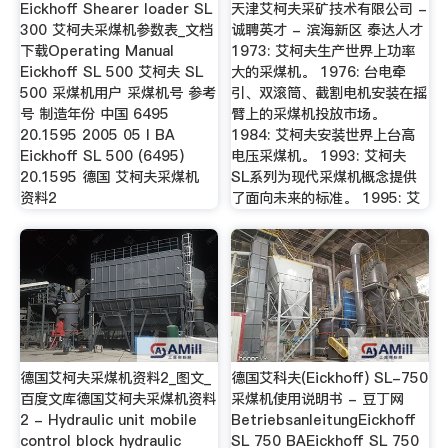
Eickhoff Shearer loader SL
天津艾柯夫采矿技术有限公司 -
300 艾柯夫采煤机参数表_文档
诚聘英才 - 滨海新区 泰达人才
下载Operating Manual
1973: 艾柯夫生产世界上功率
Eickhoff SL 500 艾柯夫 SL
大的采煤机。 1976: 台电牵
500 采煤机用户 采煤机号 参考
引、双滚筒、截割电机安装在摇
号 制造年份 中国 6495
臂上的采煤机投放市场。
20.1595 2005 05 I BA
1984: 艾柯夫安装世界上台高
Eickhoff SL 500 (6495)
电压采煤机。 1993: 艾柯夫
20.1595 德国 艾柯夫采煤机
SL系列为现代采煤机概念提供
资料2
了面向未来的标准。 1995: 艾
德国艾柯夫采煤机资料2_图文_
德国艾科夫(Eickhoff) SL-750
百度文库德国艾柯夫采煤机资料
采煤机使用说明书 - 豆丁网
2 - Hydraulic unit mobile
BetriebsanleitungEickhoff
control block hydraulic
SL 750 BAEickhoff SL 750