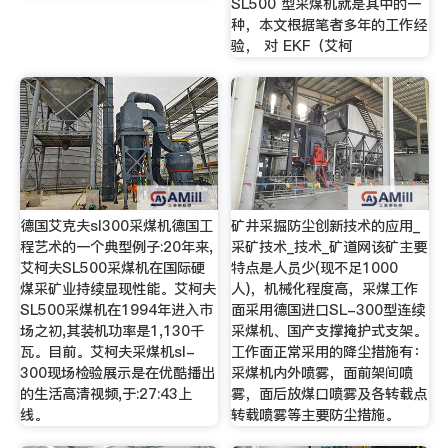
SL500 型采煤机就是其中的一
种，本文根据笔者多年的工作经
验， 对 EKF（艾柯
德国艾克夫sl300采煤机德国工
矿井采掘防尘创新技术的应用_
程艺术的一个典型例子:20年来,
采矿技术_技术_矿道网该矿主要
艾柯夫SL500采煤机在国际硬
特点是人员少(现不足1000
煤采矿业持续显现性能。艾柯夫
人)，机械化程度高，采煤工作
SL500采煤机在1994年进入市
面采用德国进口SL-300型连续
场之初,其装机功率是1,130千
采煤机、国产支撑掩护式支架。
瓦。目前。艾柯夫采煤机sl-
工作面正常采用的降尘措施有：
300现场检验展示是在优酷播出
采煤机内外喷雾，面前架间喷
的生活高清视频,于:27:43上
雾，面后放煤口喷雾及各转载点
线。
转载喷雾等主要防尘措施。