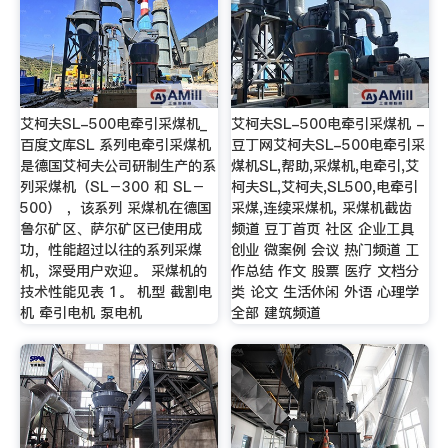
艾柯夫SL-500电牵引采煤机_
艾柯夫SL-500电牵引采煤机 -
百度文库SL 系列电牵引采煤机
豆丁网艾柯夫SL-500电牵引采
是德国艾柯夫公司研制生产的系
煤机SL,帮助,采煤机,电牵引,艾
列采煤机（SL－300 和 SL－
柯夫SL,艾柯夫,SL500,电牵引
500） ，该系列 采煤机在德国
采煤,连续采煤机, 采煤机截齿
鲁尔矿区、萨尔矿区已使用成
频道 豆丁首页 社区 企业工具
功，性能超过以往的系列采煤
创业 微案例 会议 热门频道 工
机，深受用户欢迎。 采煤机的
作总结 作文 股票 医疗 文档分
技术性能见表 1。 机型 截割电
类 论文 生活休闲 外语 心理学
机 牵引电机 泵电机
全部 建筑频道