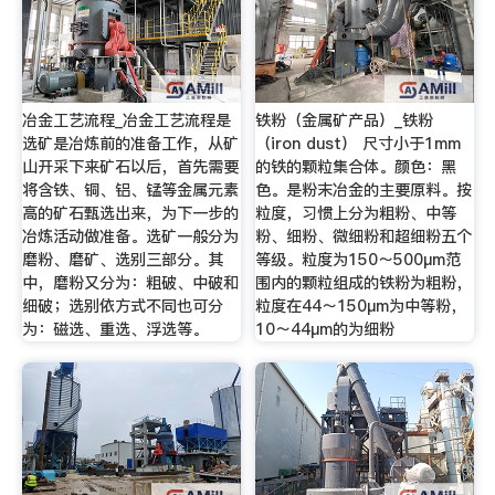
冶金工艺流程_冶金工艺流程是
铁粉（金属矿产品）_铁粉
选矿是冶炼前的准备工作，从矿
（iron dust） 尺寸小于1mm
山开采下来矿石以后，首先需要
的铁的颗粒集合体。颜色：黑
将含铁、铜、铝、锰等金属元素
色。是粉末冶金的主要原料。按
高的矿石甄选出来，为下一步的
粒度，习惯上分为粗粉、中等
冶炼活动做准备。选矿一般分为
粉、细粉、微细粉和超细粉五个
磨粉、磨矿、选别三部分。其
等级。粒度为150～500μm范
中，磨粉又分为：粗破、中破和
围内的颗粒组成的铁粉为粗粉，
细破；选别依方式不同也可分
粒度在44～150μm为中等粉，
为：磁选、重选、浮选等。
10～44μm的为细粉