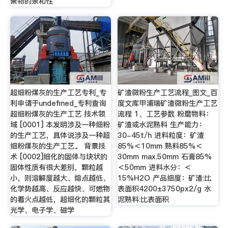
聚物的亲和性
超细粉煤灰的生产工艺专利_专
矿渣微粉生产工艺流程_图文_百
利申请于undefined_专利查询
度文库甲浦瑞矿渣微粉生产工艺
超细粉煤灰的生产工艺 技术领
流程 1、工艺参数 粉磨物料：
域 [0001] 本发明涉及一种细粉
矿渣或水泥熟料 生产能力：
的生产工艺，具体说涉及一种超
30-45t/h 进料粒度：矿渣
细粉煤灰的生产工艺。 背景技
85%＜10mm 熟料85%＜
术 [0002]细化的固体与块状的
30mm max.50mm 石膏85%
固体性质有很大差别，颗粒越
＜50mm 进料水分：＜
小，则溶解度越大、熔点越低、
15%H2O 产品细度：矿渣:比
化学势越高、反应越快、可燃物
表面积4200±3750px2/g 水
的着火点越低，超细化的颗粒其
泥熟料:比表面积
光学、电子学、磁学