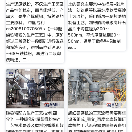
生产还原铁粉，不仅生产工艺及
土的研究主要集中在插层-剥片
产品性能稳定，而且能耗低、产
法，刘钦甫等以高纯度软质高岭
率大，是生产优质钢、特种钢的
土为原料，采用插层—剥片法的
主要原料。 中国专利
制备工艺，制得的纳米级高岭石
cn200810070505.x《一种超
晶片平均直径为300～
纯铁精粉的生产工艺》中，原矿
500nm，平均厚度达到20～
经过三段磨粉一段磨矿进行磁选
50nm，适用于做各种橡胶制
和淘洗选矿，得到品位到达60
品…
～68％铁精粉，再进行二段淘
洗精选、二 …
硅微粉配方生产工艺技术[简
超细研磨机的工艺流程需要哪些
介]：一种碳化硅精细微粉生产
设备组成_图文_百度文库超细研
工艺技术是涉及磨料级微粉和超
磨机的工艺流程需要哪些设备组
细粉体的制取工艺技术。本技术
成 超细研磨机的作用就是用来