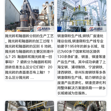
抛光砖和釉面砖分别的生产工艺
钢渣微粉生产线,钢铁厂废渣处
_ 抛光砖和釉面砖的加工过程 1
理总包线,钢渣微粉生产线专业
抛光砖和釉面砖的区别 6 地砖,
始建于1958年的新乡长城，现
抛光砖与釉面砖的主要区别是什
已为60多个国家和地区提供
么? 25 釉面砖和抛光砖是一回
130余条矿渣、钢渣、镍渣等渣
事吗？ 7 瓷砖分为釉面砖和同
产品生产线，其中成功承建了上
质砖但是怎么区分它们呢？ 20
海宝钢、浦项制铁、宁波钢铁、
抛光砖的表面是否有上釉？ ？
津西钢铁、徐州东南钢铁等多条
怎么区分抛光砖 …
钢渣微粉生产线，助力钢铁企业
废渣产品资源化。钢渣资源化利
用整体解决方案提供商——新乡
长城竭诚为您服务。