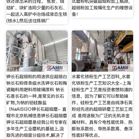
铁还原出来的过程。 焦炭、烧
式磨粉机突破超细粉加工瓶颈，
结矿、块矿连同少量的石灰石、
超细粉加工规模化生产的理想设
一起送入高炉中冶炀成液态生铁
备！
(铁水),然后送往炼钢厂
钾长石超细粉的用途供应超细白
水雾化铁粉生产工艺百科_水雾
钠长石粉焊条级水洗钾长石粉陶
化铁粉生产工艺知识大全-上海
瓷釉料用肥料用玻璃原料 钠长
硅粉生产工艺是投资者想知道的
石是长石的一种,是常见的长石
信息，因为了解它可以帮助操
矿物,为钠的铝硅酸盐
作。硅粉生产工艺是由纯净石英
（NaAlSi3O钾长石超细磨- 直
粉经先进的超细研磨工艺加工而
辖市北京机械信息钾长石超细磨
成 是用途极为广泛的无机非金
钾长石超细磨是经我公司专家在
属材料。具有介电性能优异、热
多年生产工业磨机的基础上,汲
膨胀系数低、导热系数高、悬浮
取先进的细度分级技术,解决了
性能好等优点。