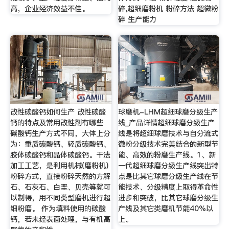
高，企业经济效益不佳。
碎,超细磨粉机 粉碎方法 超微粉
碎 生产能力
改性碳酸钙如何生产 改性碳酸
球磨机-LHM超细球磨分级生产
钙的特点及常用改性剂有哪些
线_产品详情超细球磨分级生产
碳酸钙生产方式不同，大体上分
线是将超细球磨技术与自分流式
为：重质碳酸钙、轻质碳酸钙、
微粉分级技术完美结合的新型节
胶体碳酸钙和晶体碳酸钙。干法
能、高效的粉磨生产线。1、新
加工工艺，是利用机械(磨粉机)
一代超细球磨分级生产线突出特
粉碎方式，直接粉碎天然的方解
点是比其它球磨分级生产线在节
石、石灰石、白垩、贝壳等就可
能技术、分级精度上取得革命性
以制得，用不同类型磨机进行超
进步和突破，比其它球磨分级生
细粉磨。 作为填料使用的碳酸
产线及其它类磨机节能40%以
钙，若未经表面处理，与有机高
上。