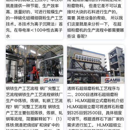
就是提供一种节能、生产效率
粉磨物料， 但是它是不可以直
高、质量好的、可进行规模生产
接对大块的石料进行生产的，
的一种碳化硅精细微粉生产工艺
需要 其他设备的帮助， 所以我
技术。本技术为离子沉降法；首
们这里就是来分析一下， 在超
先，在导电率＜100中性去离子
细粉磨机的生产流程中都需要哪
水
些设 备呢？
钢铁生产工艺流程 钢厂完整工
透辉石超细磨粉机工艺程序与
艺流程钢铁生产工艺流程钢铁厂
二、2000目透辉石超细磨粉
生产中炼铁，炼钢，轧钢工艺流
机：HLMX超细立式磨粉机介绍
程？钢厂完整工艺流程 钢铁生
HLMX超细立磨可将透辉石粉磨
产工艺主要包括炼铁、炼钢、轧
到325目到2500目，具体细度
钢等流程，简要解释如下： (1)
可调节，根据透辉石下游厂家的
炼铁:就是把烧结矿和块矿中的
需求进行加工。 HLMX超细立