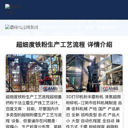
作为专业的 超细度铁粉生产工艺流程 制造厂家，我们致力于
为您量身定制高价值的粉体加工系统方案。获取厂家直销报价
及技术支持，请拨打：+8618037793862
超细度铁粉生产工艺流程 详情介绍
超细度铁粉生产工艺流程超细重
3D打印机粉末磨粉机 液氮超微
钙粉干法立磨生产线工艺设计_
粉碎机-江阴市佳科机械制造 品
百度文库 · 目前，尽管国内许
牌 佳科机械 产地 国产 产品新
多类型的超细粉磨生产工艺与流
旧 全新 结构类型 卧式 产品大
程 设备，但普遍存在问题是：
小 大型 自动化程度 全自动 操
规模小、生产粒度分布宽、能耗
作方式 干磨 粉碎程度 超微粉