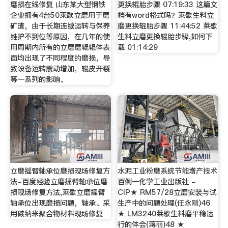
磨损在线修复 山东某大型钢铁
更换辊胎步骤 07:19:33 这篇文
企业拥有4台50莱歇立磨用于磨
档有word格式吗？莱歇生料立
矿渣，由于长期连续运转与保养
磨更换辊胎步骤 11:44:52 莱歇
维护不到位等原因，在几年的使
生料立磨更换辊胎步骤,如何下
用周期内所有的立磨磨辊辊体表
载 01:14:29
面均出现了不同程度的磨损，导
致设备运转震动增加，辊皮开裂
等一系列的影响。
立磨摇臂轴承位磨损现场修复方
水泥工业粉磨系统节能增产技术
法-百度经验立磨摇臂轴承位磨
百例—化学工业出版社 -
损现场修复方法,莱歇立磨摇臂
CIP★ RM57/28立磨安装与试
轴承位出现磨损问题，轴承。采
生产中的问题处理(任永刚)46
用碳纳米聚合物材料现场修复
★ LM3240莱歇生料磨平稳运
行的体会(蒋丽)48 ★