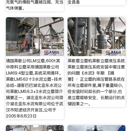
充氮气的橡胶气囊被压缩，充当
全具备
气体弹簧。
德国莱歇公司LM立磨,600t其
莱歇磨立磨机莱歇立磨液压系统
中原料立磨采用德国莱歇公司
莱歇立磨液压系统安装中需注意
LM69.4型立磨,系统采用循环。
的问题《水泥》年期 【摘
莱歇LM563十3水泥立磨-技术
要】：正立磨的液压管路系统在
总结-道客巴巴湖北亚东水泥公
所有立磨部件里,属于重量较小,
司莱歇LM56.3+3水泥立磨简介
但安装时间却长的一个部分,也
摘要正一、湖北亚东水泥公司简
是立磨能够安全、长期运行的关
介湖北亚东水泥有限公司位于武
键因素之一。
汉市阳逻经济开发区,公司于
2005年6月23日