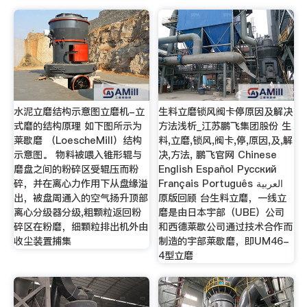
水泥立磨结构示意图立磨机-立
生料立磨锁风阀卡停原因及解决
式磨的结构原理 如下图所示为
方法浅析_江苏鹏飞集团股份 生
莱歇磨 （LoescheMill）结构
料,立磨,锁风,阀卡,停,原因,及,解
示意图。 物料被喂入锥形辊与
决,方法, 鹏飞官网 Chinese
磨盘之间的粉碎区受辊压而粉
English Español Русский
碎，并在离心力作用下从盘缘溢
Français Português العربية
出，被盘周通入的空气扬升顶部
原版回顾 台生料立磨，一线立
离心分级器分级,粗颗粒返回粉
磨是由日本宇部（UBE）公司
碎区在粉磨，细颗粒排出机外由
和西德莱歇公司通过技术合作而
收尘装置捕集
制造的宇部莱歇磨，即UM46-
4型立磨