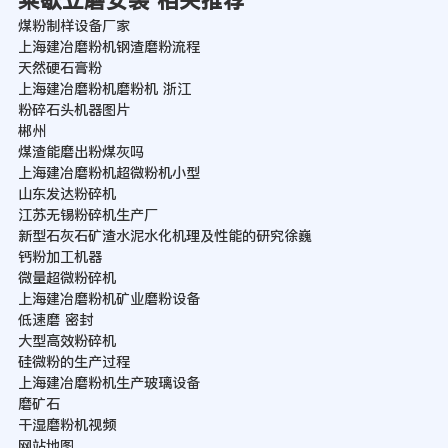
莱歇立磨安装 相关推荐
煤粉制样设备厂家
上海建冶磨粉机钢渣磨粉流程
天然硬石膏粉
上海建冶磨粉机磨粉机 浙江
粉碎石头机器图片
郴州
煤渣能磨出粉煤灰吗
上海建冶磨粉机超微粉机小型
山东发达粉碎机
江苏无锡粉碎机生产厂
新型石灰石矿渣水泥水化机理及性能的研究徐巍
钙粉加工机器
微量超微粉碎机
上海建冶磨粉机矿业磨粉设备
低速磨 密封
大型高效粉碎机
硅微粉的生产过程
上海建冶磨粉机生产玻璃设备
磨矿石
干湿磨粉机视频
网站地图