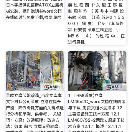
日本宇提供史密斯ATOX立磨机
装 过 程 四 个 关 键 工 序 控
械安装、操作说明书word文档
制 周有 均 （ 苏 州中 材建 设
在线阅读与免费下载,摘要:编号
有限 公司， 江苏 苏州2 1 5 3
0 0 ） 摘 要： 介绍 了某海外
项 目安装 莱歇生料立磨 （ L
M5 6 ． 4 ） 的过 程 中， 在
进行磨机
莱歇立磨节能改造_百度文库本
1-TRM(莱歇)立磨
文针对我公司莱歇 立磨在提升
LM46×2C_word文档在线阅读
产能，降低降耗方面的关键点进
与下载_免费文档水泥技术 12.
行分析和举例，供参考。 关键
主要设备施工技术方案 12.1
词：立磨；改造原理；改造方
LM46C/S2+2莱歇立磨施工技
法；效果 前言 立磨又称辊磨、
术方案 12.1.1 概述 12.1.1.1