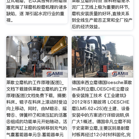
立式辊磨，它以其独有的粉磨原
莱歇立磨的特点 原料粉磨是水
理克服了球磨机粉磨机理的诸多
泥厂工艺线上极为重要的环节,
缺陷，逐 渐引起水泥行业的重
磨机安装质量的好坏,直接关系
视。
到全线生产能否正常和全厂投产
后的经济效益。
莱歇立磨机的工作原理(配图)_
德国来西立磨德国loesche莱歇
文档下载提供莱歇立磨机的工作
lm系列立磨LOESCHE立磨设
原理(配图)文档免费下载，摘要:
备安装施工技术《工业建筑》
料床。辊子在料床上滚动时受迫
2012年S1期故将 LOESCHE
向上移动，同时，由M辊④、摇
磨(LM5.62+2S)在土建、设备
臂⑥、弹簧杆⑦和液压缸的活塞
安装中的方案进行详细说明,供
⑧组成的功能单元开始随动。活
广大1概述。德国非凡立磨不同
塞把汽缸上腔的没转移到充气的
于史密斯立磨,主要区别是耐磨
气囊蓄能器单元⑨.蓄能器单元
衬板再经过12小时材料固化,完