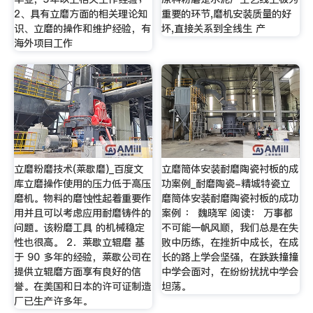
2、具有立磨方面的相关理论知
重要的环节,磨机安装质量的好
识、立磨的操作和维护经验，有
坏,直接关系到全线生 产
海外项目工作
立磨粉磨技术(莱歇磨)_百度文
立磨筒体安装耐磨陶瓷衬板的成
库立磨操作使用的压力低于高压
功案例_耐磨陶瓷-精城特瓷立
磨机。物料的磨蚀性起着重要作
磨筒体安装耐磨陶瓷衬板的成功
用并且可以考虑应用耐磨铸件的
案例 ： 魏晓军 阅读： 万事都
问题。该粉磨工具 的机械稳定
不可能一帆风顺，我们总是在失
性也很高。 2．莱歇立辊磨 基
败中历练，在挫折中成长，在成
于 90 多年的经验，莱歇公司在
长的路上学会坚强，在跌跌撞撞
提供立辊磨方面享有良好的信
中学会面对，在纷纷扰扰中学会
誉。在美国和日本的许可证制造
坦荡。
厂已生产许多年。