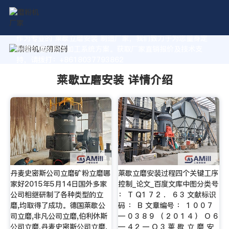
作为专业的 莱歇立磨安装 制造厂家，我们致力于为您量身定
制高价值的粉体加工系统方案。获取厂家直销报价及技术支
持，请拨打：+8618037793862
莱歇立磨安装 详情介绍
丹麦史密斯公司立磨矿粉立磨哪
莱歇立磨安装过程四个关键工序
家好2015年5月14日国外多家
控制_论文_百度文库中图分类号
公司相继研制了各种类型的立
： T Q1 7 2 ． 6 3 文献标识
磨,均取得了成功。德国莱歇公
码 ： B 文章编号 ： 1 0 0 7
司立磨,非凡公司立磨,伯利休斯
— 0 3 8 9 （ 2 0 1 4 ） O 6
公司立磨,丹麦史密斯公司立磨,
— 4 2 一 O 3 莱 歇 立 磨 安