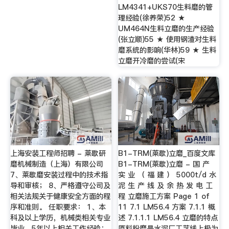
LM4341+UKS70生料磨的管
理经验(徐养荣)52 ★
UM464N生料立磨的生产经验
(张立顺)55 ★ 使用钢渣对生料
磨系统的影响(华林)59 ★ 生料
立磨开冷磨的尝试(宋
上海安装工程师招聘 - 莱歇研
B1-TRM(莱歇)立磨_百度文库
磨机械制造（上海）有限公司
B1-TRM(莱歇)立磨 - 国 产
7、莱歇磨安装过程中的技术指
实 业 （ 福 建 ） 5000t/d 水
导和审核； 8、严格遵守公司及
泥 生 产 线 及 余 热 发 电 工
相关法规关于健康安全方面的程
程 立磨施工方案 Page 1 of
序和准则。 任职要求： 1、本
11 7.1 LM56.4 方案 7.1.1 概
科及以上学历，机械类相关专业
述 7.1.1.1 LM56.4 立磨的特点
毕业，5年以上相关工作经验；
原料粉磨是水泥厂工艺线上极为