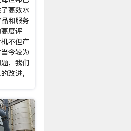
供了高效水
产品和服务
的高度评
粉机不但产
对当今较为
问题，我们
应的改进，
。