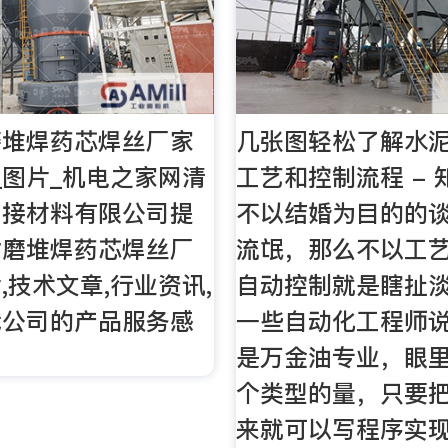
磨堆焊药芯焊丝厂家
几张图轻松了解水
_图片_机电之家网清
工艺和控制流程 -
焊接材料有限公司提
不以结婚为目的的
耐磨堆焊药芯焊丝厂
流氓，那么不以工
,技术文章,行业资讯,
自动控制就是瞎扯
我公司的产品服务感
一些自动化工程师
是万金油专业，眼
个类型的量，只要
来就可以写程序实