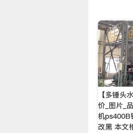
【多锤头水
价_图片_
机ps40
改黑 本文