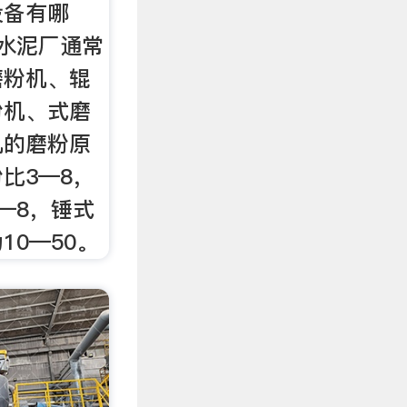
设备有哪
水泥厂通常
磨粉机、辊
粉机、式磨
机的磨粉原
比3—8，
—8，锤式
10—50。