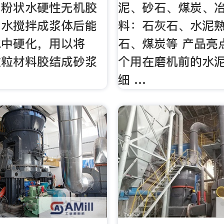
：粉状水硬性无机胶
泥、砂石、煤炭、冶
加水搅拌成浆体后能
料：石灰石、水泥
水中硬化，用以将
石、煤炭等 产品亮
散粒材料胶结成砂浆
个用在磨机前的水
。
细 …