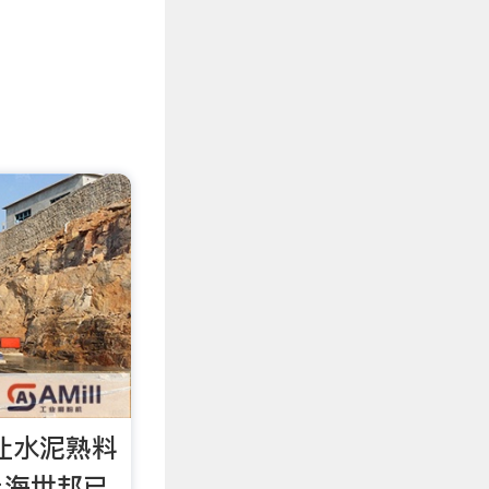
让水泥熟料
上海世邦已