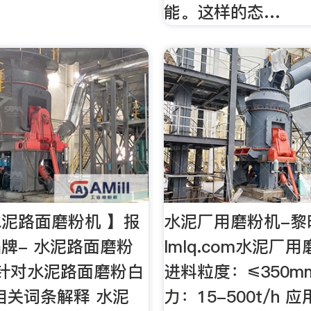
能。这样的态…
泥路面磨粉机 】报
水泥厂用磨粉机-黎明
品牌- 水泥路面磨粉
lmlq.com水泥厂
0B针对水泥路面磨粉白
进料粒度：≤350m
相关词条解释 水泥
力：15-500t/h