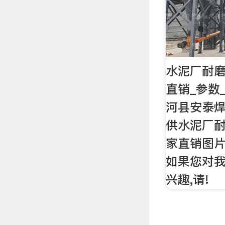
水泥厂耐
直销_参数
河县安泰
供水泥厂
家直销图片
如果您对
兴趣,请!