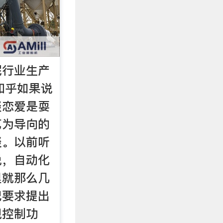
泥行业生产
 知乎如果说
谈恋爱是耍
艺为导向的
淡。以前听
说，自动化
里就那么几
把要求提出
现控制功