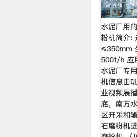
水泥厂用
粉机简介:
≤350mm
500t/h
水泥厂专用
机信息由巩
业视频展播
底，南方
区开采和
石磨粉机
磨粉机 （