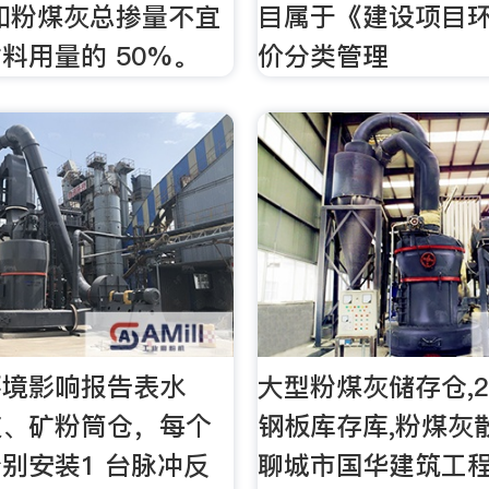
和粉煤灰总掺量不宜
目属于《建设项目
料用量的 50%。
价分类管理
环境影响报告表水
大型粉煤灰储存仓,
灰、矿粉筒仓，每个
钢板库存库,粉煤灰
别安装1 台脉冲反
聊城市国华建筑工