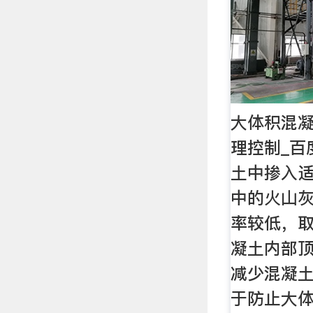
大体积混
理控制_百
土中掺入
中的火山灰
率较低，
凝土内部顶
减少混凝
于防止大