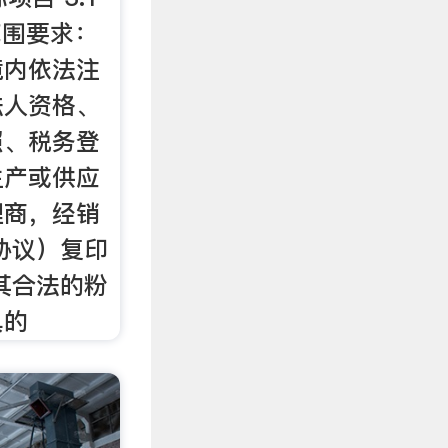
范围要求：
境内依法注
法人资格、
照、税务登
生产或供应
理商，经销
或协议）复印
或其合法的粉
具的