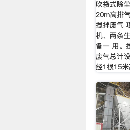
吹袋式除
20m高排
搅拌废气 
机、两条
备一 用。
废气总计设
经1根15