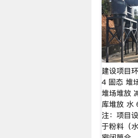
建设项目
4 固态 堆
堆场堆放 减
库堆放 水 
注：项目
于粉料（
密闭筒仓