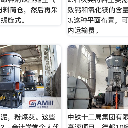
粉料筒仓，然后再采
效钙和氧化镁的含量
闭螺旋式。
3.这种平面布置，
内运输费。
水泥，粉煤灰。这些
中铁十二局集团有
？-会计学堂个人代
高速项目、德都10标