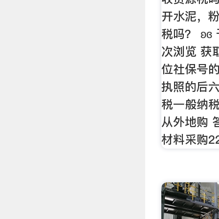
开水泥，粉
税吗？ ʚɞ 
次浏览 获
位社保号
执照的后六
税一般纳税人
从外地购 
材料采购22