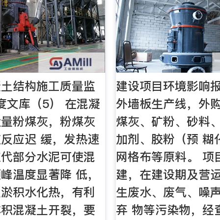
凝土结构施工质量监
建设项目环境影响报
度文库（5） 在混凝
外墙板生产线，外
适量粉煤灰，粉煤灰
煤灰、矿粉、砂料
反应迟 缓，发热速
加剂、胶粉（预 糊
取代部分水泥可使混
网格布等原料。 项
峰温度显著降 低，
建，在建设期及营
土淤积水化热，有利
生废水、废气、噪
体积混凝土开裂，要
弃 物等污染物，经