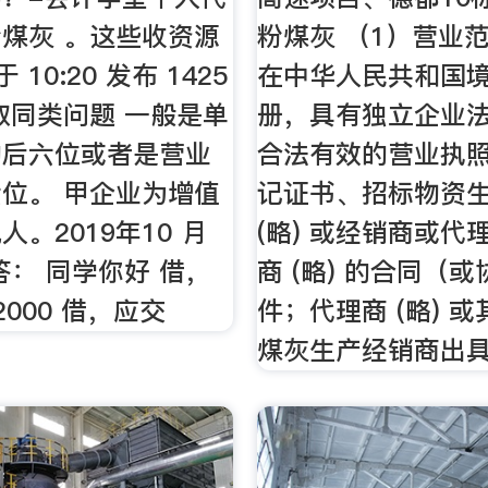
煤灰 。这些收资源
粉煤灰 （1）营业
于 10:20 发布 1425
在中华人民共和国
取同类问题 一般是单
册，具有独立企业
的后六位或者是营业
合法有效的营业执
位。 甲企业为增值
记证书、招标物资
。2019年10 月
(略) 或经销商或代
答： 同学你好 借，
商 (略) 的合同（
000 借，应交
件；代理商 (略) 
煤灰生产经销商出