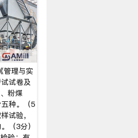
师《管理与实
考试试卷及
灰、粉煤
五种。（5
取样试验，
。（3分）
需检验：有