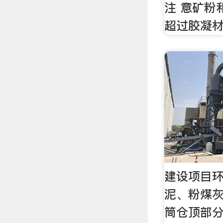
注 意矿粉
超过胶凝材
建设项目
泥、粉煤
筒仓顶部分