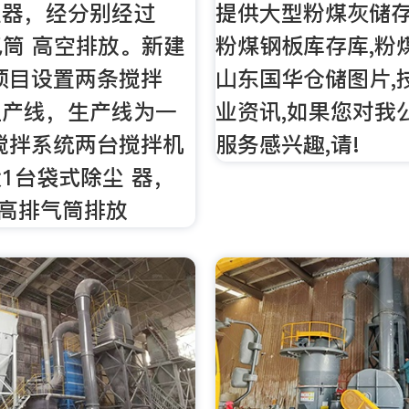
尘器，经分别经过
提供大型粉煤灰储存
气筒 高空排放。新建
粉煤钢板库存库,粉
项目设置两条搅拌
山东国华仓储图片,
生产线，生产线为一
业资讯,如果您对我
搅拌系统两台搅拌机
服务感兴趣,请!
1台袋式除尘 器，
米高排气筒排放