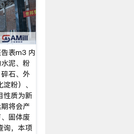
告表m3 内
购水泥、粉
、碎石、外
化淀粉）、
目性质为新
运期将会产
声、固体废
查询，本项