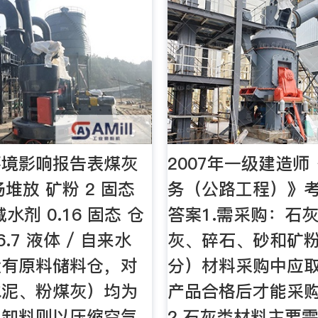
环境影响报告表煤灰
2007年一级建造
场堆放 矿粉 2 固态
务（公路工程）》
水剂 0.16 固态 仓
答案1.需采购：石
6.7 液体 / 自来水
灰、碎石、砂和矿粉
设有原料储料仓，对
分）材料采购中应
水泥、粉煤灰）均为
产品合格后才能采购
，卸料则以压缩空气
2.石灰类材料主要