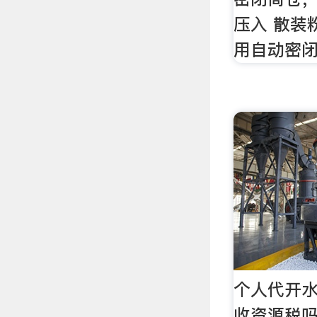
压入 散装
用自动密
个人代开
收资源税吗