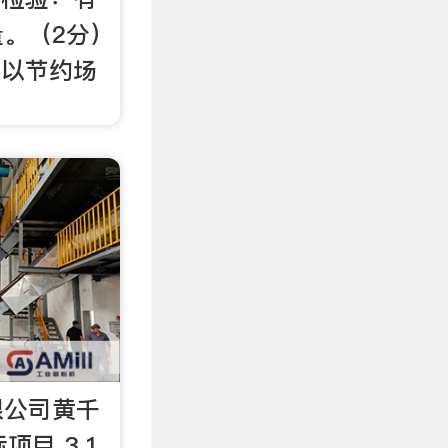
。（2分）
可以节约场
限公司黄千
项目 3.1