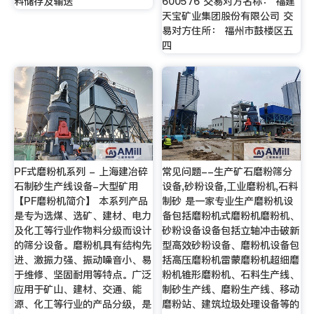
料储存及输送
600576 交易对方名称： 福建
天宝矿业集团股份有限公司 交
易对方住所： 福州市鼓楼区五
四
PF式磨粉机系列 - 上海建冶碎
常见问题--生产矿石磨粉筛分
石制砂生产线设备-大型矿用
设备,砂粉设备,工业磨粉机,石料
【PF磨粉机简介】 本系列产品
制砂 是一家专业生产磨粉机设
是专为选煤、选矿、建材、电力
备包括磨粉机式磨粉机磨粉机、
及化工等行业作物料分级而设计
砂粉设备设备包括立轴冲击破新
的筛分设备。磨粉机具有结构先
型高效砂粉设备、磨粉机设备包
进、激振力强、振动噪音小、易
括高压磨粉机雷蒙磨粉机超细磨
于维修、坚固耐用等特点。广泛
粉机锥形磨粉机、石料生产线、
应用于矿山、建材、交通、能
制砂生产线、磨粉生产线、移动
源、化工等行业的产品分级，是
磨粉站、建筑垃圾处理设备等的