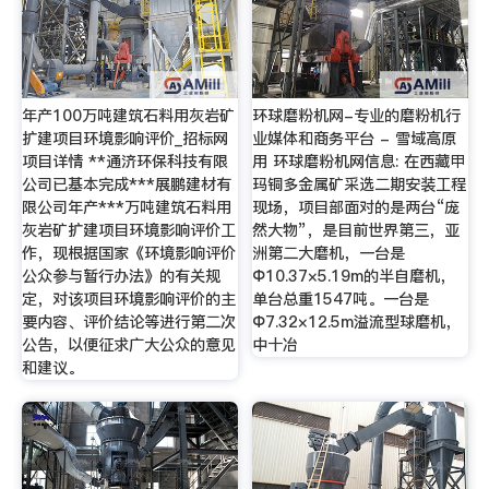
年产100万吨建筑石料用灰岩矿
环球磨粉机网-专业的磨粉机行
扩建项目环境影响评价_招标网
业媒体和商务平台 - 雪域高原
项目详情 **通济环保科技有限
用 环球磨粉机网信息: 在西藏甲
公司已基本完成***展鹏建材有
玛铜多金属矿采选二期安装工程
限公司年产***万吨建筑石料用
现场，项目部面对的是两台“庞
灰岩矿扩建项目环境影响评价工
然大物”，是目前世界第三，亚
作，现根据国家《环境影响评价
洲第二大磨机，一台是
公众参与暂行办法》的有关规
Ф10.37×5.19m的半自磨机，
定，对该项目环境影响评价的主
单台总重1547吨。一台是
要内容、评价结论等进行第二次
Ф7.32×12.5m溢流型球磨机，
公告，以便征求广大公众的意见
中十冶
和建议。