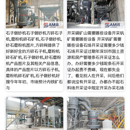
石子做砂机石子做砂机方碎石子
开采磷矿山需要哪些设备开采钒
机,磨粉机碎石矿机,石子做砂机,
矿需要哪些设备 开采钒矿需要
砂石磨粉机图片,方碎网提供了
哪些设备石场开采证需要多少钱
好新好全的方碎石子机,磨粉机
石场开采证过期年深圳市国土资
碎石矿机,石子做砂机,砂石磨粉
源和房产管理条石开采证怎么
机产品图片及其相关产品信息,
办，办好需要多少钱呢条石开采
具体的产品图片以方碎石子机,
证办起贵不贵嘛，现在都失业
磨粉机碎石矿机,石子做砂机好
了，看见别人在开采，问后他们
搜今年年初，市场预计内铁矿石
都说没有开采证，办都办不起石
与
料场开采证中规定开采办采石场