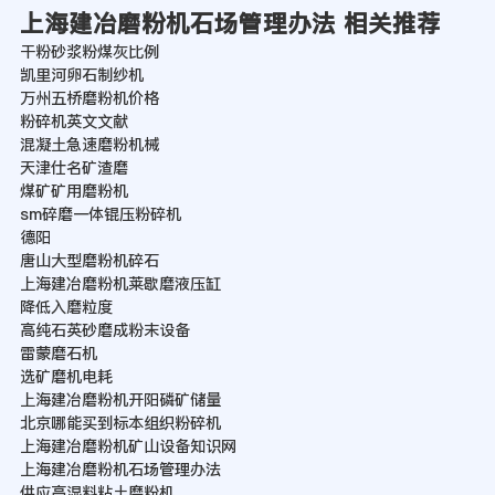
上海建冶磨粉机石场管理办法 相关推荐
干粉砂浆粉煤灰比例
凯里河卵石制纱机
万州五桥磨粉机价格
粉碎机英文文献
混凝土急速磨粉机械
天津仕名矿渣磨
煤矿矿用磨粉机
sm碎磨一体锟压粉碎机
德阳
唐山大型磨粉机碎石
上海建冶磨粉机莱歇磨液压缸
降低入磨粒度
高纯石英砂磨成粉末设备
雷蒙磨石机
选矿磨机电耗
上海建冶磨粉机开阳磷矿储量
北京哪能买到标本组织粉碎机
上海建冶磨粉机矿山设备知识网
上海建冶磨粉机石场管理办法
供应高湿料粘土磨粉机