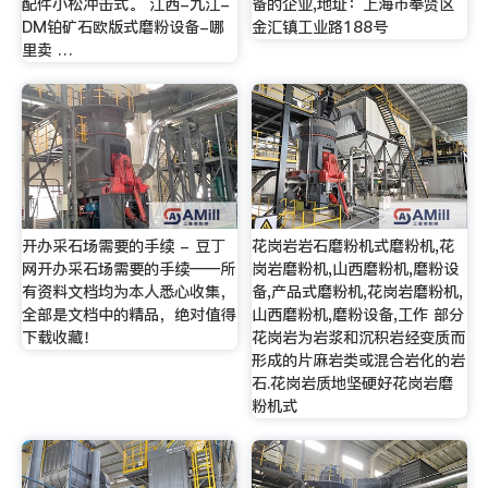
配件小松冲击式。 江西-九江-
备的企业,地址：上海市奉贤区
DM铂矿石欧版式磨粉设备-哪
金汇镇工业路188号
里卖 …
开办采石场需要的手续 - 豆丁
花岗岩岩石磨粉机式磨粉机,花
网开办采石场需要的手续——所
岗岩磨粉机,山西磨粉机,磨粉设
有资料文档均为本人悉心收集，
备,产品式磨粉机,花岗岩磨粉机,
全部是文档中的精品，绝对值得
山西磨粉机,磨粉设备,工作 部分
下载收藏！
花岗岩为岩浆和沉积岩经变质而
形成的片麻岩类或混合岩化的岩
石.花岗岩质地坚硬好花岗岩磨
粉机式