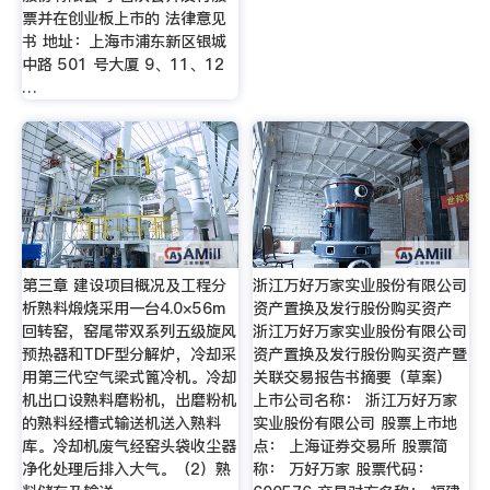
票并在创业板上市的 法律意见
书 地址：上海市浦东新区银城
中路 501 号大厦 9、11、12
…
第三章 建设项目概况及工程分
浙江万好万家实业股份有限公司
析熟料煅烧采用一台4.0×56m
资产置换及发行股份购买资产
回转窑，窑尾带双系列五级旋风
浙江万好万家实业股份有限公司
预热器和TDF型分解炉，冷却采
资产置换及发行股份购买资产暨
用第三代空气梁式篦冷机。冷却
关联交易报告书摘要（草案）
机出口设熟料磨粉机，出磨粉机
上市公司名称： 浙江万好万家
的熟料经槽式输送机送入熟料
实业股份有限公司 股票上市地
库。冷却机废气经窑头袋收尘器
点： 上海证券交易所 股票简
净化处理后排入大气。（2）熟
称： 万好万家 股票代码：