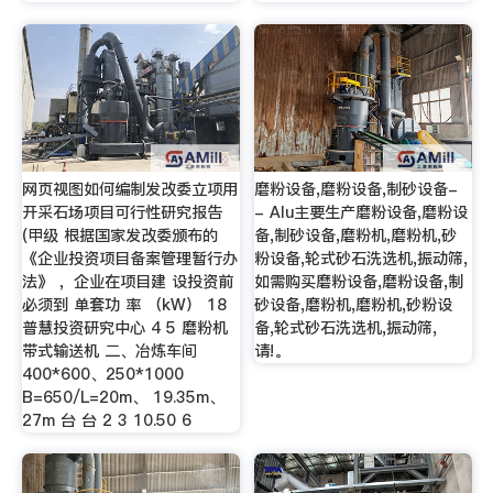
网页视图如何编制发改委立项用
磨粉设备,磨粉设备,制砂设备-
开采石场项目可行性研究报告
- Alu主要生产磨粉设备,磨粉设
(甲级 根据国家发改委颁布的
备,制砂设备,磨粉机,磨粉机,砂
《企业投资项目备案管理暂行办
粉设备,轮式砂石洗选机,振动筛,
法》 ，企业在项目建 设投资前
如需购买磨粉设备,磨粉设备,制
必须到 单套功 率 （kW） 18
砂设备,磨粉机,磨粉机,砂粉设
普慧投资研究中心 4 5 磨粉机
备,轮式砂石洗选机,振动筛,
带式输送机 二、冶炼车间
请!。
400*600、250*1000
B=650/L=20m、 19.35m、
27m 台 台 2 3 10.50 6