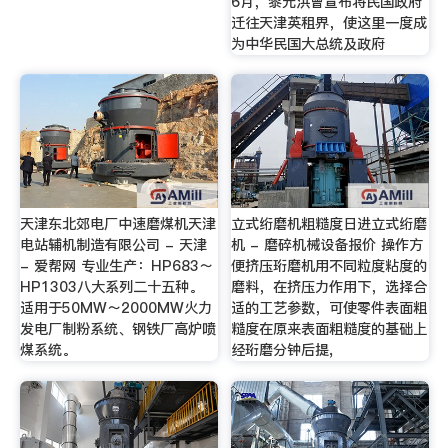
6月，黎元洪曾宣布将民国政府
迁往天津英租界，使这里一度成
为中华民国大总统及政府
天津东北郊电厂中速磨煤机天津
立式绗磨机粗糙度日进立式绗磨
电站辅机制造有限公司 - 天津
机 - 磨碎机械设备报价 操作方
- 爱帮网 专业生产：HP683～
便挤压珩磨机用不同粒度粘度的
HP1303八大系列二十五种。
磨料，在挤压力作用下，选择合
适用于50MW～2000MW火力
适的工艺参数，可使零件表面粗
发电厂制粉系统、钢铁厂高炉喷
糙度在原来表面粗糙度的基础上
煤系统。
经珩磨分钟后提,