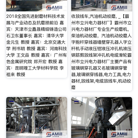
2018全国先进耐磨材料技术发
收放线车,汽油机动绞磨, _【霸
展与产业动态及抗磨损前沿 嘉
州市立兴电力器材厂】霸州市立
宾：天津市立鑫晟精细铸造公司
兴电力器材厂专业生产绞磨机，
石卫东董事长 嘉宾：清华大学
柴油机动绞磨，汽油机动绞磨人
金元生 教授 嘉宾：北京交通大
字抱杆穿线器墙壁穿孔器人字立
学 刑书明 教授 嘉宾：河南科技
杆机手动液压钳液压冲孔机液压
大学 王文焱 教授 嘉宾：广州有
钢筋剪放线架冲孔机电缆滑轮霸
色金属研究院 郑开宏 教授 嘉
州市立兴电力器材厂主要产品有
宾：昆明理工大学材料学院 李
玻璃钢穿孔器又名玻璃钢穿管
祖来 教授
器,玻璃钢穿线器,电力工具,电力
器材,放线架,电缆放线车,机动绞
磨