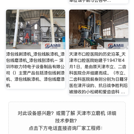
单位请于前与公告中…
漆包线剥漆机_漆包线脱漆机_漆
天津市口腔医院的历史沿革_天
包线磨漆机_漆包线刮漆机– 深
津市口腔医院始建于1947年4
圳市欧力特电子设备制品有限公
月1日，是由原天津市立、二齿
司（）主营产品包括漆包线剥漆
科医院合并组建而成。（市立、
机、漆包线脱漆机、漆包线磨漆
二齿科医院前身则分别为日藉牙
机
医在津开设的、抗日战争胜利后
被接收的小松崎和爱齿齿科 …
对此设备感兴趣？或需了解 天津市立磨机 详细
技术参数？
点击下方电话直接咨询厂家工程师：