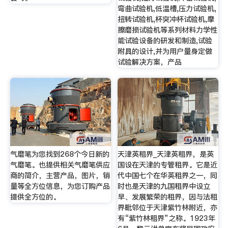
弯曲试验机,低温槽,压力试验机,
扭转试验机,杯突冲杯试验机,摩
擦磨损试验机等系列材料力学性
能试验设备的研发和制造,试验
附具的设计,并为用户量身定做
试验解决方案，产品
气磨笔为您找到268个今日新的
天津英租界_天津英租界，是英
气磨笔。也提供相关气磨笔供应
国设在天津的专管租界。它是近
商的简介，主营产品，图片，销
代中国七个在华英租界之一，同
量等全方位信息，为您订购产品
时也是天津的九国租界中设立
提供全方位的。
早、发展繁荣的租界，因与法租
界毗邻位于天津紫竹林附近，亦
有“紫竹林租界”之称。1923年