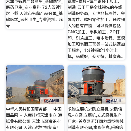
天津市名牌产品名单_基础医学_
钣金-模具-量产组装 | 加工、
医药卫生_专业资料 72人阅读|1
制造 云工厂是全球领先的在线
次下载 天津市名牌产品名单_基
制造服务商，专注非标零件、金
础医学_医药卫生_专业资料。序
属零件、精密零件加工。通过强
号
大的自有产能，可以提供包括
CNC加工、手板加工、3D打
印、SLA加工、电木治具、复模
加工和表面工艺等一站式快速加
工服务，1分钟报价1小时上
机，品质好，交期快，精度高。
中华人民共和国商务部 – 中国
求购立磨机求购立磨机 求购信
商品网 - 入库排行天津市立 遒
息-立磨,立磨机,立式磨机生产
纸业有限公司 天津市聚海铝业
厂家-首商网浙江同力重型机械
有限公司 天津市搅拌机制造厂
制造有限公司,求购信息,采购信