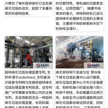
大降低了每年园林绿化行业处理
的功能特性，使机器的功能更加
绿化垃圾的成本，起到了多重非
强大，应用范围广。 随着市场
常好的使用效果。
需求的增大，树枝粉碎机已成为
园林绿化处理绿化垃圾的主要设
备，主要用于粉碎修剪树木切下
的树枝及落叶。
园林绿化垃圾处理装置专利_专
绿化树枝树干变废为宝 常州首
利申请于undefined_专利查询
个绿化垃圾处置中心运行据悉，
天眼查专利网为您提供园林绿化
绿化垃圾处置中心今年已全面建
垃圾处理装置专利信息，该专利
成，粉碎机每小时能处理六到八
是广州华景建设有限公司的注册
吨树干树枝，年处理量可达两万
专利，本实用新型涉及一种园林
吨，目前全市公园和道路两边的
绿化垃圾处理装置，包括机箱，
绿化垃圾都会被送到这里，回收
机箱的上端专利查询就上天眼
利用率可达75%。江苏恒诺农