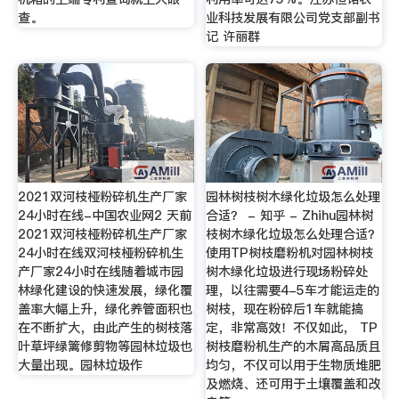
查。
业科技发展有限公司党支部副书
记 许丽群
2021双河枝桠粉碎机生产厂家
园林树枝树木绿化垃圾怎么处理
24小时在线-中国农业网2 天前
合适？ - 知乎 - Zhihu园林树
2021双河枝桠粉碎机生产厂家
枝树木绿化垃圾怎么处理合适？
24小时在线双河枝桠粉碎机生
使用TP树枝磨粉机对园林树枝
产厂家24小时在线随着城市园
树木绿化垃圾进行现场粉碎处
林绿化建设的快速发展，绿化覆
理，以往需要4-5车才能运走的
盖率大幅上升，绿化养管面积也
树枝，现在粉碎后1车就能搞
在不断扩大，由此产生的树枝落
定，非常高效！不仅如此， TP
叶草坪绿篱修剪物等园林垃圾也
树枝磨粉机生产的木屑高品质且
大量出现。园林垃圾作
均匀，不仅可以用于生物质堆肥
及燃烧、还可用于土壤覆盖和改