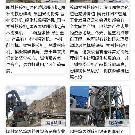
园林粉碎机_绿化垃圾粉碎机_园
移动树枝粉碎机让废弃园林绿化
林树枝粉碎机_果园果树粉碎 园
垃圾充满价值_网易订阅不管是
林粉碎机_绿化垃圾粉碎机_园林
工业发展还是社会进步都会有一
树枝粉碎机_果园果树粉碎机_菇
个共同的产物，那就是产生大量
木粉碎机—— 精益求精 品质至
的资源垃圾。今天，恒鑫机械带
上 产品有：木材粉碎机、木材
你了解一款可以有效粉碎处理资
削片机、树枝粉碎机、树墩粉碎
源垃圾的机械设备-树枝粉碎机
机、模板粉碎机等，数十年来我
产品，这款设备有着非常好得处
们始终坚守初心，诚信服务每一
理废旧木材和绿化垃圾的力，并
位客户，努力打造用户可信赖品
且树枝粉碎机产品粉碎效率高，
牌。
粉碎物料品质好，树枝粉碎机让
原本没
园林绿化垃圾处理设备易森专业
园林垃圾撕碎机设备哪家好?-