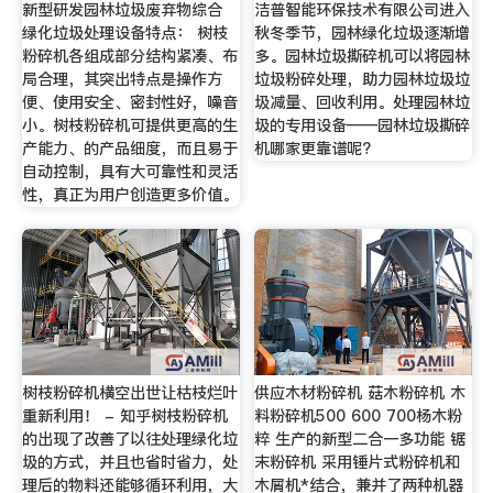
新型研发园林垃圾废弃物综合
洁普智能环保技术有限公司进入
绿化垃圾处理设备特点： 树枝
秋冬季节，园林绿化垃圾逐渐增
粉碎机各组成部分结构紧凑、布
多。园林垃圾撕碎机可以将园林
局合理，其突出特点是操作方
垃圾粉碎处理，助力园林垃圾垃
便、使用安全、密封性好，噪音
圾减量、回收利用。处理园林垃
小。树枝粉碎机可提供更高的生
圾的专用设备——园林垃圾撕碎
产能力、的产品细度，而且易于
机哪家更靠谱呢?
自动控制，具有大可靠性和灵活
性，真正为用户创造更多价值。
树枝粉碎机横空出世让枯枝烂叶
供应木材粉碎机 菇木粉碎机 木
重新利用！ - 知乎树枝粉碎机
料粉碎机500 600 700杨木粉
的出现了改善了以往处理绿化垃
粹 生产的新型二合一多功能 锯
圾的方式，并且也省时省力，处
末粉碎机 采用锤片式粉碎机和
理后的物料还能够循环利用，大
木屑机*结合，兼并了两种机器