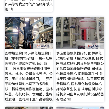
如果您对我公司的产品服务感兴
趣,请!
园林垃圾粉碎机-绿化垃圾粉碎
供应葡萄藤条粉碎机 园林绿化
机-园林树木粉碎机--郑州众冕
垃圾粉碎机 抑制杂草生长 卧式
园林绿化垃圾粉碎机 适用范
网曲阜友联机械设备销售有限公
围： 园林用树枝粉碎机适用于
司供应葡萄藤条粉碎机 园林绿
园林、林业、公路树木养护、公
化垃圾粉碎机 抑制杂草生长 卧
园、高尔夫球场等部门，主要用
式果园树枝粉碎机，购买葡萄藤
于粉碎修剪树木切下的各种树
条粉碎机 园林绿化垃圾粉碎机
枝，粉碎后可用作覆盖物、园林
抑制杂草生长 卧式果园树枝粉
床基、有机肥料、食用菌、生物
碎机来网曲阜友联机械设备销售
质发电，也可用于生产高密度板
有限公司！