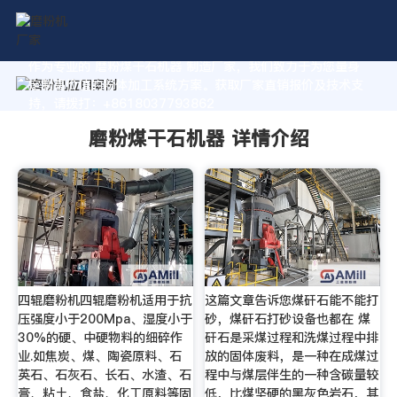
作为专业的 磨粉煤干石机器 制造厂家，我们致力于为您量身
定制高价值的粉体加工系统方案。获取厂家直销报价及技术支
持，请拨打：+8618037793862
磨粉煤干石机器 详情介绍
四辊磨粉机四辊磨粉机适用于抗
这篇文章告诉您煤矸石能不能打
压强度小于200Mpa、湿度小于
砂，煤矸石打砂设备也都在 煤
30%的硬、中硬物料的细碎作
矸石是采煤过程和洗煤过程中排
业.如焦炭、煤、陶瓷原料、石
放的固体废料，是一种在成煤过
英石、石灰石、长石、水渣、石
程中与煤层伴生的一种含碳量较
膏、粘土、食盐、化工原料等固
低，比煤坚硬的黑灰色岩石，其