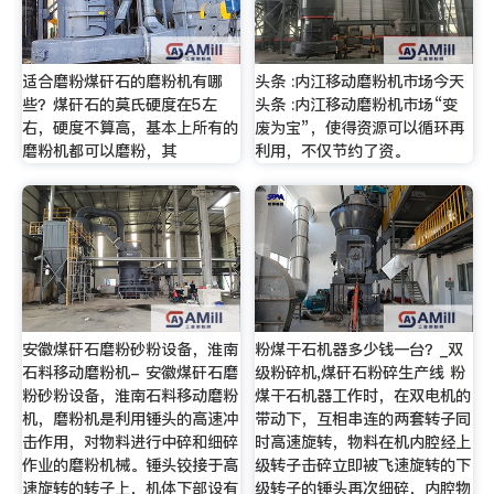
适合磨粉煤矸石的磨粉机有哪
头条 :内江移动磨粉机市场今天
些？煤矸石的莫氏硬度在5左
头条 :内江移动磨粉机市场“变
右，硬度不算高，基本上所有的
废为宝”，使得资源可以循环再
磨粉机都可以磨粉，其
利用，不仅节约了资。
安徽煤矸石磨粉砂粉设备，淮南
粉煤干石机器多少钱一台？_双
石料移动磨粉机- 安徽煤矸石磨
级粉碎机,煤矸石粉碎生产线 粉
粉砂粉设备，淮南石料移动磨粉
煤干石机器工作时，在双电机的
机，磨粉机是利用锤头的高速冲
带动下，互相串连的两套转子同
击作用，对物料进行中碎和细碎
时高速旋转，物料在机内腔经上
作业的磨粉机械。锤头铰接于高
级转子击碎立即被飞速旋转的下
速旋转的转子上，机体下部设有
级转子的锤头再次细碎，内腔物