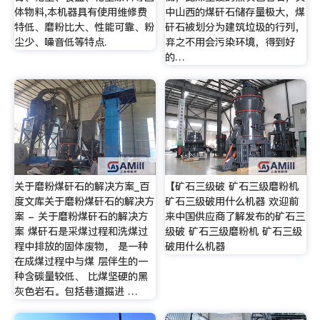
体物料,本机器具有使用维修费
中山西的煤矸石储存量极大，煤
特低、磨粉比大、性能可靠、粉
矸石被划分为建筑垃圾的行列，
尘少、噪音低等特点.
弃之不用会污染环境，得到好
的…
关于磨粉煤矸石的解决方案_百
【矿石三级破 矿石三级磨粉机
度文库关于磨粉煤矸石的解决方
矿石三级破用什么机器 欢迎前
案 - 关于磨粉煤矸石的解决方
来中国供应商了解发布的矿石三
案 煤矸石是采煤过程和洗煤过
级破 矿石三级磨粉机 矿石三级
程中排放的固体废物， 是一种
破用什么机器
在成煤过程中与煤 层伴生的一
种含碳量较低、 比煤坚硬的黑
灰色岩石。包括巷道掘进 …