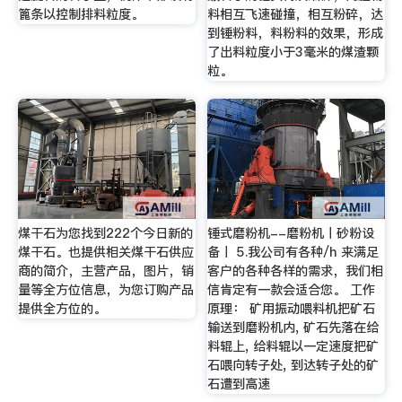
篦条以控制排料粒度。
料相互飞速碰撞，相互粉碎，达
到锤粉料，料粉料的效果，形成
了出料粒度小于3毫米的煤渣颗
粒。
煤干石为您找到222个今日新的
锤式磨粉机--磨粉机丨砂粉设
煤干石。也提供相关煤干石供应
备丨 5.我公司有各种/h 来满足
商的简介，主营产品，图片，销
客户的各种各样的需求，我们相
量等全方位信息，为您订购产品
信肯定有一款会适合您。 工作
提供全方位的。
原理： 矿用振动喂料机把矿石
输送到磨粉机内, 矿石先落在给
料辊上, 给料辊以一定速度把矿
石喂向转子处, 到达转子处的矿
石遭到高速