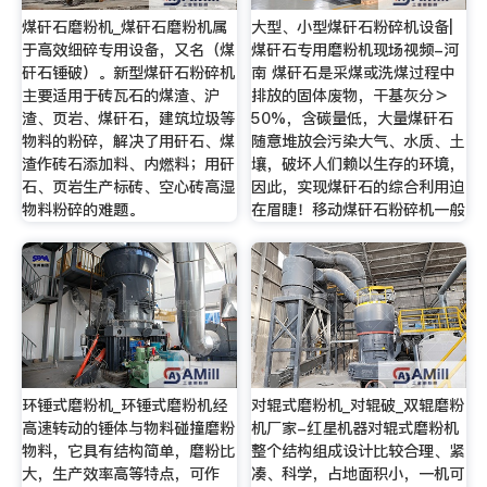
煤矸石磨粉机_煤矸石磨粉机属
大型、小型煤矸石粉碎机设备|
于高效细碎专用设备，又名（煤
煤矸石专用磨粉机现场视频-河
矸石锤破）。新型煤矸石粉碎机
南 煤矸石是采煤或洗煤过程中
主要适用于砖瓦石的煤渣、沪
排放的固体废物，干基灰分＞
渣、页岩、煤矸石，建筑垃圾等
50%，含碳量低，大量煤矸石
物料的粉碎，解决了用矸石、煤
随意堆放会污染大气、水质、土
渣作砖石添加料、内燃料；用矸
壤，破坏人们赖以生存的环境，
石、页岩生产标砖、空心砖高湿
因此，实现煤矸石的综合利用迫
物料粉碎的难题。
在眉睫！移动煤矸石粉碎机一般
环锤式磨粉机_环锤式磨粉机经
对辊式磨粉机_对辊破_双辊磨粉
高速转动的锤体与物料碰撞磨粉
机厂家-红星机器对辊式磨粉机
物料，它具有结构简单，磨粉比
整个结构组成设计比较合理、紧
大，生产效率高等特点，可作
凑、科学，占地面积小，一机可