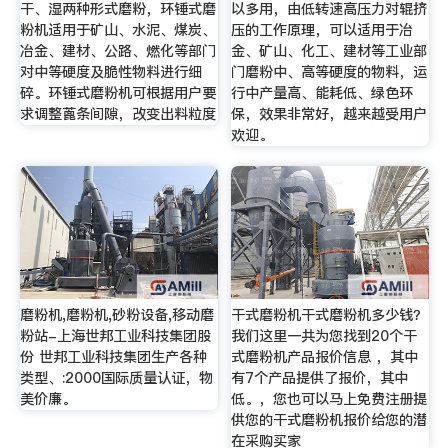
干、湿两种形式磨粉，环锤式磨
以多用，由低转速高压力对辊挤
粉机适用于矿山、水泥、煤炭、
压的工作原理，可以适用于冶
冶金、建材、公路、燃化等部门
金、矿山、化工、建材等工业部
对中等硬度及脆性物料进行细
门磨粉中、高等硬度的物料，运
碎。环锤式磨粉机可根据用户要
行中产量高、能耗低、绿色环
求调整蓖条间隙，改变出料粒度
保，效果非常好，越来越受用户
欢迎。
磨粉机,磨粉机,砂粉设备,移动磨
干式磨粉机干式磨粉机多少钱？
粉站-上海世邦工业科技集团股
我们这里一共为您找到20个干
份 世邦工业科技集团生产各种
式磨粉机产品报价信息 ，其中
类型、:2000国际质量认证，物
有7个产品提供了报价，其中
美价廉。
低。，您也可以马上免费注册提
供您的干式磨粉机报价给您的潜
在采购买家