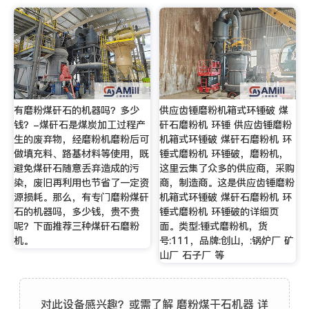
有磨粉煤矸石的机器吗？多少
供应齿锤磨粉机箱式环锤破 煤
钱？-煤矸石是煤炭加工过程产
矸石磨粉机 环锤 供应齿锤磨粉
生的废弃物，经磨粉机磨粉后可
机箱式环锤破 煤矸石磨粉机 环
做填充料、路基材料等使用，既
锤式磨粉机 环锤破，磨粉机，
避免煤矸石随意丢弃造成的污
这里云集了众多的供应商，采购
染，废旧再利用也节省了一定资
商，制造商。这是供应齿锤磨粉
源损耗。那么，有专门磨粉煤矸
机箱式环锤破 煤矸石磨粉机 环
石的机器吗，多少钱，贵不贵
锤式磨粉机 环锤破的详细页
呢？下面推荐三种煤矸石磨粉
面。类型:锤式磨粉机，货
机。
号:111，品牌:创山，:锅炉厂 矿
山厂 石子厂 等
对此设备感兴趣？或需了解 磨粉煤干石机器 详