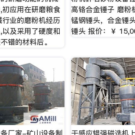
,初应用在研磨粮食
高铬合金锤子 磨粉
械行业的磨粉机经历
锰钢锤头，合金锤
,以及采用了硬度和
锤头 报价：￥ 15,00
较不错的材料后。
备厂家-矿山设备制
干感应辊强磁选机