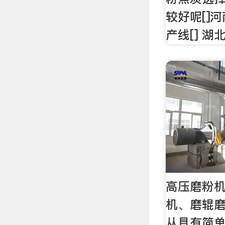
较好呢[]
产线[] 湖
高压磨粉机
机、磨辊磨
从具有简