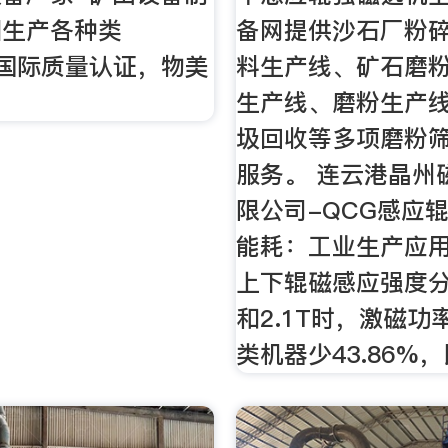
团生产各种类
备网提供沙石厂粉
00国际质量认证，物美
料生产线、矿石磨
生产线、磨粉生产
圾回收等多项磨粉
服务。 连云港晶州
限公司-QCG感应辊
能耗：工业生产应
上下辊磁感应强度分别
和2.1T时，激磁功
类机器少43.86%