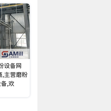
砂粉设备网
应商,主营磨粉
备,欢