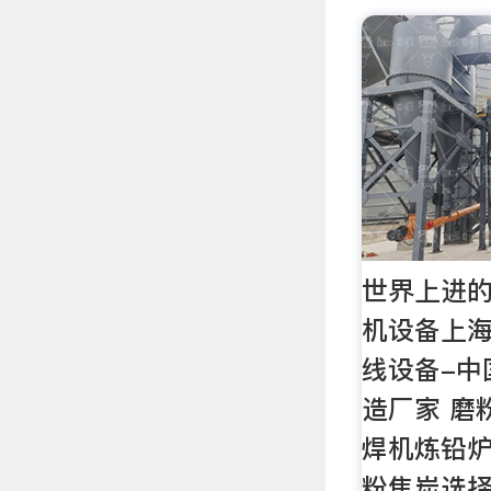
世界上进的
机设备上
线设备-中
造厂家 磨
焊机炼铅
粉焦炭选