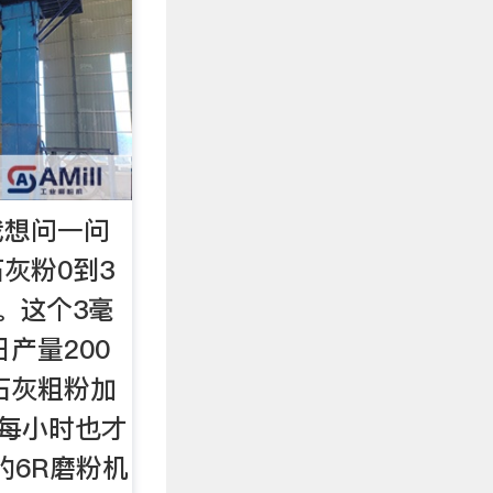
我想问一问
灰粉0到3
。这个3毫
产量200
石灰粗粉加
,每小时也才
的6R磨粉机