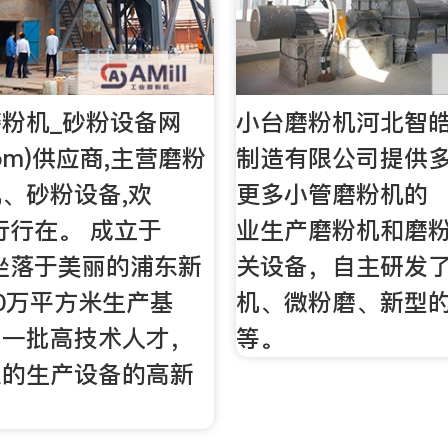
磨粉机_砂粉设备网
小台磨粉机河北智
.Com)供应商,主营磨粉
制造有限公司提供
、砂粉设备,欢
更多小管磨粉机的 （c
,行行在。 成立于
业生产磨粉机和磨
，坐落于美丽的浦东新
关设备，自主研发
0万平方米生产基
机、微粉磨、新型
了一批高技术人才，
等。
业的生产设备的高新
。