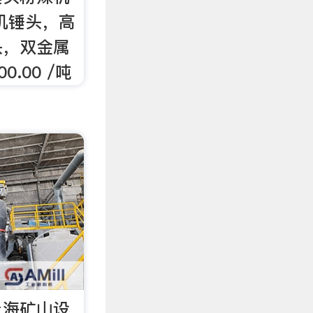
机锤头，高
头，双金属
0.00 /吨
上海矿山设