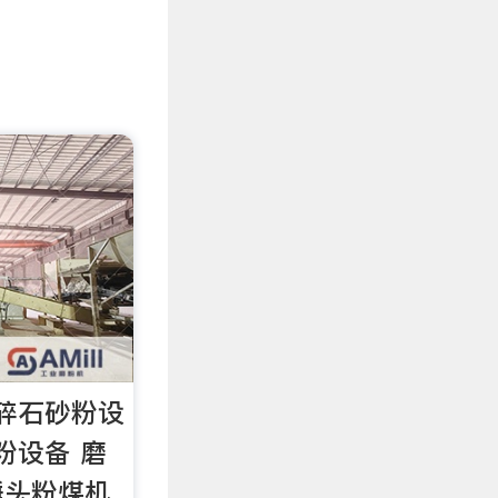
碎石砂粉设
粉设备 磨
锤头粉煤机