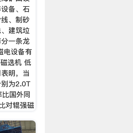
碎设备、石
粉线、制砂
线、建筑垃
筛分一条龙
磁电设备有
磁选机 低
用表明，当
为2.0T
率比国外同
，比对辊强磁