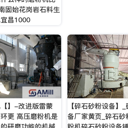
河南固始花岗岩石料生
北宜昌1000
【】-改进版雷蒙
【碎石砂粉设备】_
环更 高压磨粉机是
备厂家黄页_碎石砂
单的研磨功能的机械
粉机碎石砂粉设备