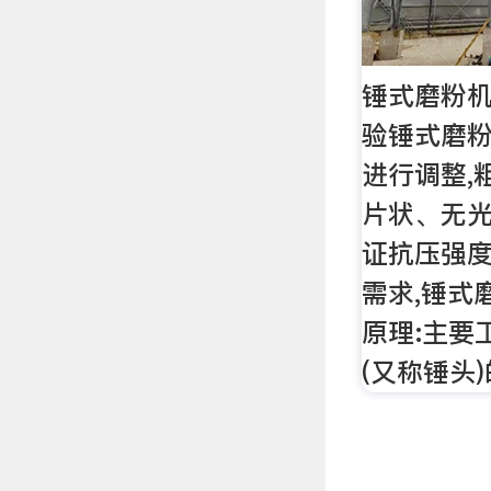
锤式磨粉机
验锤式磨
进行调整,
片状、无
证抗压强
需求,锤式
原理:主要
(又称锤头