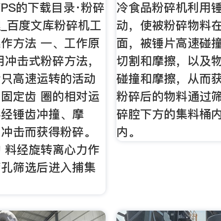
PS的下载目录·粉碎
冷食品粉碎机利用
_百度文库粉碎机工
动，使被粉碎物料
作方法 一、工作原
面，被锤片高速碰
用冲击式粉碎方法，
切割和摩擦，以及
六只高速运转的活动
碰撞和摩擦，从而
固定齿 圈的相对运
粉碎后的物料通过
料经锤齿冲撞、摩
碎腔下方的集料桶
间冲击而获得粉碎。
内。
 料经旋转离心力作
筛孔筛选后进入捕集