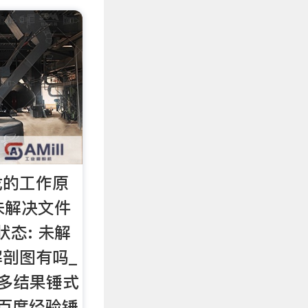
龙的工作原
未解决文件
态: 未解
剖图有吗_
更多结果锤式
百度经验锤