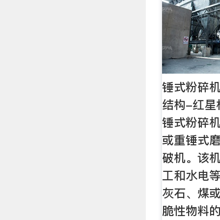
锤式粉碎机
结构-红星
锤式粉碎
或重锤式
破机。该
工和水电
灰石、煤
脆性物料