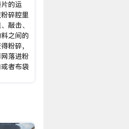
锤片的运
在粉碎腔里
撞、敲击、
物料之间的
获得粉碎，
筛网落进粉
内或者布袋