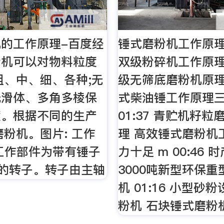
的工作原理-百度经
锤式磨粉机工作原理
粉机可以对物料粒度
双级粉碎机工作原理
粗、中、细、各种;无
级无筛底磨粉机原理 0
光滑体、多角多棱保
式柴油锤工作原理
度。根据不同的生产
01:37 青贮机籽
磨粉机。图片: 工作
理 高效锤式磨粉机
工作部件为带有锤子
力十足 m 00:46 
)的转子。转子由主轴
3000吨新型环保
机 01:16 小型砂
粉机 石块锤式磨粉