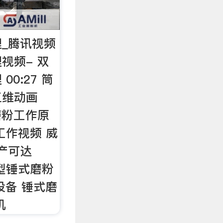
_腾讯视频
视频- 双
0:27 筒
三维动画
粒磨粉工作原
工作视频 威
时产可达
重型锤式磨粉
粉设备 锤式磨
机