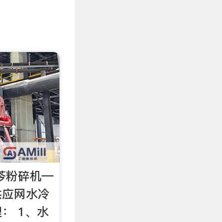
芩粉碎机—
供应网水冷
： 1、水