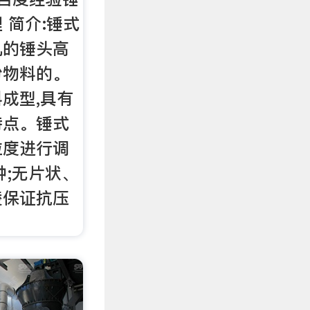
 简介:锤式
机的锤头高
粉物料的。
成型,具有
特点。锤式
粒度进行调
种;无片状、
棱保证抗压