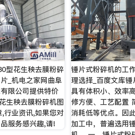
30型花生秧去膜粉碎
锤片式粉碎机的工
图片_机电之家网曲阜
理选择_百度文库锤
械有限公司提供特价
具有体积小、效率
型花生秧去膜粉碎机图
修方便、工艺配置 
章,行业资讯,如果您对
消耗低等优点。因
品服务感兴趣,请!
加工中，普遍选用
机。 一、锤片式粉