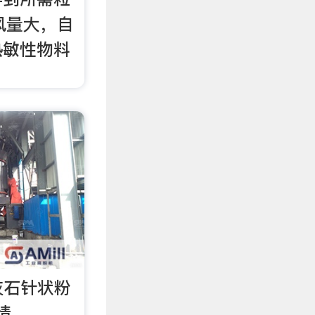
风量大，自
热敏性物料
灰石针状粉
情