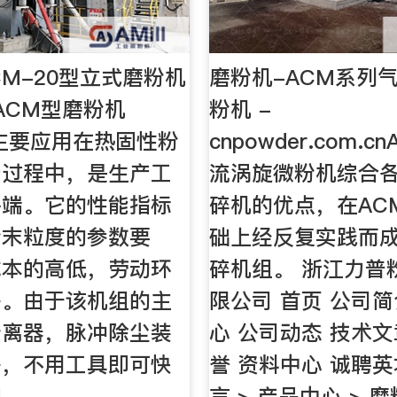
CM-20型立式磨粉机
磨粉机-ACM系列
ACM型磨粉机
粉机 -
主要应用在热固性粉
cnpowder.com.
产过程中，是生产工
流涡旋微粉机综合
终端。它的性能指标
碎机的优点，在AC
粉末粒度的参数要
础上经反复实践而
成本的高低，劳动环
碎机组。 浙江力普
等。由于该机组的主
限公司 首页 公司简
分离器，脉冲除尘装
心 公司动态 技术文
等，不用工具即可快
誉 资料中心 诚聘英
理。
言 > 产品中心 > 