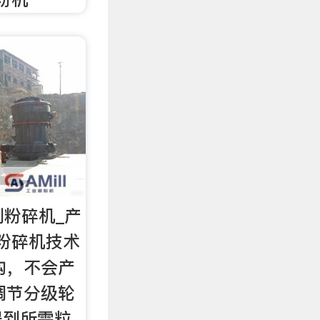
列粉碎机_产
列粉碎机技术
构，不会产
调节分级轮
得到所需粒