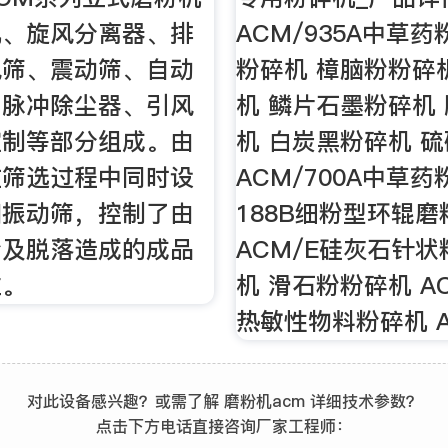
机、旋风分离器、排
ACM/935A中草药
风筛、震动筛、自动
粉碎机 樟脑粉粉碎
、脉冲除尘器、引风
机 鳞片石墨粉碎机
控制等部分组成。由
机 白炭黑粉碎机 
在筛选过程中同时设
ACM/700A中草药
和振动筛，控制了由
188B细粉型环辊磨
粉及脱落造成的成品
ACM/E硅灰石针
粒。
机 滑石粉粉碎机 A
热敏性物料粉碎机 A
对此设备感兴趣？或需了解 磨粉机acm 详细技术参数？
点击下方电话直接咨询厂家工程师：