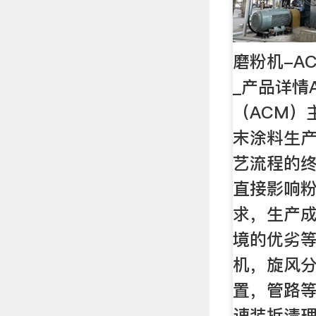
磨粉机-A
_产品详情
（ACM）
末涂料生
艺流程的
直接影响
求，生产
境的优劣
机，旋风
置，管路
速装拆清