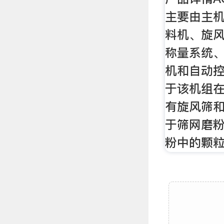
主要由主
料机、旋
称量系统
机和自动
于该机组
有旋风筛
于筛网磨
粉中的颗