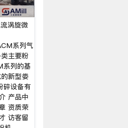
气流涡旋微
cnACM系列气
各类主要粉
M系列的基
成的新型娄
粉碎设备有
介 产品中
章 资质荣
才 访客留
磨粉机