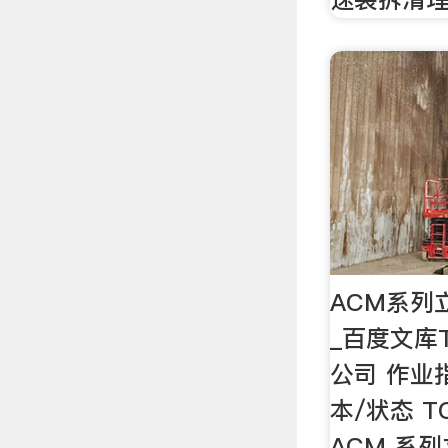
ACM系列
_百度文库T
公司 作业
本/状态 TC
ACM 系