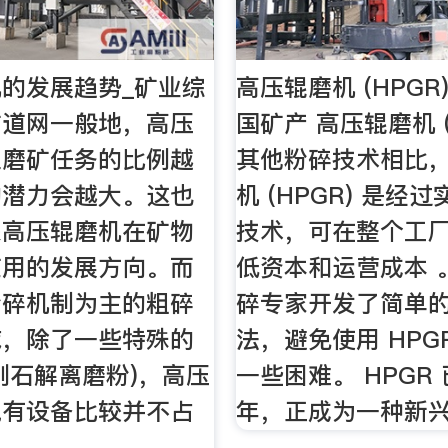
的发展趋势_矿业综
高压辊磨机 (HPGR) 
矿道网一般地，高压
国矿产 高压辊磨机 (
担磨矿任务的比例越
其他粉碎技术相比
的潜力会越大。这也
机 (HPGR) 是经
来高压辊磨机在矿物
技术，可在整个工
应用的发展方向。而
低资本和运营成本 。
粉碎机制为主的粗碎
碎专家开发了简单
域，除了一些特殊的
法，避免使用 HPG
刚石解离磨粉)，高压
一些困难。 HPGR
现有设备比较并不占
年，正成为一种新