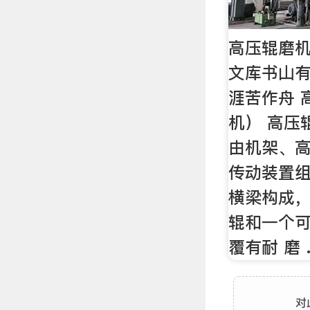
高压辊磨机
文库书山
涯苦作舟 
机） 高压
由机架、
传动装置组
横梁构成
辊和一个
覆有耐 磨 
对