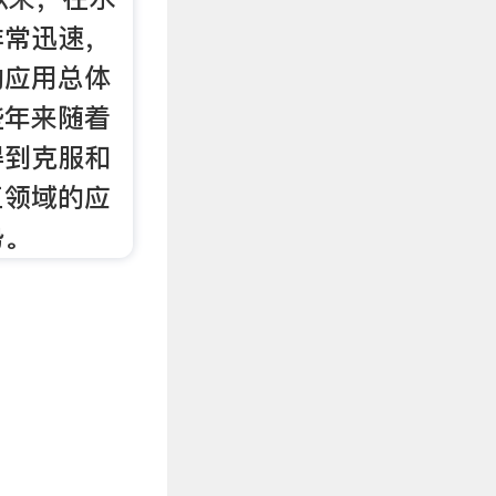
非常迅速，
的应用总体
些年来随着
得到克服和
工领域的应
势。