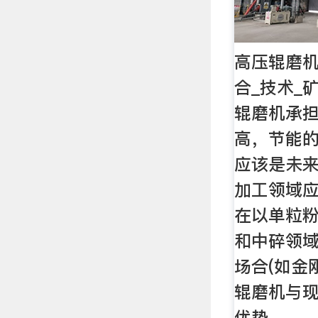
高压辊磨机
合_技术_
辊磨机承
高，节能
应该是未
加工领域
在以单粒
和中碎领
场合(如金
辊磨机与
优势。