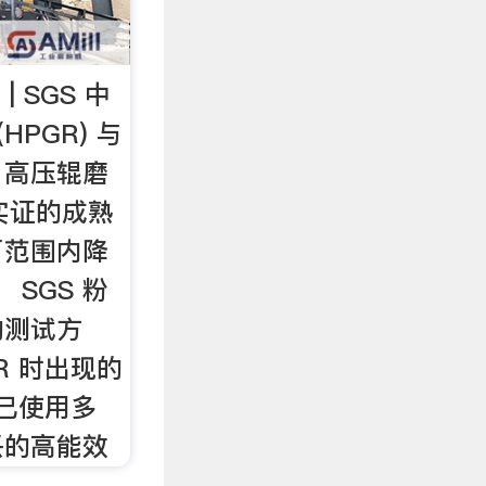
| SGS 中
HPGR) 与
，高压辊磨
过实证的成熟
厂范围内降
 SGS 粉
的测试方
R 时出现的
 已使用多
兴的高能效