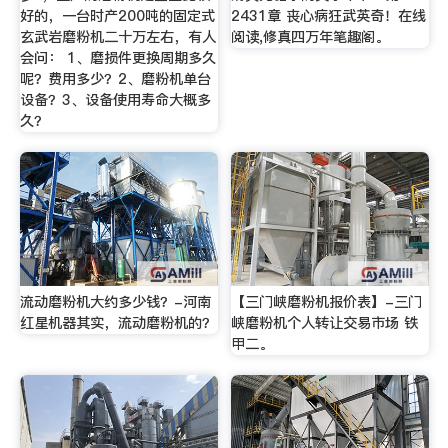
好的，一台时产200吨的固定式
2431章 丧心病狂武英奇！在线
玄武岩磨粉机二十万左右，有人
阅读,修真四万年笔趣阁。
会问： 1、磨损件更换周期多久
呢？费用多少？2、磨粉机单台
设备？3、设备使用寿命大概多
久？
流动磨粉机大约多少钱？-河南
【三门峡磨粉机报价表】-三门
红星机器其实，流动磨粉机的？
峡磨粉机个人转让交易市场 铁
甲二。