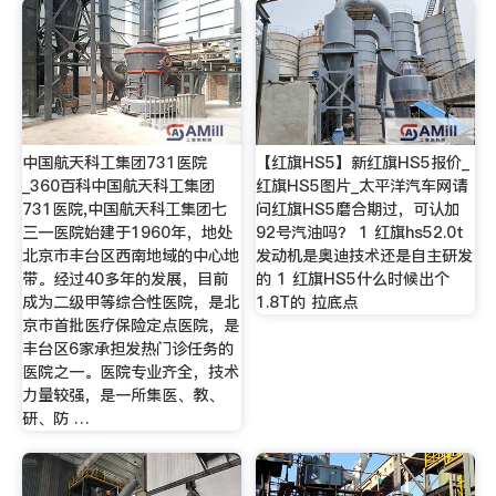
中国航天科工集团731医院
【红旗HS5】新红旗HS5报价_
_360百科中国航天科工集团
红旗HS5图片_太平洋汽车网请
731医院,中国航天科工集团七
问红旗HS5磨合期过，可认加
三一医院始建于1960年，地处
92号汽油吗？ 1 红旗hs52.0t
北京市丰台区西南地域的中心地
发动机是奥迪技术还是自主研发
带。经过40多年的发展，目前
的 1 红旗HS5什么时候出个
成为二级甲等综合性医院，是北
1.8T的 拉底点
京市首批医疗保险定点医院，是
丰台区6家承担发热门诊任务的
医院之一。医院专业齐全，技术
力量较强，是一所集医、教、
研、防 …