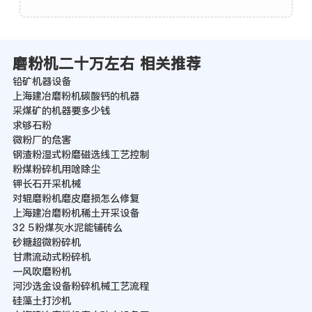
磨粉机二十万左右 相关推荐
铅矿机器设备
上海建冶磨粉机碳酸钙的机器
采煤矿的机器要多少钱
求够石粉
微粉厂的危害
钢渣粉湿式粉磨磁选线工艺控制
粉煤粉碎机用啥除尘
钾长石开采机械
对辊磨粉机磨皮磨损怎么修复
上海建冶磨粉机稀土开采设备
32 5粉煤灰水泥能铺砖么
砂糖超微粉碎机
甘肃流动式粉碎机
一风吹磨粉机
河沙选金设备粉碎机械工艺流程
硅藻土打沙机