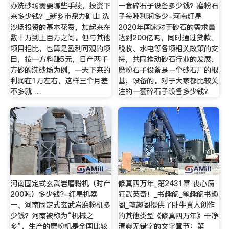
办洗砂场需要哪些手续，投资下
一套碎石子设备多少钱？磨粉石
来多少钱？_新乡市鼎力矿山 洗
子每吨利润多少-河南红星
沙场投资的基本花费，加起来在
2020年国家对于砂石的需求量
数十万到上百万之间。但与其他
达到200亿吨，同时通过贷款、
项目相比，也算是盈利可观的项
税收、水电等各项相关政策的支
目，按一方料赚5元，日产两千
持，共同推动砂石行业的发展。
方砂的洗砂场为例，一天下来的
磨粉石子设备是一个砂石厂的根
利润在1万左右，这样三个月差
基，设备的。对于大家都比较关
不多就 …
注的一套碎石子设备多少钱？
河南固定式玄武岩磨粉机（时产
修真四万年_第2431章 丧心病
200吨）多少钱?-红星机器
狂武英奇！_书趣阁_笔趣阁书趣
一、河南固定式玄武岩磨粉机多
阁_笔趣阁提供了卧牛真人创作
少钱？河南被称为“机械之
的其他类型《修真四万年》干净
乡”，生产的磨粉机是全国比较
清爽无错字的文字章节：第