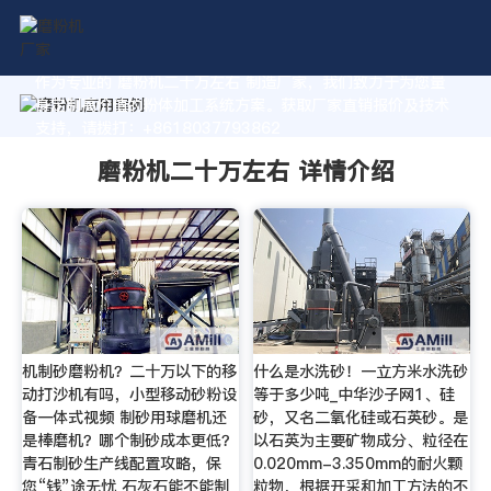
作为专业的 磨粉机二十万左右 制造厂家，我们致力于为您量
身定制高价值的粉体加工系统方案。获取厂家直销报价及技术
支持，请拨打：+8618037793862
磨粉机二十万左右 详情介绍
机制砂磨粉机？二十万以下的移
什么是水洗砂！一立方米水洗砂
动打沙机有吗，小型移动砂粉设
等于多少吨_中华沙子网1、硅
备一体式视频 制砂用球磨机还
砂，又名二氧化硅或石英砂。是
是棒磨机？哪个制砂成本更低？
以石英为主要矿物成分、粒径在
青石制砂生产线配置攻略，保
0.020mm-3.350mm的耐火颗
您“钱”途无忧 石灰石能不能制
粒物，根据开采和加工方法的不