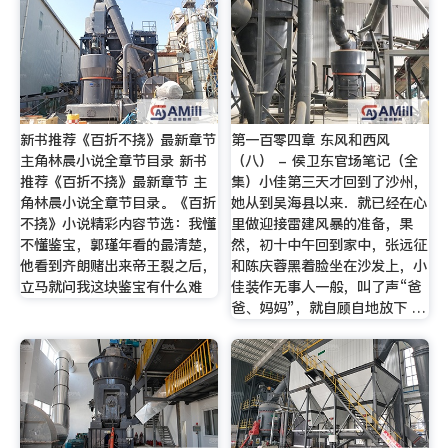
新书推荐《百折不挠》最新章节
第一百零四章 东风和西风
主角林晨小说全章节目录 新书
（八） - 侯卫东官场笔记（全
推荐《百折不挠》最新章节 主
集）小佳第三天才回到了沙州，
角林晨小说全章节目录。《百折
她从到吴海县以来．就已经在心
不挠》小说精彩内容节选：我懂
里做迎接雷建风暴的准备，果
不懂鉴宝，郭瑾年看的最清楚，
然，初十中午回到家中，张远征
他看到齐朗赌出来帝王裂之后，
和陈庆蓉黑着脸坐在沙发上，小
立马就问我这块鉴宝有什么难
佳装作无事人一般，叫了声“爸
爸、妈妈”，就自顾自地放下 …