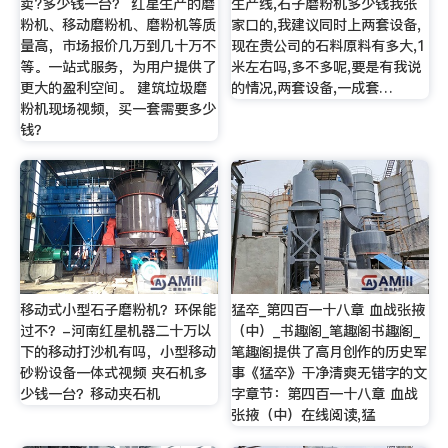
卖?多少钱一台？ 红星生产的磨
生产线,石子磨粉机多少钱我张
粉机、移动磨粉机、磨粉机等质
家口的,我建议同时上两套设备,
量高，市场报价几万到几十万不
现在贵公司的石料原料有多大,1
等。一站式服务，为用户提供了
米左右吗,多不多呢,要是有我说
更大的盈利空间。 建筑垃圾磨
的情况,两套设备,一成套…
粉机现场视频，买一套需要多少
钱？
移动式小型石子磨粉机？环保能
猛卒_第四百一十八章 血战张掖
过不？-河南红星机器二十万以
（中）_书趣阁_笔趣阁书趣阁_
下的移动打沙机有吗，小型移动
笔趣阁提供了高月创作的历史军
砂粉设备一体式视频 夹石机多
事《猛卒》干净清爽无错字的文
少钱一台？移动夹石机
字章节：第四百一十八章 血战
张掖（中）在线阅读,猛