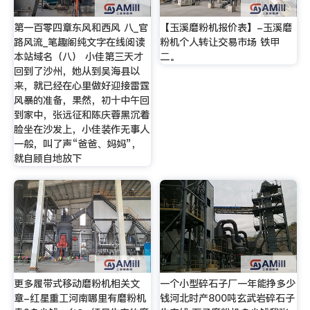
第一百零四章东风和西风 八_官
【玉溪磨粉机报价表】-玉溪磨
路风流_笔趣阁纯文字在线阅读
粉机个人转让交易市场 铁甲
本站域名（八） 小佳第三天才
二。
回到了沙州，她从到吴海县以
来，就已经在心里做好迎接雷霆
风暴的准备，果然，初十中午回
到家中，张远征和陈庆蓉黑沉着
脸坐在沙发上，小佳装作无事人
一般，叫了声“爸爸、妈妈”，
就自顾自地放下
更多履带式移动磨粉机相关文
一个小型碎石子厂一年能挣多少
章-红星重工河南哪里有磨粉机
钱河北时产800吨玄武岩碎石子