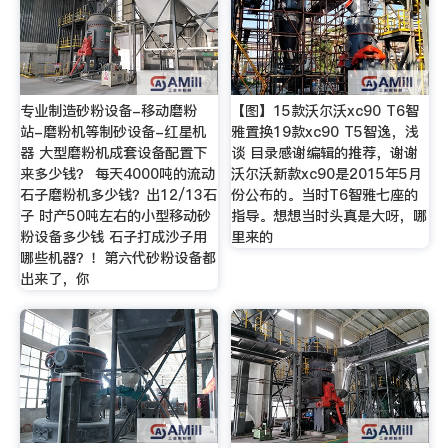
专业制造砂粉设备-移动磨粉
【图】15款沃尔沃xc90 T6智
站-磨粉机等制砂设备-红星机
雅置换19款xc90 T5智逸，浅
器 大型磨粉机成套设备配置下
谈 目录感谢编辑的推荐，谢谢
来多少钱？ 每天4000吨的流动
沃尔沃新款xc90是2015年5月
石子磨粉机多少钱？出12/13石
份公布的。当时T6智雅七座的
子 时产50吨左右的小型移动砂
指导。想想当时头真是大呀，哪
粉设备多少钱 石子打成沙子用
里来的
哪些机器？！第六代砂粉设备都
出来了，你