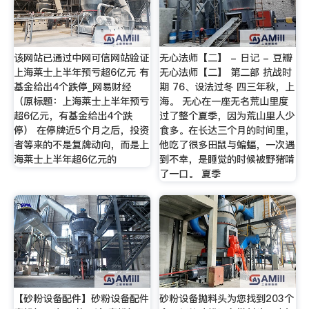
该网站已通过中网可信网站验证
无心法师【二】 - 日记 - 豆瓣
上海莱士上半年预亏超6亿元 有
无心法师【二】 第二部 抗战时
基金给出4个跌停_网易财经
期 76、设法过冬 四三年秋，上
（原标题：上海莱士上半年预亏
海。 无心在一座无名荒山里度
超6亿元，有基金给出4个跌
过了整个夏季，因为荒山里人少
停） 在停牌近5个月之后，投资
食多。在长达三个月的时间里，
者等来的不是复牌动向，而是上
他吃了很多田鼠与蝙蝠，一次遇
海莱士上半年超6亿元的
到不幸，是睡觉的时候被野猪啃
了一口。 夏季
【砂粉设备配件】砂粉设备配件
砂粉设备抛料头为您找到203个