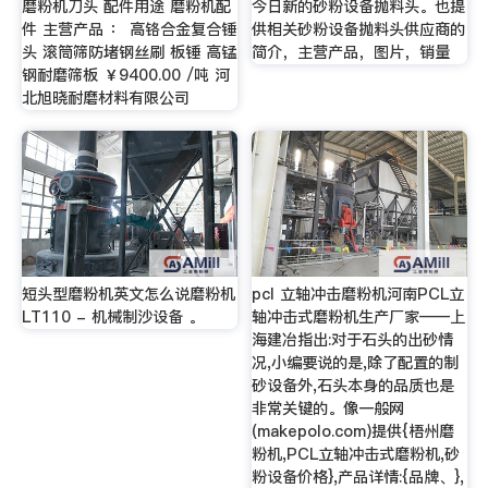
磨粉机刀头 配件用途 磨粉机配
今日新的砂粉设备抛料头。也提
件 主营产品 ： 高铬合金复合锤
供相关砂粉设备抛料头供应商的
头 滚筒筛防堵钢丝刷 板锤 高锰
简介，主营产品，图片，销量
钢耐磨筛板 ￥9400.00 /吨 河
北旭晓耐磨材料有限公司
短头型磨粉机英文怎么说磨粉机
pcl 立轴冲击磨粉机河南PCL立
LT110 - 机械制沙设备 。
轴冲击式磨粉机生产厂家——上
海建冶指出:对于石头的出砂情
况,小编要说的是,除了配置的制
砂设备外,石头本身的品质也是
非常关键的。像一般网
(makepolo.com)提供{梧州磨
粉机,PCL立轴冲击式磨粉机,砂
粉设备价格},产品详情:{品牌、},