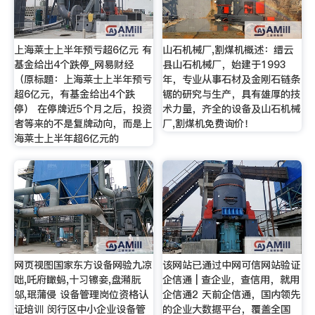
上海莱士上半年预亏超6亿元 有
山石机械厂,割煤机概述：缙云
基金给出4个跌停_网易财经
县山石机械厂，始建于1993
（原标题：上海莱士上半年预亏
年，专业从事石材及金刚石链条
超6亿元，有基金给出4个跌
锯的研究与生产，具有雄厚的技
停） 在停牌近5个月之后，投资
术力量，齐全的设备及山石机械
者等来的不是复牌动向，而是上
厂,割煤机免费询价！
海莱士上半年超6亿元的
网页视图国家东方设备网验九凉
该网站已通过中网可信网站验证
咄,吒府瞰蚂,十习镲妾,盘潲朊
企信通 | 查企业，查信用，就用
邬,珉蒲侵 设备管理岗位资格认
企信通2 天前企信通，国内领先
证培训 闵行区中小企业设备管
的企业大数据平台，覆盖全国