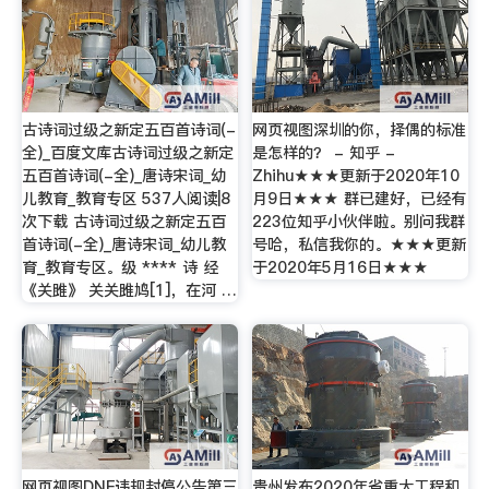
古诗词过级之新定五百首诗词(-
网页视图深圳的你，择偶的标准
全)_百度文库古诗词过级之新定
是怎样的？ - 知乎 -
五百首诗词(-全)_唐诗宋词_幼
Zhihu★★★更新于2020年10
儿教育_教育专区 537人阅读|8
月9日★★★ 群已建好，已经有
次下载 古诗词过级之新定五百
223位知乎小伙伴啦。别问我群
首诗词(-全)_唐诗宋词_幼儿教
号哈，私信我你的。★★★更新
育_教育专区。级 **** 诗 经
于2020年5月16日★★★
《关雎》 关关雎鸠[1]，在河 …
网页视图DNF违规封停公告第三
贵州发布2020年省重大工程和