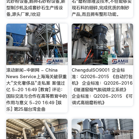
式砂粉设备,鹅卵石砂粉设备,新
石"磨粉原理及技术,不但能够实
型制沙机及成套砂石生产线设
现石料的细碎,完成优质的制砂
备,源头厂家,!欢迎
产品,而且拥有整形功能。
滚动新闻-中新网 - China
ChengduISO9001 企业标
News Service上海海关破获重
准：Q2026-2015 《自动打包
大“文化奢侈品”走私案 案值过
机》 企业标准：Q2026-2016
亿 5-20 16:49 [教育] 评论：
《隧道窑烟气脱硫除尘系统》
国际交流与合作在高等教育中的
企业标准：Q2026-2015 《可
作用与意义 5-20 16:49 [娱
调式高细磨粉机》
乐] 第25届台湾金曲