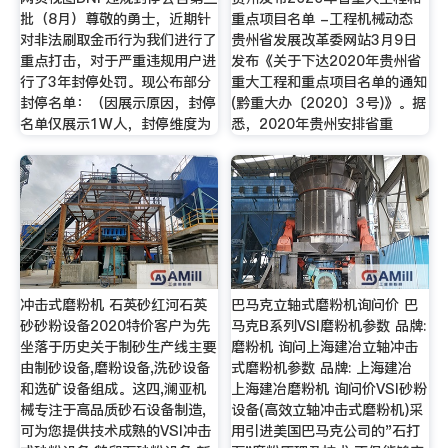
批（8月）尊敬的勇士，近期针
重点项目名单 -工程机械动态
对非法刷取金币行为我们进行了
贵州省发展改革委网站3月9日
重点打击，对于严重违规用户进
发布《关于下达2020年贵州省
行了3年封停处罚。现公布部分
重大工程和重点项目名单的通知
封停名单：（因展示原因，封停
(黔重大办〔2020〕3号)》。据
名单仅展示1W人，封停维度为
悉，2020年贵州安排省重
冲击式磨粉机 石英砂红河石英
巴马克立轴式磨粉机询问价 巴
砂砂粉设备2020特价客户为先
马克B系列VSI磨粉机参数 品牌:
坐落于历史关于制砂生产线主要
磨粉机 询问上海建冶立轴冲击
由制砂设备,磨粉设备,洗砂设备
式磨粉机参数 品牌: 上海建冶
和选矿设备组成。这四,澜亚机
上海建冶磨粉机 询问价VSI砂粉
械专注于高品质砂石设备制造,
设备(高效立轴冲击式磨粉机)采
可为您提供技术成熟的VSI冲击
用引进美国巴马克公司的"石打