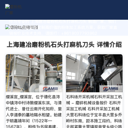
作为专业的 上海建冶磨粉机石头打麻机刀头 制造厂家，我们
致力于为您量身定制高价值的粉体加工系统方案。获取厂家直
销报价及技术支持，请拨打：+8618037793862
上海建冶磨粉机石头打麻机刀头 详情介绍
缨溪宫_缨溪宫，位于德化县浔
石料场开采机械石料开采加工机
中镇浔中村诗敦缨溪东滨，与清
械 - 磨碎机械设备报价 石料开
代进士、曾任云南开化知府、里
采加工机械 石料开采加工机械
人李道泰的墓地隔水相望。始建
大营石料场位于宝丰县大营乡乔
于明嘉靖年间（1522年—
岭村东南，距本施工段约，料场
1567年），相传为书房易建。
北部紧靠大营镇观音堂乡级公路