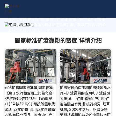
作为专业的 国家标准矿渣微粉的密度 制造厂家，我们致力于
为您量身定制高价值的粉体加工系统方案。获取厂家直销报价
及技术支持，请拨打：+8618037793862
国家标准矿渣微粉的密度 详情介绍
s95矿粉国家标准年,国家标准
矿渣微粉的应用和矿渣硅酸盐水
《用于水泥和混凝土的粒化高
泥-|矿渣微粉的应用和矿渣硅酸
炉.矿粉(级)在混凝土中的掺量
关键词： |矿渣微粉的应用和矿
(1)“单掺”矿粉时,可按等量取代
渣硅酸盐水泥|||| 机器视觉| 烟草
原则 双实矿粉 四川双实建筑新
机械; 2000年之后，粉磨设备
材料有限公司是一家专业生产
节能技术和矿渣微粉应用技术研