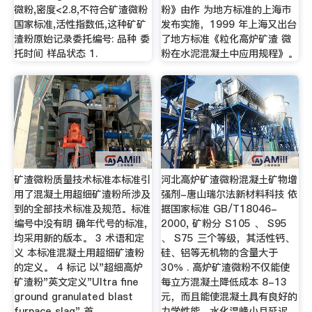
微粉,密度<2.8,不符合矿渣微粉
粉》由作 为地方标准的上海市
国家标准,活性指数低,这种矿矿
发布实施，1999 年上海又出台
渣粉原始记录委托编号: 品种 委
了地方标准《粒化高炉矿渣 微
托时间 样品状态 1.
粉在水泥混凝土中应用规程》。
矿渣微粉质量技术标准本标准引
河北高炉矿渣微粉混凝土矿物增
用了混凝土用超细矿渣粉所涉及
强剂-唐山瑞尔法新材料科技 依
到的全部技术标准及规范。标准
据国家标准 GB/T18046-
编号中没有明 确年代号的标准,
2000, 矿粉分 S105 、 S95
均采用新的版本。 3 术语和定
、 S75 三个等级，其活性钙、
义 本标准混凝土用超细矿渣粉
硅、铝等无机物的含量大于
的定义。 4 标记 以"超细高炉
30％ . 高炉矿渣微粉不仅能使
矿渣粉"英文定义"Ultra fine
每立方混凝土降低成本 8-13
ground granulated blast
元，而且能使混凝土具有良好的
furnace slag" 首
力学性能，水化温峰小且延迟，