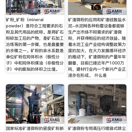
矿粉_矿粉（mineral
矿渣微粉的应用和矿渣硅酸盐水
powder）是符合工程要求的石
泥-水泥网各种粉磨设备都能够
粉及其代用品的统称。是将矿石
生产出市场不同需求的矿渣微
粉碎加工后的产物，是矿石加工
粉，并获得相应的经济效益。随
冶炼等的第一步骤，也是最重要
着水泥工业产业结构调整政策力
的步骤之一。矿粉的亲水系数是
度的加大，在大力发展循环经济
单位矿粉在同体积水（极性分
的推动下，矿渣微粉的产量年年
子）中和同体积煤油（非极性分
翻番，目前已接近年产1000万
子）中的膨胀的体积之比值。
吨，建材行业内一个新兴产业正
逐步在形成。 什么是
国家标准矿渣微粉的密度矿粉新
矿渣微粉专用高压行喷袋式除尘