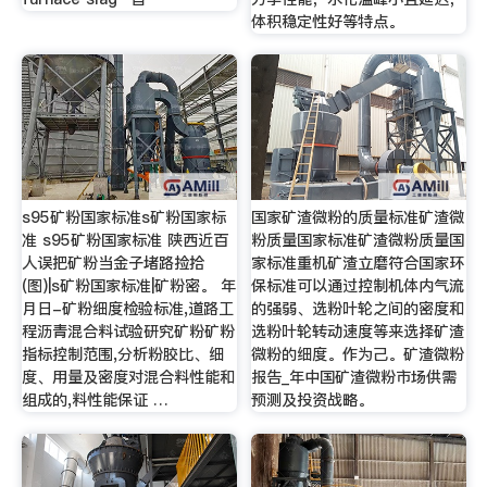
体积稳定性好等特点。
s95矿粉国家标准s矿粉国家标
国家矿渣微粉的质量标准矿渣微
准 s95矿粉国家标准 陕西近百
粉质量国家标准矿渣微粉质量国
人误把矿粉当金子堵路捡拾
家标准重机矿渣立磨符合国家环
(图)|s矿粉国家标准|矿粉密。 年
保标准可以通过控制机体内气流
月日-矿粉细度检验标准,道路工
的强弱、选粉叶轮之间的密度和
程沥青混合料试验研究矿粉矿粉
选粉叶轮转动速度等来选择矿渣
指标控制范围,分析粉胶比、细
微粉的细度。作为己。矿渣微粉
度、用量及密度对混合料性能和
报告_年中国矿渣微粉市场供需
组成的,料性能保证 …
预测及投资战略。