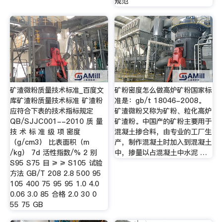
规范
矿渣微粉质量技术标准_百度文
矿粉密度怎么做高炉矿粉国家标
库矿渣粉质量技术标准 矿渣粉
准是：gb/t 18046-2008。
应符合下表的技术指标规定
矿渣微粉又称为矿粉、粒化高炉
QB/SJJC001--2010 质 量
矿渣粉。中国产的矿粉主要用于
技 术 标 准 级 项 密度
混凝土掺合料，由专业的工厂生
（g/cm3） 比表面积（m
产，制作混凝土时加入到混凝土
/kg） 7d 活性指数/% 2 别
中，掺量以占混凝土中水泥 …
S95 S75 目 ≥ ≥ S105 试验
方法 GB/T 208 2.8 500 95
105 400 75 95 95 1.0 4.0
0.06 3.0 85 合格 2.0 30 0
55 75 GB