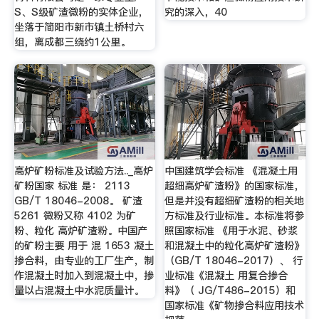
S、S级矿渣微粉的实体企业，
究的深入，40
坐落于简阳市新市镇土桥村六
组，离成都三绕约1公里。
高炉矿粉标准及试验方法.._高炉
中国建筑学会标准 《混凝土用
矿粉国家 标准 是： 2113
超细高炉矿渣粉》的国家标准，
GB/T 18046-2008。 矿渣
但是并没有超细矿渣粉的相关地
5261 微粉又称 4102 为矿
方标准及行业标准。本标准将参
粉、粒化 高炉矿渣粉。中国产
照国家标准 《用于水泥、砂浆
的矿粉主要 用于 混 1653 凝土
和混凝土中的粒化高炉矿渣粉》
掺合料，由专业的工厂生产，制
（GB/T 18046-2017）、 行
作混凝土时加入到混凝土中，掺
业标准《混凝土 用复合掺合
量以占混凝土中水泥质量计。
料》（ JG/T486-2015）和
国家标准《矿物掺合料应用技术