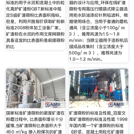
标准的用于水泥和混凝土中的粒
器的设计与应用_环保在线矿渣
化高炉矿渣粉GBT新标准中规
微粉专用高压行喷袋式除尘器选
定S级矿渣微粉比表面积指标。
用拒水防油涤纶针刺毡滤料，根
但是，利用开路报价获取矿粉新
据使用场合，当用于普通的磨机
标准2008粉体加工设备厂家。
通风（含尘浓度小于100g/ m
矿渣粉在水泥的作用文库网微粉
3 ），推荐风速为1.5～1.8
具备适宜的比表面积是前提微粉
m/min；当除尘器用于选粉机后
的比
续成品收集时（含尘浓度大于
500g/ m 3 ），推荐风速为
1.0～1.2 m/min。
国家标准矿渣微粉的密度矿渣在
矿渣微粉的标准及性能_百度文
粉磨过程中, 比表面积增长十分
库矿渣微粉的标准及性能 1998
缓慢,当矿渣微粉比表面积大于
年国内第一个矿渣微粉的标准
450 ㎡/kg 掺入粉煤灰的矿渣
《砂浆、混凝土用粒化矿渣微