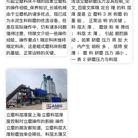
引起立磨料床不稳的因素立磨机
浅谈立磨研磨压力及其控制_论
的操作经验_保养知识_长城机械
文_百度文库稳 定合 理 的料 层
由于立磨机的诸多优点，现已成
厚 度是 立 磨料 3 床 粉磨 的
为水泥生料粉磨的优选设备。但
基 础 ， 正常运 转 的关键 。
是在实际操作中，仍有诸多问题
料 层太 厚 ， 磨效 粉 率 降低
值得注意，特撰文介绍一些操作
； 料层 太 薄 ， 引起 剧烈振
经验。操作要点1.稳定料床维持
动 。如果 研磨 压力 将 加 大
稳定料床，这是辊式磨料床粉磨
， 内产生 细粉 多 ， 层将 变
的基础，正常运转的关键。
薄 ； 磨 料 研磨 压力 减小 。
一 表 2 研磨压力与料层
立磨料层厚度上海:立磨料层厚
度控制对立磨操作的影响 操作
立磨的朋友都知道，立磨料层太
厚粉磨效率会降低，料层太薄又