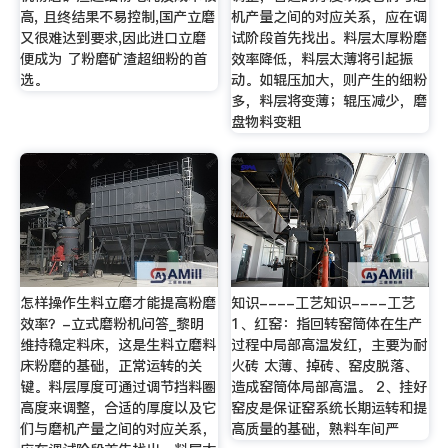
高, 且终结果不易控制,国产立磨
机产量之间的对应关系，应在调
又很难达到要求,因此进口立磨
试阶段首先找出。料层太厚粉磨
便成为 了粉磨矿渣超细粉的首
效率降低，料层太薄将引起振
选。
动。如辊压加大，则产生的细粉
多，料层将变薄；辊压减少，磨
盘物料变粗
怎样操作生料立磨才能提高粉磨
知识----工艺知识----工艺
效率？-立式磨粉机问答_黎明
1、红窑：指回转窑筒体在生产
维持稳定料床，这是生料立磨料
过程中局部高温发红，主要为耐
床粉磨的基础，正常运转的关
火砖 太薄、掉砖、窑皮脱落、
键。料层厚度可通过调节挡料圈
造成窑筒体局部高温。 2、挂好
高度来调整，合适的厚度以及它
窑皮是保证窑系统长期运转和提
们与磨机产量之间的对应关系，
高质量的基础，熟料车间严