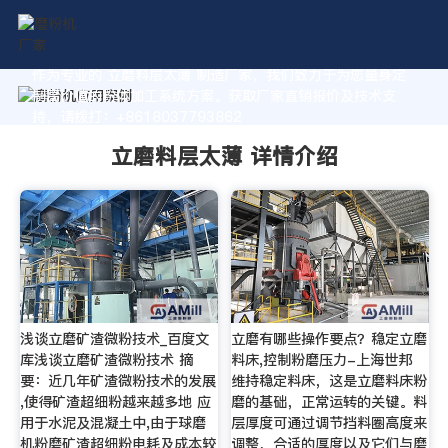
作为专业的 立磨料层太薄 制造厂家，我们致力于为您量身定
制高价值的粉体加工系统方案。获取厂家直销报价及技术支
持，请拨打：+8618037793862
立磨料层太薄 详情介绍
浅谈立磨矿渣微粉技术_百度文
立磨有哪些操作要点？稳定立磨
库浅谈立磨矿渣微粉技术 摘
料床,控制粉磨压力-上海世邦
要：近几年矿渣微粉技术的发展
维持稳定料床，这是立磨料床粉
,使得矿渣超细粉越来越多地 应
磨的基础，正常运转的关键。料
用于水泥及混凝土中,由于球磨
层厚度可通过调节挡料圈高度来
机粉磨矿渣超细粉电耗及成本较
调整，合适的厚度以及它们与磨