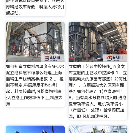
应在调试阶段首先找出。料层太
厚粉磨效率降低，料层太薄将引
起振动。
如何知道立磨料层厚度有多少水
立磨的工艺及中控操作_百度文
泥立磨料层不稳怎么处理_上海
库立磨的工艺及中控操作 1．立
磨粉生产线请高手指教_2 。 控
磨振动大的原因有那些？如何处
制不稳定,料层厚度不均匀引
理？ ．立磨振动大的原因有那
起。料层较薄时,可粉磨物料较
些？如何处理？ 1)立磨喂料：
少,立磨工作效率低下,且料层太
A。当有高水分物料喂入时:进磨
薄
皮带功率偏大，电机功率偏小
（产量低） 处理：给增湿塔加
温，ID 风机加速抽风。