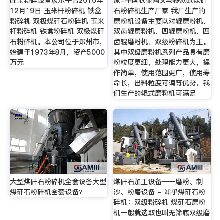
旺宝粉碎设备展示平台2010年
家-中国农业网义马移动式煤矸
12月19日 玉米杆粉碎机 铁盒
石粉碎机生产厂家 我厂生产的
粉碎机 双极煤矸石粉碎机 玉米
磨粉机设备主要以对辊磨粉机、
杆粉碎机 铁盒粉碎机 双极煤矸
双齿辊磨粉机、四辊磨粉机、四
石粉碎机。本公司位于郑州市，
齿辊磨粉机、双级粉碎机为主。
始建于1973年8月，资产5000
其中双级磨粉机系列产品具有磨
万元
粉粒度更细，处理能力更大，操
作简单，使用范围更广，使用寿
命长，出料粒度可调等优势，我
们生产的辊式磨粉机可满足
大型煤矸石粉碎机全套设备大型
煤矸石加工设备——磨粉、制
煤矸石粉碎机全套设备？
沙、粉磨设备 - 知乎煤矸石粉
碎机：双级粉碎机 煤矸石磨粉
机一般就选取也叫无筛底双级磨