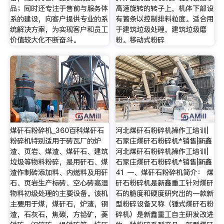
品；同时还专注于售前与服务体
高速旋转的转子上，机体下部设
系的建设，向客户提供专业的系
有篦条以控制排料粒度。适合用
统解决方案，为实现客户和员工
于建筑垃圾处理，建筑垃圾磨
价值较大化不断奋斗。
粉。移动式粉碎
煤矸石粉碎机_360百科煤矸石
河北煤矸石粉碎机操作工培训|
粉碎机特别适用于砖瓦厂的炉
石家庄煤矸石粉碎机*销售|新鑫
渣、页岩、煤渣、煤矸石、建筑
河北煤矸石粉碎机操作工培训|
垃圾等物料粉碎，是用矸石、煤
石家庄煤矸石粉碎机*销售|新鑫
渣作制砖添加料、内燃料及用矸
41 一、煤矸石粉碎机简介： 煤
石、页岩生产标砖、空心砖高湿
矸石粉碎机是新鑫重工针对煤矸
物料初级处理的主要设备。该机
石的脆度和硬度研究出的一款新
主要用于煤，煤矸石，炉渣，钢
型粉碎设备又称（锤式煤矸石粉
渣，石灰石，焦碳，方铅矿，菱
碎机）是新鑫重工自主研发改进