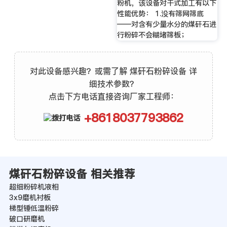
粉机，该设备对干式加工有以下
性能优势： 1.没有筛网筛底
——对含有少量水分的煤矸石进
行粉碎不会糊堵筛板；
对此设备感兴趣？或需了解 煤矸石粉碎设备 详
细技术参数？
点击下方电话直接咨询厂家工程师：
+8618037793862
煤矸石粉碎设备 相关推荐
超细粉碎机液相
3x9磨机衬板
梯型锤低温粉碎
破口研磨机