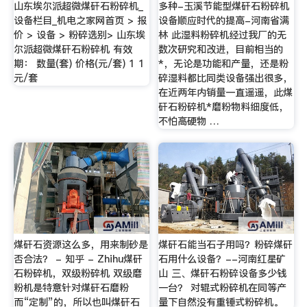
山东埃尔派超微煤矸石粉碎机_
多种-玉溪节能型煤矸石粉碎机
设备栏目_机电之家网首页 > 报
设备顺应时代的提高-河南省满
价 > 设备 > 粉碎选别> 山东埃
林 此湿料粉碎机经过我厂的无
尔派超微煤矸石粉碎机 有效
数次研究和改进，目前相当的
期： 数量(套) 价格(元/套) 1 1
*，无论是功能和产量，还是粉
元/套
碎湿料都比同类设备强出很多，
在近两年内销量一直遥遥，此煤
矸石粉碎机*磨粉物料细度低，
不怕高硬物 …
煤矸石资源这么多，用来制砂是
煤矸石能当石子用吗？粉碎煤矸
否合法？ - 知乎 - Zhihu煤矸
石用什么设备？--河南红星矿
石粉碎机，双级粉碎机 双级磨
山 三、煤矸石粉碎设备多少钱
粉机是特意针对煤矸石磨粉
一台？ 对辊式粉碎机在同等产
而“定制”的，所以也叫煤矸石
量下自然没有重锤式粉碎机。