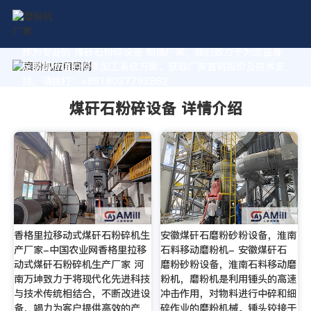
作为专业的 煤矸石粉碎设备 制造厂家，我们致力于为您量身
定制高价值的粉体加工系统方案。获取厂家直销报价及技术支
持，请拨打：+8618037793862
煤矸石粉碎设备 详情介绍
香格里拉移动式煤矸石粉碎机生
安徽煤矸石磨粉砂粉设备，淮南
产厂家-中国农业网香格里拉移
石料移动磨粉机- 安徽煤矸石
动式煤矸石粉碎机生产厂家 河
磨粉砂粉设备，淮南石料移动磨
南万坤致力于将现代化先进科技
粉机，磨粉机是利用锤头的高速
与技术传统相结合，不断改进设
冲击作用，对物料进行中碎和细
备，竭力为客户提供高效的产
碎作业的磨粉机械。锤头铰接于