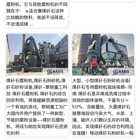
磨粉机，它与其他磨粉机的不同
就在于： a.适合像煤矸石这种
比较脆的物料，底部不设筛底，
不会造成堵 …
煤矸石磨粉机,煤矸石粉碎机,煤
大型、小型煤矸石粉碎机设备|
矸石砂粉设备,煤矸-黎明重工科
煤矸石专用磨粉机现场视频-河
技 煤矸石磨粉机 煤矸石的综合
南 煤矸石是采煤或洗煤过程中
回收利用，将是缓解资源短缺的
排放的固体废物，干基灰分＞
一个有效的途径，黎明重工为广
50%，含碳量低，大量煤矸石
大国内外用户提供了一种新型、
随意堆放会污染大气、水质、土
节能的磨粉设备--煤矸石磨粉
壤，破坏人们赖以生存的环境，
机，将成为助您实现煤矸石资源
因此，实现煤矸石的综合利用迫
化的利 …
在眉睫！移动煤矸石粉碎机一般