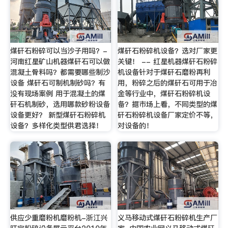
煤矸石粉碎可以当沙子用吗？-
煤矸石粉碎机设备？选对厂家更
河南红星矿山机器煤矸石可以做
关键！ -- 红星机器煤矸石粉碎
混凝土骨料吗？都需要哪些制沙
机设备针对于煤矸石磨粉再利
设备 煤矸石可制机制砂吗？有
用，粉碎之后的煤矸石可用于冶
没有现场案例 用于混凝土的煤
金等行业中，煤矸石粉碎机设
矸石机制砂，选用哪款砂粉设备
备？据市场上看，不同类型的煤
设备更好？ 新型煤矸石粉碎机
矸石粉碎机设备厂家定价不等，
设备？多样化类型供君选择！
对设备的！
供应少重磨粉机磨粉机-浙江兴
义马移动式煤矸石粉碎机生产厂