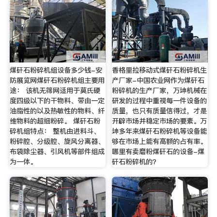
煤矸石粉碎机组设备多少钱-安
香格里拉移动式煤矸石粉碎机生
防展览网煤矸石粉碎机组主要用
产厂家-中国农业网作为煤矸石
途： 该机无筛网适用于莫氏硬
粉碎机的生产厂家，万坤机械在
度四级以下的干物料、带由一定
研发的过程中重视每一件设备的
油脂性的以及热敏性的物料、纤
质量，也只有质量信得过，才是
维物料的超细粉碎。 煤矸石粉
开辟市场并稳定市场的要素。万
碎机组特点： 整机由进料斗、
坤多年来煤矸石粉碎机等设备能
粉碎腔、分级腔、旋风分离器、
够在市场上能有高额的占有率。
布袋除尘器、引风机等部件组成
哪里有卖磨粉煤矸石的设备-煤
为一体。
矸石粉碎机的？