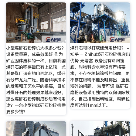
小型煤矸石粉碎机大概多少钱？
煤矸石可以打成建筑用砂吗？ -
设备质量高，成品效果好 作为
知乎 - Zhihu煤矸石粉碎机突出
矿业固体废料的一种，目前我国
优势 无堵塞 设备没有筛网篦
煤矸石的积存量已有上亿吨，尤
底，对物料含水率没有严格要
其是煤厂遍布的山西地区，煤矸
求，不存在糊堵筛板的问题，更
石分布尤为广泛。随着科学技术
不存在细粉不能及时排出，重复
的发展和工艺水平的提高，目前
粉碎的问题。 粒度可调 煤矸石
对煤矸石的处理效果越来越好，
磨粉设备采用独特的双向调隙技
那么煤矸石粉碎制成砂后有何用
术，自己控制出料粒度，粉碎粒
途？一台小型的煤矸石粉碎机需
度可达到1mm以下。
要多少钱？