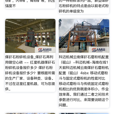
铁矿，闪锌矿，褐铁矿等，抗压
的一种粉碎系列产品，新型煤矸
强度不
石粉碎机的特点是由以前老式粉
碎机的单级变为
煤矸石粉碎机设备_煤矸石再利
科迈机械云南煤矸石磨粉机配置
用做空心砖 -- 红星机器煤矸石
（砚山）-科迈机械-海南在线1
粉碎机设备报价多少 煤矸石粉
天前科迈机械云南煤矸石磨粉机
碎机设备报价多少？要根据所需
配置（砚山）4sbx 移动式磨粉
的生产厂家、设备种类、设备。
斗与固定式磨粉机的性能对比
不过在这里红星机器，可为您提
移动式磨粉斗与传统固定式磨粉
供。
机相比的优势就是体积小，作业
效率高。我们通过二者之间技术
参数进行对比，来简要说明这个
问题。