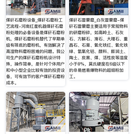
煤矸石磨粉设备_煤矸石磨粉工
煤矸石雷蒙磨_白灰雷蒙磨-煤
艺流程-河南红星机器煤矸石磨
矸石雷蒙磨主要适用于常规物料
粉处理的必备设备是煤矸石磨粉
的研磨粉碎，如高岭土、石灰
机，煤矸石磨粉机替代了早期单
石、方解石、滑石、大理石、重
级有筛底的磨粉机，有效解决了
晶石、石膏、氧化铁红、氧化铁
高湿物料磨粉困难的问题。我公
绿、氢氧化铝、颜料、膨润土、
司生产的煤矸石磨粉机设计特
陶土、炭黑、煤、活性炭等湿度
殊，操作简单，是针对个体用户
小于8%，莫氏硬度在6级以下
和中小型企业比较有效的投资设
的非易燃易爆物料的超细粉加
备，可有效节约客户煤矸石磨粉
工。
成本。