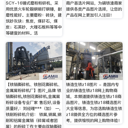
SCY-16锤式磨粉粉碎机，采
商户首选片网站，为磷铁渣商家
用优质火车轮毂钢锻打钢锤，耐
提供各类产品图片选择，让您的
磨性能好。主要磨粉：砖块，建
产品在网上更加引人注目！
筑砂灰块；焦炭，煤矸石，煤
炭；石英砂，大理石板料等等中
等硬度的材料。活
【铁销撕碎机、铁刨花撕碎机、
铸造生铁z18图片 - 是国内专
金属屑粉碎机厂】图片_品牌 铁
业的铸造生铁z18网上购物商
销撕碎机,铁刨花撕碎机,金属屑
城，本频道提供铸造生铁z18商
粉碎设备专业厂家 售后好,设备
品图片，铸造生铁z18精选图片
质量好,：刘经理***（加） 一,
大全等信息，为您选购铸造生铁
铁削粉碎机介绍： 铁屑,钢屑,钢
z18提供全方位的精选图片参
削和铝屑金属销（碎屑或者团
考，提供愉悦的网上购物体验！
屑）的粉碎工作主要由双轴撕碎