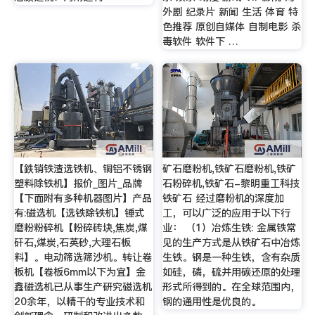
外剧 纪录片 新闻 生活 体育 特
色推荐 原创自媒体 自制电影 杀
毒软件 软件下 …
【鉄销铁渣选铁机、铜铝不锈钢
矿石磨粉机,铁矿石磨粉机,铁矿
塑料除铁机】报价_图片_品牌
石粉碎机,铁矿石-黎明重工科技
【下面附有多种机器图片】产品
铁矿石 经过磨粉机的深度加
有:磁选机【选铁除铁机】锤式
工，可以广泛的应用于以下行
磨粉粉碎机【粉碎砖块,焦炭,煤
业： （1）冶炼生铁: 金属铁常
矸石,煤炭,石英砂,大理石板
见的生产方式是从铁矿石中冶炼
料】。电动筛选筛沙机。转让卷
生铁。钢是一种生铁，含有杂质
板机【卷板6mm以下为宜】金
如硅，磷，硫并用碳还原的处理
鑫磁选机已从事生产研究磁选机
形式所得到的。在全球范围内，
20余年，以精干的专业技术和
钢的通用性是优良的。