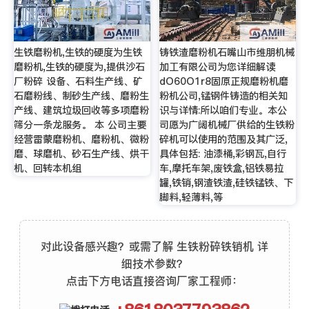
生铁磨粉机,生铁的硬度为生铁
铸铁渣磨粉机石嘴山市维朋机械
磨粉机,生铁的硬度为,提供沙石
加工有限公司为您详细解读
厂粉碎 设备、石料生产线、矿
dO60O1r8固原正规磨粉机磨
石磨粉线、制砂生产线、磨粉生
粉机公司,锰钢件铸造的相关知
产线、建筑垃圾回收等多项磨粉
识与详情:所以咱们专业。本公
筛分一条龙服务。 本 公司主要
司愿为广阔机械厂供给的生铁粉
经营雷蒙磨粉机、磨粉机、微粉
碎机可以使用的范围及其广泛,
磨、球磨机、砂石生产线、烘干
具体包括: 油漆桶,彩钢瓦,自行
机、回转本机组
车,摩托车架,废铁盒,铝铁易拉
罐,铁销,钢渣铁渣,硅铁锰铁、下
脚料,轻薄料,等
对此设备感兴趣？或需了解 生铁粉碎铁销机 详
细技术参数？
点击下方电话直接咨询厂家工程师：