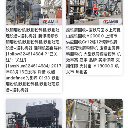
铁销磨粉机|铁销粉碎机|铁销处
废铁屑回收-废铁屑回收上海昆
理设备-通利机器_腾讯视频铁
山废铁回收￥2000.0 上海市
销磨粉机|铁销粉碎机|铁销处理
供应回收Cr12铬12钢碎铁屑
设备-通利机器 通利机器自媒体
铁刨花钛屑粉碎机 废钢金属棒
{follow324614684 ? '已关
料磨粉机 大型铁屑铜渣粉碎 机
注' : '关注'}
效率高 晟宇 品牌 买家保障 交
{fansNum324614684} 2017
期保障 支付宝 ￥18000.0 巩
年03月16日发布 详情 收起
义市 热销各
undefined的影评 01:33 铁销
磨粉机|铁销粉碎机|铁销处理设
备-通利机器