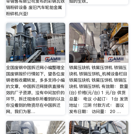
带销售有限公司发布的彩钢瓦铁
细的生铁。
销粉碎设备 废旧汽车轮胎金属
粉碎机兴亚!
全国废钢中国拆迁网小编整理全
铁屑压块机 铁屑压饼机 铁销压
国废钢报价行情如下，望各位废
块机 铁销压饼机_机械设备栏目
钢老板收藏转发，多多支持小编
铁屑压块机 铁屑压饼机 铁销压
的文章，中国拆迁网提供直接有
块机 铁销压饼机 有效期： 数量
效的厂子资源，没有中间加价的
(台) 价格(元/台) 1 元/台 供货
环节，拆迁现场你所看到的以及
总量： 电议 小起订： 1台 发货
你没看到的物资尽在中国拆迁
地址： 江阴 付款方式： 面议
网，我们为客…
发布日期： 访问量： 20 …