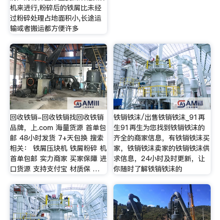
机来进行,粉碎后的铁屑比未经
过粉碎处理占地面积小,长途运
输或者搬运都方便许多
回收铁销-回收铁销找回收铁销
铁销铁沫/出售铁销铁沫_91再
品牌，上.com 海量货源 首单包
生91再生为您找到铁销铁沫的
邮 48小时发货 7+天包换 搜索
齐全的商家信息，有铁销铁沫买
相关： 铁屑压块机 铁屑粉碎 机
家，铁销铁沫卖家的铁销铁沫供
首单包邮 实力商家 买家保障 进
求信息，24小时及时更新，让
口货源 支持支付宝 材质保 …
你随时了解铁销铁沫的