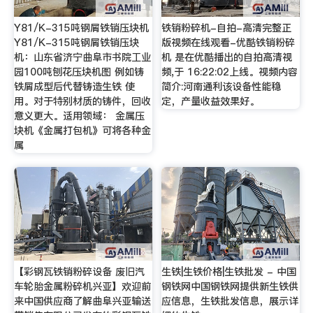
Y81/K-315吨钢屑铁销压块机
铁销粉碎机-自拍-高清完整正
Y81/K-315吨钢屑铁销压块
版视频在线观看-优酷铁销粉碎
机：山东省济宁曲阜市书院工业
机 是在优酷播出的自拍高清视
园100吨刨花压块机图 例如铸
频,于 16:22:02上线。视频内容
铁屑成型后代替铸造生铁 使
简介:河南通利该设备性能稳
用。对于特别材质的铸件，回收
定，产量收益效果好。
意义更大。适用领域： 金属压
块机《金属打包机》可将各种金
属
【彩钢瓦铁销粉碎设备 废旧汽
生铁|生铁价格|生铁批发 - 中国
车轮胎金属粉碎机兴亚】欢迎前
钢铁网中国钢铁网提供新生铁供
来中国供应商了解曲阜兴亚输送
应信息，生铁批发信息，展示详