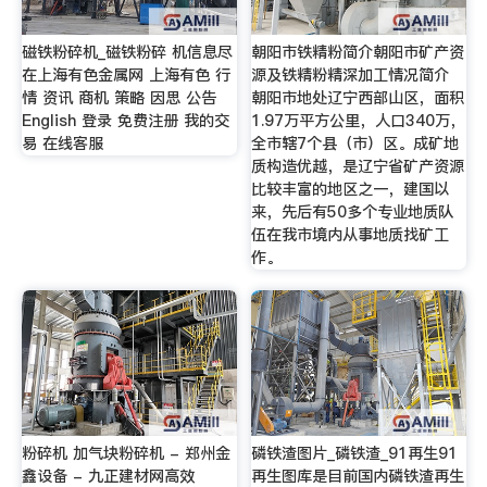
磁铁粉碎机_磁铁粉碎 机信息尽
朝阳市铁精粉简介朝阳市矿产资
在上海有色金属网 上海有色 行
源及铁精粉精深加工情况简介
情 资讯 商机 策略 因思 公告
朝阳市地处辽宁西部山区，面积
English 登录 免费注册 我的交
1.97万平方公里，人口340万，
易 在线客服
全市辖7个县（市）区。成矿地
质构造优越，是辽宁省矿产资源
比较丰富的地区之一，建国以
来，先后有50多个专业地质队
伍在我市境内从事地质找矿工
作。
粉碎机 加气块粉碎机 - 郑州金
磷铁渣图片_磷铁渣_91再生91
鑫设备 - 九正建材网高效
再生图库是目前国内磷铁渣再生