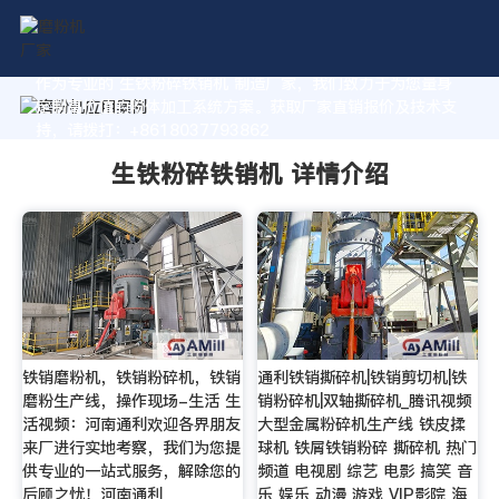
作为专业的 生铁粉碎铁销机 制造厂家，我们致力于为您量身
定制高价值的粉体加工系统方案。获取厂家直销报价及技术支
持，请拨打：+8618037793862
生铁粉碎铁销机 详情介绍
铁销磨粉机，铁销粉碎机，铁销
通利铁销撕碎机|铁销剪切机|铁
磨粉生产线，操作现场-生活 生
销粉碎机|双轴撕碎机_腾讯视频
活视频：河南通利欢迎各界朋友
大型金属粉碎机生产线 铁皮揉
来厂进行实地考察，我们为您提
球机 铁屑铁销粉碎 撕碎机 热门
供专业的一站式服务，解除您的
频道 电视剧 综艺 电影 搞笑 音
后顾之忧！河南通利
乐 娱乐 动漫 游戏 VIP影院 海