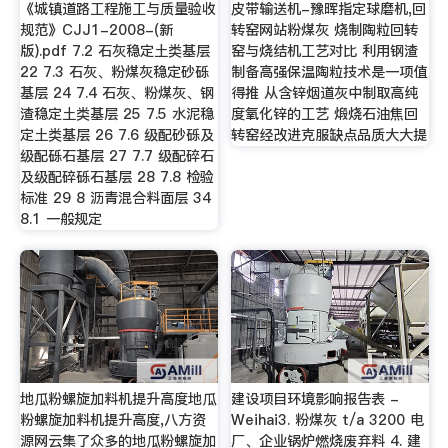
《城镇道路工程施工与质量验收
皮带输送机-豫晖指定球磨机,回
规范》CJJ1-2008-(新
转窑网站粉煤灰 烧制陶粒回转
版).pdf 7.2 石灰稳定土类基层
窑与烧结机工艺对比 利用钢渣
22 7.3 石灰、粉煤灰稳定砂砾
制备高强保温陶粒技术是一项值
基层 24 7.4 石灰、粉煤灰、钢
得推 从含锌烟道灰中制取高纯
渣稳定土类基层 25 7.5 水泥稳
度氧化锌的工艺 煅烧石油焦回
定土类基层 26 7.6 级配砂砾及
转窑经改进克服缺点品质大大提
级配砾石基层 27 7.7 级配碎石
及级配碎砾石基层 28 7.8 检验
标准 29 8 沥青混合料面层 34
8.1 一般规定
地瓜粉螺旋加料机提升高度地瓜
建设项目环境影响报告表 -
粉螺旋加料机提升高度,八方资
Weihai3. 粉煤灰 t/a 3200 电
源网云集了众多的地瓜粉螺旋加
厂、企业锅炉燃烧废弃料 4. 建