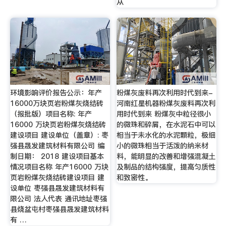
从
环境影响评价报告公示：年产
粉煤灰废料再次利用时代到来-
16000万块页岩粉煤灰烧结砖
河南红星机器粉煤灰废料再次利
（报批版）项目名称: 年产
用时代到来 粉煤灰中粒径很小
16000 万块页岩粉煤灰烧结砖
的微珠和碎屑，在水泥石中可以
建设项目 建设单位（盖章）: 枣
相当于未水化的水泥颗粒，极细
强县晟发建筑材料有限公司 编
小的微珠相当于活泼的纳米材
制日期： 2018 建设项目基本
料，能明显的改善和增强混凝土
情况项目名称 年产16000 万块
及制品的结构强度，提高匀质性
页岩粉煤灰烧结砖建设项目 建
和致密性。
设单位 枣强县晟发建筑材料有
限公司 法人代表 通讯地址枣强
县烧盆屯村枣强县晟发建筑材料
有 …