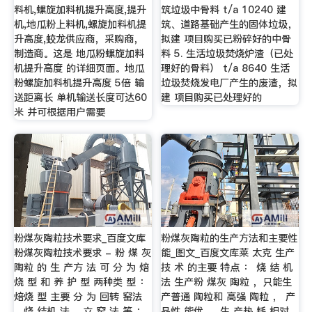
料机,螺旋加料机提升高度,提升
筑垃圾中骨料 t/a 10240 建
机,地瓜粉上料机,螺旋加料机提
筑、道路基础产生的固体垃圾，
升高度,蛟龙供应商，采购商，
拟建 项目购买已粉碎好的中骨
制造商。这是 地瓜粉螺旋加料
料 5. 生活垃圾焚烧炉渣（已处
机提升高度 的详细页面。地瓜
理好的骨料） t/a 8640 生活
粉螺旋加料机提升高度 5倍 输
垃圾焚烧发电厂产生的废渣，拟
送距离长 单机输送长度可达60
建 项目购买已处理好的
米 并可根据用户需要
粉煤灰陶粒技术要求_百度文库
粉煤灰陶粒的生产方法和主要性
粉煤灰陶粒技术要求 - 粉 煤 灰
能_图文_百度文库莱 太克 生产
陶粒 的 生 产方 法 可 分 为 焙
技 术 的主要 特点 ： 烧 结 机
烧 型 和 养 护 型 两种类 型 ：
法 生产粉 煤灰 陶粒 ，只能生
焙烧 型 主要 分 为 回转 窑法
产普通 陶粒和 高强 陶粒 ， 产
、烧 结机 法 、立 窑 法 等 ；
品性 能优 ， 生 产热 耗 相对