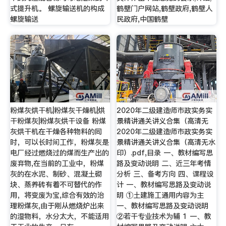
式提升机。 螺旋输送机的构成
鹤壁门户网站,鹤壁政府,鹤壁人
螺旋输送
民政府,中国鹤壁
粉煤灰烘干机|粉煤灰干燥机|烘
2020年二级建造师市政实务实
干粉煤灰|粉煤灰烘干设备 粉煤
景精讲通关讲义合集（高清无
灰烘干机在干燥各种物料的同
2020年二级建造师市政实务实
时，可以长时间工作，粉煤灰是
景精讲通关讲义合集（高清无水
电厂经过燃烧过的煤而生产出的
印）.pdf,目录 一、教材编写思
废弃物,在当前的工业中，粉煤
路及变动说明 二、近三年考情
灰的在水泥、制砂、混凝土砌
分析 三、备考方向 四、课程设
块、蒸养砖有着不可替代的作
计 一、教材编写思路及变动说
用，将变废为宝,综合有效的治
明 ①土建施工通用内容为主
理粉煤灰,由于刚从燃烧炉出来
一、教材编写思路及变动说明
的湿物料，水分太大，不能适用
②若干专业技术为辅 1 一、教