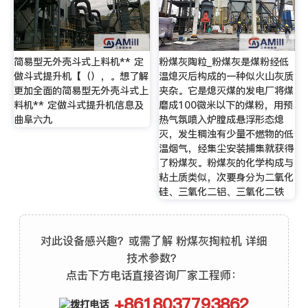
简易型无外壳斗式上料机** 定
粉煤灰陶粒_粉煤灰是煤粉经低
做斗式提升机【（），。想了解
温熄灭后构成的一种似火山灰质
更加全面的简易型无外壳斗式上
夹杂。它是熄灭煤的发电厂将煤
料机** 定做斗式提升机信息及
磨成100微米以下的煤粉，用预
曲阜六九
热气氛喷入炉膛成悬浮形态熄
灭，发生稠浊有少量不燃物的低
温烟气，经集尘安装捕集就获得
了粉煤灰。粉煤灰的化学构成与
粘土质类似，次要身分为二氧化
硅、三氧化二铝、三氧化二铁
对此设备感兴趣？或需了解 粉煤灰掏粒机 详细
技术参数？
点击下方电话直接咨询厂家工程师：
+8618037793862