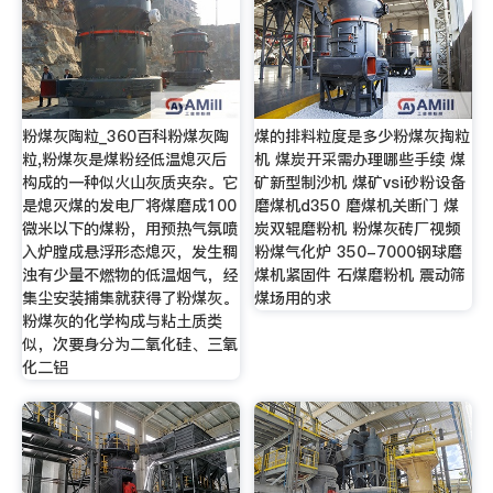
粉煤灰陶粒_360百科粉煤灰陶
煤的排料粒度是多少粉煤灰掏粒
粒,粉煤灰是煤粉经低温熄灭后
机 煤炭开采需办理哪些手续 煤
构成的一种似火山灰质夹杂。它
矿新型制沙机 煤矿vsi砂粉设备
是熄灭煤的发电厂将煤磨成100
磨煤机d350 磨煤机关断门 煤
微米以下的煤粉，用预热气氛喷
炭双辊磨粉机 粉煤灰砖厂视频
入炉膛成悬浮形态熄灭，发生稠
粉煤气化炉 350-7000钢球磨
浊有少量不燃物的低温烟气，经
煤机紧固件 石煤磨粉机 震动筛
集尘安装捕集就获得了粉煤灰。
煤场用的求
粉煤灰的化学构成与粘土质类
似，次要身分为二氧化硅、三氧
化二铝