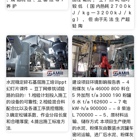
养 护
较 低 （ 国 内热耗 2 7 0 0 k
J ／ k g 一 3 2 0 0 k J ／ k
g ） ， 但 由于无 法 生 产超
轻 陶
水泥稳定碎石基层施工培训ppt
建设项目环境影响报告表 - 4
幻灯片课件 - 豆丁网修筑试验
粉煤灰 t/a 46000 800 料仓
路的目的：1.检验计划投入施工
5 外加剂 t/a 3000 190 粉罐
的设备的可靠性; 2.检验混合料
6 水 t/a 162600 - - 7 电
配合比以及各道工序质控措施;
kW·h/a 900000 - - 8 柴油
3.确定松铺系数、作业分段长度
L 700000 - - 5、原材料运
和合理厚度; 4.提出施工标准方
输、储存方式 本项目生产使用
法.
的水泥、粉煤灰由散装水泥罐车
密闭运输，进厂后水泥、粉煤灰