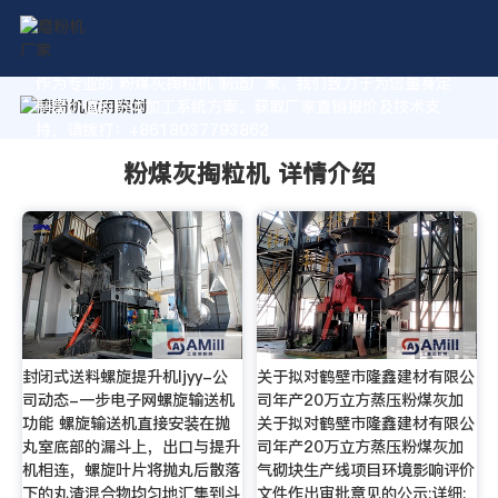
作为专业的 粉煤灰掏粒机 制造厂家，我们致力于为您量身定
制高价值的粉体加工系统方案。获取厂家直销报价及技术支
持，请拨打：+8618037793862
粉煤灰掏粒机 详情介绍
封闭式送料螺旋提升机ljyy-公
关于拟对鹤壁市隆鑫建材有限公
司动态-一步电子网螺旋输送机
司年产20万立方蒸压粉煤灰加
功能 螺旋输送机直接安装在抛
关于拟对鹤壁市隆鑫建材有限公
丸室底部的漏斗上，出口与提升
司年产20万立方蒸压粉煤灰加
机相连，螺旋叶片将抛丸后散落
气砌块生产线项目环境影响评价
下的丸渣混合物均匀地汇集到斗
文件作出审批意见的公示;详细;