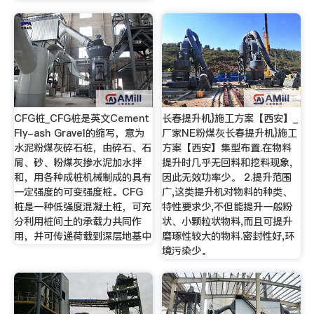
CFG桩_CFG桩是英文Cement
长春提升机}施工方案【西安】_
Fly-ash Gravel的缩写，意为
厂家NE粉煤灰长春提升机}施工
水泥粉煤灰碎石桩，由碎石、石
方案【西安】集型布置.在物料
屑、砂、粉煤灰掺水泥加水拌
提升时几乎无回料和挖料现象,
和，用各种成桩机械制成的具有
因此无效功率少。 2.提升范围
一定强度的可变强度桩。CFG
广,这类提升机对物料的种类、
桩是一种低强度混凝土桩，可充
特性要求少,不但能提升一般粉
分利用桩间土的承载力共同作
状、小颗粒状物料,而且可提升
用，并可传递荷载到深层地基中
磨琢性较大的物料.密封性好,环
境污染少。