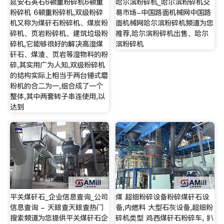
延安石英石6顿重粉碎机6顿重
哈尔滨粉碎机_哈尔滨粉碎机交
粉碎机 6顿重粉碎机,双级粉碎
易市场-中国路面机械网中国路
机又称为煤矸石粉碎机、煤炭粉
面机械网哈尔滨粉碎机频道为您
碎机、页岩粉碎机、建筑垃圾粉
推荐,哈尔滨粉碎机出售、哈尔
碎机,它能够很好的解决高湿煤
滨粉碎机
矸石、煤渣、页岩等湿物料的粉
碎,其实用广为人知,双级粉碎机
的结构实际上相当于两台锤式磨
粉机的合二为一,组合成了一个
整体,其中两套转子串连使用,以
达到
平关煤矸石_企业信息查询_公司
煤 超细粉碎设备粉碎煤矸石设
信息查询 - 天眼查天眼查热门
备,内燃料 大型石灰设备,超细粉
搜索频道为您提供平关煤矸石企
碎机类型 鸡西煤矸石粉碎车, 扒