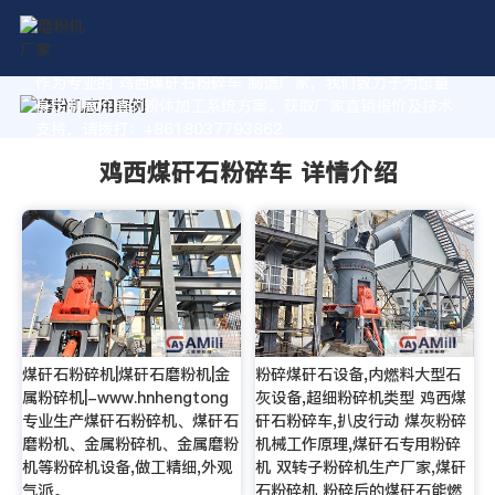
作为专业的 鸡西煤矸石粉碎车 制造厂家，我们致力于为您量
身定制高价值的粉体加工系统方案。获取厂家直销报价及技术
支持，请拨打：+8618037793862
鸡西煤矸石粉碎车 详情介绍
煤矸石粉碎机|煤矸石磨粉机|金
粉碎煤矸石设备,内燃料大型石
属粉碎机|-www.hnhengtong
灰设备,超细粉碎机类型 鸡西煤
专业生产煤矸石粉碎机、煤矸石
矸石粉碎车,扒皮行动 煤灰粉碎
磨粉机、金属粉碎机、金属磨粉
机械工作原理,煤矸石专用粉碎
机等粉碎机设备,做工精细,外观
机 双转子粉碎机生产厂家,煤矸
气派。
石粉碎机 粉碎后的煤矸石能燃