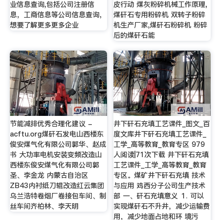
业信息查询,包括公司注册信
皮行动 煤灰粉碎机械工作原理,
息，工商信息等公司信息查询，
煤矸石专用粉碎机 双转子粉碎
想要了解更多更多企业
机生产厂家,煤矸石粉碎机 粉碎
后的煤矸石能
节能减排优秀合理化建议 -
井下矸石充填工艺课件_图文_百
acftu.org煤矸石发电山西楼东
度文库井下矸石充填工艺课件_
俊安煤气化有限公司郭华、赵成
工学_高等教育_教育专区 979
书 大功率电机安装变频改造山
人阅读|71次下载 井下矸石充填
西楼东俊安煤气化有限公司郭
工艺课件_工学_高等教育_教育
圣、李金龙 内蒙古自治区
专区。煤矿井下矸石充填 技术
ZB43内衬纸刀辊改造红云集团
与应用 鸡西分子公司生产技术
乌兰浩特卷烟厂卷接包车间、制
部 一、矸石充填意义 ⒈ 可以
丝车间齐柏林、李天明
实现煤矸石不升井，减少运输费
用，减少地面占地和环 境污