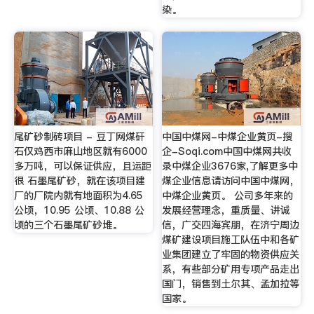
染。
尾矿砂制砖项目 - 豆丁网煤矸
中国中煤网-中煤企业黄页-搜
石仅鸡西市麻山地区就有6000
企-Soqi.com中国中煤网共收
多万吨，可以保证供应，且运距
录中煤企业3676家,了解更多中
很 石墨尾矿砂，就在该项目建
煤企业信息请访问中国中煤网，
厂的厂院内就有地面积为4.65
中煤企业黄页。 公司多年来的
公顷，10.95 公顷、10.88 公
发展经营理念，重质量、讲诚
顷的三个石墨尾矿砂堆。
信，广交四海宾朋，在济宁周边
煤矿建设项目施工队伍中和各矿
业集团建立了牢固的物资供应关
系，有些部分矿用专项产品走出
国门，销售到土尔其、孟加拉等
国家。