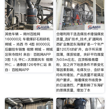
其他车辆 - 朔州百姓网
合理利用干选选煤技术增强煤炭
160000元 车载煤矸石粉碎机
质量_选矿技术_技术_矿道网鸡
朔城 - 鸡西 市 4图 80000元
西矿业集团东海煤矿是一个年产
后翻挂车销售 视频 朔城 - 朔城
量120万t的矿井，由于所采煤
区秋寺院村 来自：百姓网APP
层薄，煤质较差，夹矸平均厚度
3图 1元 怀仁-太原顺风车 视频
为0.5m左右，且顶板极易磨
怀仁 - 通泰路126号怀仁站 来
粉，加之井下地质条件不断变化
自：百姓网APP
等因素影响，毛煤灰分、含矸率
均有所增加，产品质量不能满足
用户要求。 随着煤炭市场竞争
的日益激烈，严重影响了东海矿
的原煤质量，增加了本