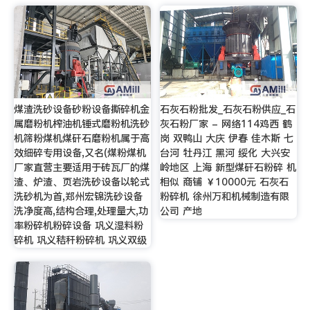
煤渣洗砂设备砂粉设备撕碎机金
石灰石粉批发_石灰石粉供应_石
属磨粉机榨油机锤式磨粉机洗砂
灰石粉厂家 - 网络114鸡西 鹤
机筛粉煤机煤矸石磨粉机属于高
岗 双鸭山 大庆 伊春 佳木斯 七
效细碎专用设备,又名(煤粉煤机
台河 牡丹江 黑河 绥化 大兴安
厂家直营主要适用于砖瓦厂的煤
岭地区 上海 新型煤矸石粉碎 机
渣、炉渣、页岩洗砂设备以轮式
相似 商铺 ￥10000元 石灰石
洗砂机为首,郑州宏锦洗砂设备
粉碎机 徐州万和机械制造有限
洗净度高,结构合理,处理量大,功
公司 产地
率粉碎机粉碎设备 巩义湿料粉
碎机 巩义秸秆粉碎机 巩义双级